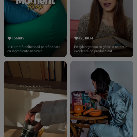
156
9
423
34
✨ O rețetă delicioasă și hrănitoare
Pe @biorganica.ro găsiți o selecție
cu ingrediente naturale ...
excelentă de produse nat...