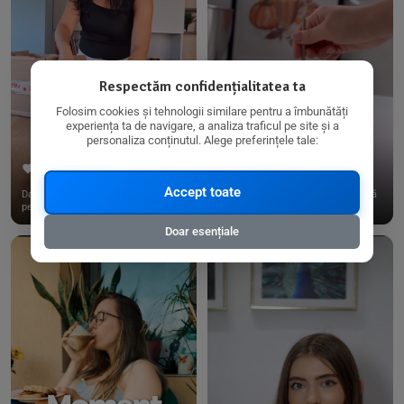
Respectăm confidențialitatea ta
Folosim cookies și tehnologii similare pentru a îmbunătăți
experiența ta de navigare, a analiza traficul pe site și a
personaliza conținutul. Alege preferințele tale:
267
15
198
21
Accept toate
Dacă consumi produse fără gluten,
✨ Am pregătit o budincă delicioasă
pe @biorganica.ro găsești ...
de ovăz și chia cu banane...
Doar esențiale