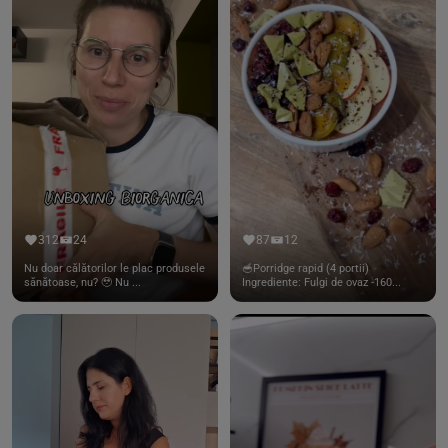
312
24
87
12
Nu doar călătorilor le plac produsele
🥣Porridge rapid (4 portii)
sănătoase, nu? 🥹 Nu ...
Ingrediente: Fulgi de ovaz -160...