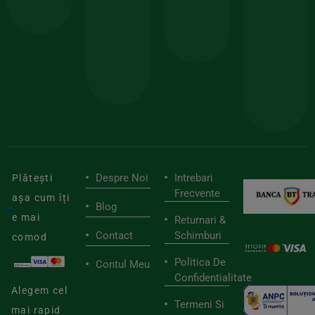
comanda
minima
și
Lucrăm
150lei
ate
doar
Foloseste
sele
cu
codul
pen
cei
BIOSTART
stilu
mai
tău
buni
de
furnizori
viaț
săn
Despre Noi
Intrebari
Plătești
Frecvente
așa cum îți
Blog
e mai
Returnari &
Contact
Schimburi
comod
Politica De
Contul Meu
Confidentialitate
Alegem cel
Termeni Si
mai rapid