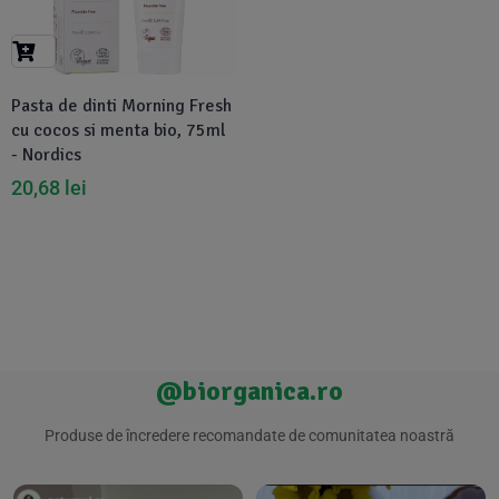
Suplimente Vegetale
(45)
›
👶 Îngrijire Bebe & Copii
Măsline
(14)
(2)
Vitamine & Minerale
(30)
Pasta de dinti Morning Fresh
Oțet & Fermentație
›
🧴 Îngrijire Personală
(36)
(411)
cu cocos si menta bio, 75ml
- Nordics
Super Alimente
›
🐕 Animale de Companie
(5)
(6)
20,68
lei
›
🏠 Casa & Lifestyle
(340)
@biorganica.ro
Produse de încredere recomandate de comunitatea noastră