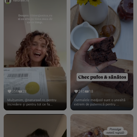
356
28
245
18
Mulțumim, @naturawl.ro, pentru
Curmalele medjool sunt o unealtă
încredere și pentru tot ce fa...
extrem de puternică pentru ...