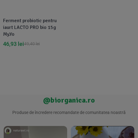
Suplimente Vegetale
(45)
›
👶 Îngrijire Bebe & Copii
Măsline
(14)
(2)
Ferment probiotic pentru
Vitamine & Minerale
(30)
iaurt LACTO PRO bio 15g
Oțet & Fermentație
›
🧴 Îngrijire Personală
(36)
(411)
My.Yo
46,93
lei
49,40
lei
Super Alimente
›
🐕 Animale de Companie
(5)
(6)
›
🏠 Casa & Lifestyle
(340)
@biorganica.ro
Produse de încredere recomandate de comunitatea noastră