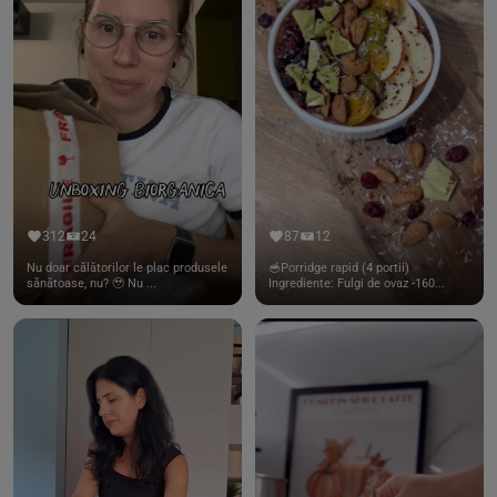
312
24
87
12
Nu doar călătorilor le plac produsele
🥣Porridge rapid (4 portii)
sănătoase, nu? 🥹 Nu ...
Ingrediente: Fulgi de ovaz -160...