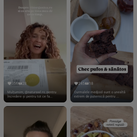
356
28
245
18
Mulțumim, @naturawl.ro, pentru
Curmalele medjool sunt o unealtă
încredere și pentru tot ce fa...
extrem de puternică pentru ...