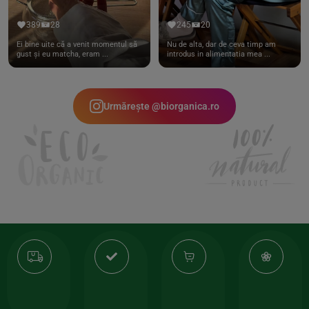
389
28
245
20
Ei bine uite că a venit momentul să
Nu de alta, dar de ceva timp am
gust și eu matcha, eram ...
introdus in alimentatia mea ...
Urmărește @biorganica.ro
Transport
Produse
-35%
10
gratuit
de
la
Or
calitate
prima
valoarea
Cert
comanda
minima
și
Lucrăm
150lei
ate
doar
Foloseste