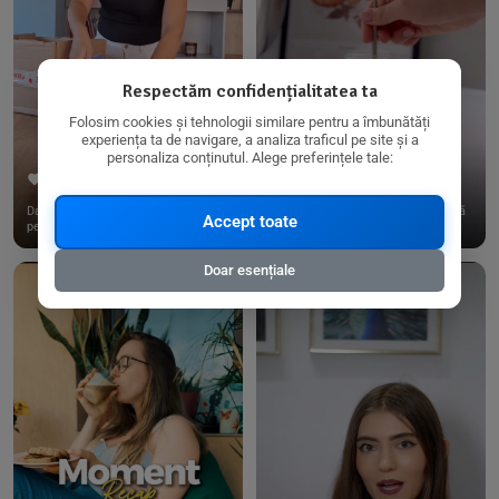
Respectăm confidențialitatea ta
Folosim cookies și tehnologii similare pentru a îmbunătăți
experiența ta de navigare, a analiza traficul pe site și a
personaliza conținutul. Alege preferințele tale:
267
15
198
21
Dacă consumi produse fără gluten,
✨ Am pregătit o budincă delicioasă
Accept toate
pe @biorganica.ro găsești ...
de ovăz și chia cu banane...
Doar esențiale