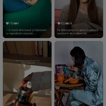
156
9
423
34
✨ O rețetă delicioasă și hrănitoare
Pe @biorganica.ro găsiți o selecție
cu ingrediente naturale ...
excelentă de produse nat...