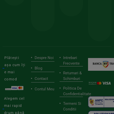
sele
cu
codul
pen
cei
BIOSTART
stilu
mai
tău
buni
de
furnizori
viaț
săn
Despre Noi
Intrebari
Plătești
Frecvente
așa cum îți
Blog
e mai
Returnari &
Contact
Schimburi
comod
Politica De
Contul Meu
Confidentialitate
Alegem cel
Termeni Si
mai rapid
Conditii
drum până