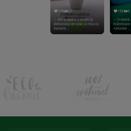
Hari Tea
(9)
198
21
156
9
Higher Living
(10)
✨ Am pregătit o budincă
✨ O rețetă 
delicioasă de ovăz și chia cu
hrănitoare 
Hoyer
(20)
banane...
naturale ...
If You Care
(27)
Isha
(56)
Kanne Brottrunk
(1)
Kluuk
(6)
Kombucha Life
(8)
Kookie Cat
(13)
Kulau
(4)
Lexen
(1)
Lifefood
(39)
Lima
(69)