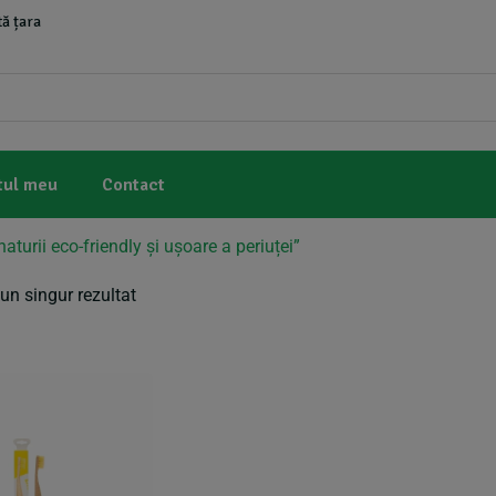
ă țara
tul meu
Contact
naturii eco-friendly și ușoare a periuței”
un singur rezultat