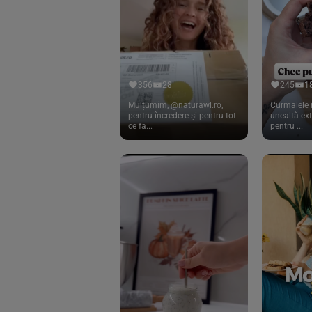
Cook
(83)
Davert
(15)
Dennree
(77)
Dr. Goerg
(19)
356
28
245
1
Dr.Soda
(13)
Mulțumim, @naturawl.ro,
Curmalele 
pentru încredere și pentru tot
unealtă ex
ce fa...
pentru ...
Dragon Superfoods
(75)
ECOS
(13)
Eliah Sahil
(41)
Florasca
(1)
Frudada
(4)
Germline
(37)
Green Bliss
(23)
GreenOrganics
(17)