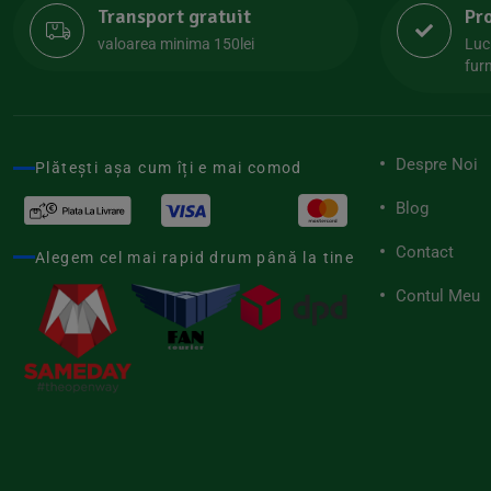
Transport gratuit
Pr
Lipolife
(13)
valoarea minima 150lei
Luc
Lotao
furn
(13)
Mamuko
(24)
Marchesato
(19)
Despre Noi
Plătești așa cum îți e mai comod
Me Luna
(4)
Blog
Medihemp
(16)
Contact
Meybona
Alegem cel mai rapid drum până la tine
(17)
Mix Brands
Contul Meu
(5)
Morel et Le Chantoux
(22)
Mr.Soda
(7)
My.Yo
(3)
Nat-ali
(71)
Naturgold
(2)