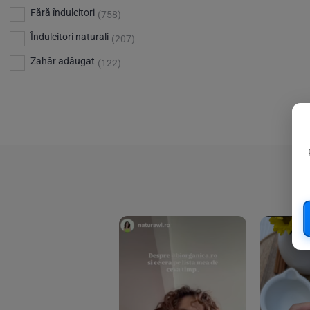
Bio Planete
(13)
Vitamina D
Fără îndulcitori
(5)
(758)
Bio Today
(21)
Îndulcitori naturali
(207)
Bioca
(4)
Zahăr adăugat
(122)
Bioenergie
(6)
Biolu
(59)
RESETEAZA FILTRELE
Biona
(201)
Biopuro
(25)
Biorganik
(8)
Birkengold
(34)
Bonsan
(1)
Chicza
(4)
Clarification
(5)
Cloud Nine Factory
(5)