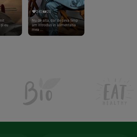
245
20
nit
Nu de alta, dar de ceva timp
și eu
am introdus in alimentatia
mea ...