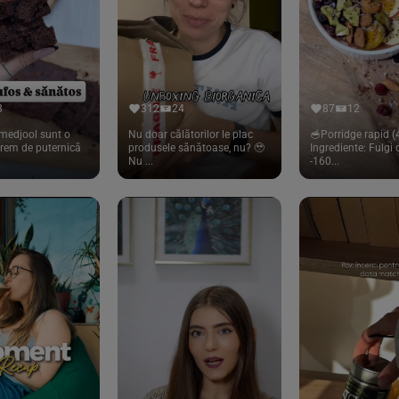
8
312
24
87
12
medjool sunt o
Nu doar călătorilor le plac
🥣Porridge rapid (4
trem de puternică
produsele sănătoase, nu? 🥹
Ingrediente: Fulgi
Nu ...
-160...