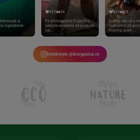
423
34
389
28
delicioasă și
Pe @biorganica.ro găsiți o
Ei bine uite că a ve
cu ingrediente
selecție excelentă de produse
momentul să gust 
nat...
matcha, eram ...
Urmărește @biorganica.ro