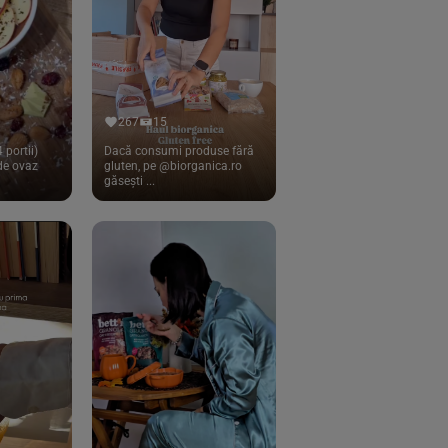
267
15
 portii)
Dacă consumi produse fără
 de ovaz
gluten, pe @biorganica.ro
găsești ...