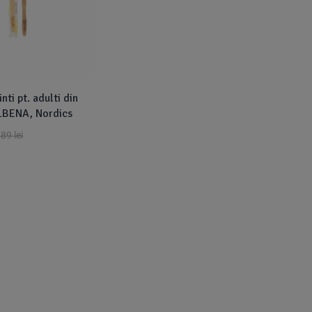
nti pt. adulti din
LBENA, Nordics
,89
lei