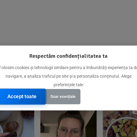
Respectăm confidențialitatea ta
@biorganica.ro
Folosim cookies și tehnologii similare pentru a îmbunătăți experiența ta d
navigare, a analiza traficul pe site și a personaliza conținutul. Alege
Produse de încredere recomandate de comunitatea noastră
preferințele tale:
Accept toate
Doar esențiale