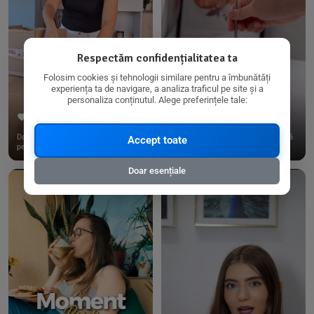
Respectăm confidențialitatea ta
Folosim cookies și tehnologii similare pentru a îmbunătăți
experiența ta de navigare, a analiza traficul pe site și a
personaliza conținutul. Alege preferințele tale:
267
15
198
21
Dacă consumi produse fără gluten,
✨ Am pregătit o budincă delicioasă
Accept toate
pe @biorganica.ro găsești ...
de ovăz și chia cu banane...
Doar esențiale