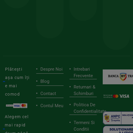
150lei
ate
doar
Foloseste
sele
cu
codul
pen
cei
BIOSTART
stilu
mai
tău
buni
de
furnizori
viaț
săn
Despre Noi
Intrebari
Plătești
Frecvente
așa cum îți
Blog
e mai
Returnari &
Contact
Schimburi
comod
Politica De
Contul Meu
Confidentialitate
Alegem cel
Termeni Si
mai rapid
Conditii