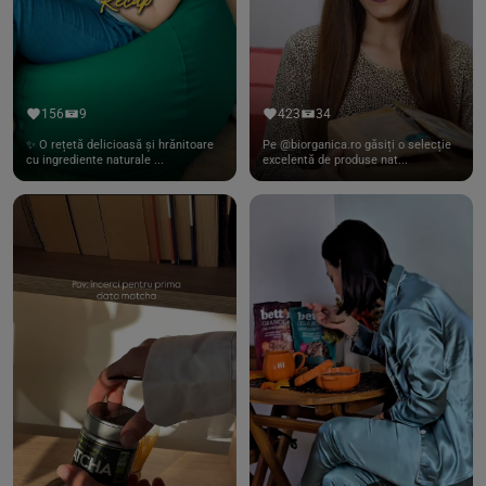
156
9
423
34
✨ O rețetă delicioasă și hrănitoare
Pe @biorganica.ro găsiți o selecție
cu ingrediente naturale ...
excelentă de produse nat...