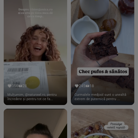
356
28
245
18
Mulțumim, @naturawl.ro, pentru
Curmalele medjool sunt o unealtă
încredere și pentru tot ce fa...
extrem de puternică pentru ...