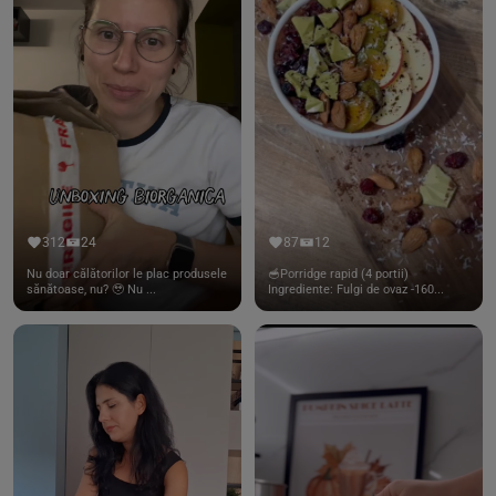
312
24
87
12
Nu doar călătorilor le plac produsele
🥣Porridge rapid (4 portii)
sănătoase, nu? 🥹 Nu ...
Ingrediente: Fulgi de ovaz -160...