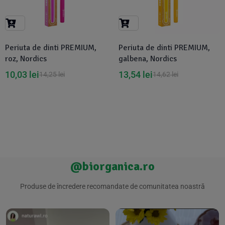
Suplimente Vegetale
(45)
›
👶 Îngrijire Bebe & Copii
Măsline
(14)
(2)
Vitamine & Minerale
(30)
Periuta de dinti PREMIUM,
Periuta de dinti PREMIUM,
Oțet & Fermentație
›
🧴 Îngrijire Personală
(36)
(411)
roz, Nordics
galbena, Nordics
10,03
lei
13,54
lei
14,25
lei
14,62
lei
Super Alimente
›
🐕 Animale de Companie
(5)
(6)
›
🏠 Casa & Lifestyle
(340)
@biorganica.ro
Produse de încredere recomandate de comunitatea noastră