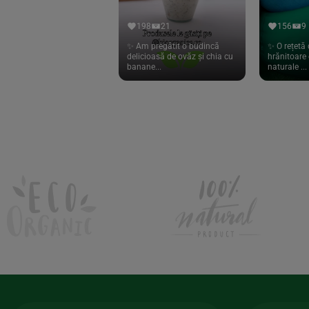
Hari Tea
(9)
198
21
156
9
Higher Living
(10)
✨ Am pregătit o budincă
✨ O rețetă 
delicioasă de ovăz și chia cu
hrănitoare 
Hoyer
(20)
banane...
naturale ...
If You Care
(27)
Isha
(56)
Kanne Brottrunk
(1)
Kluuk
(6)
Kombucha Life
(8)
Kookie Cat
(13)
Kulau
(4)
Lexen
(1)
Lifefood
(39)
Lima
(69)