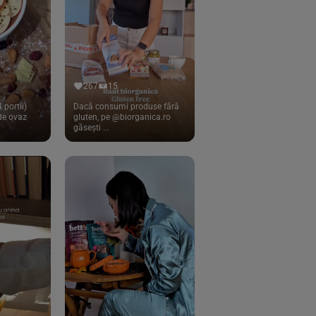
267
15
 portii)
Dacă consumi produse fără
 de ovaz
gluten, pe @biorganica.ro
găsești ...