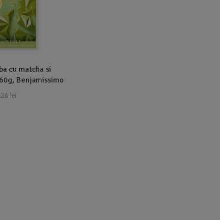
ba cu matcha si
, 60g, Benjamissimo
,26
lei