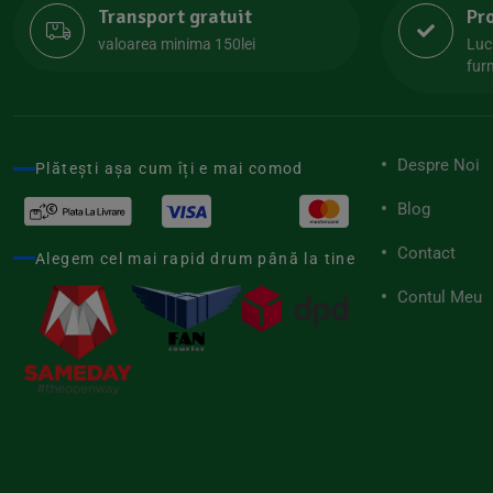
Transport gratuit
Pr
Lipolife
(13)
valoarea minima 150lei
Luc
Lotao
furn
(13)
Mamuko
(24)
Marchesato
(19)
Despre Noi
Plătești așa cum îți e mai comod
Me Luna
(4)
Blog
Medihemp
(16)
Contact
Meybona
Alegem cel mai rapid drum până la tine
(17)
Mix Brands
Contul Meu
(5)
Morel et Le Chantoux
(22)
Mr.Soda
(7)
My.Yo
(3)
Nat-ali
(71)
Naturgold
(2)