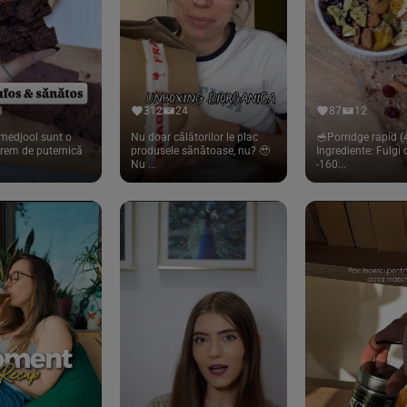
8
312
24
87
12
medjool sunt o
Nu doar călătorilor le plac
🥣Porridge rapid (4
trem de puternică
produsele sănătoase, nu? 🥹
Ingrediente: Fulgi
Nu ...
-160...