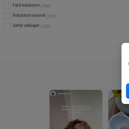
Bio Planete
(13)
Vitamina D
Fără îndulcitori
(5)
(758)
Bio Today
(21)
Îndulcitori naturali
(207)
Bioca
(4)
Zahăr adăugat
(122)
Bioenergie
(6)
Biolu
(59)
RESETEAZA FILTRELE
Biona
(201)
Biopuro
(25)
Biorganik
(8)
Birkengold
(34)
Bonsan
(1)
Chicza
(4)
Clarification
(5)
Cloud Nine Factory
(5)