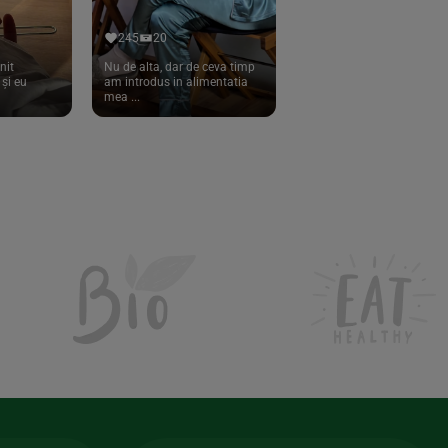
245
20
nit
Nu de alta, dar de ceva timp
și eu
am introdus in alimentatia
mea ...