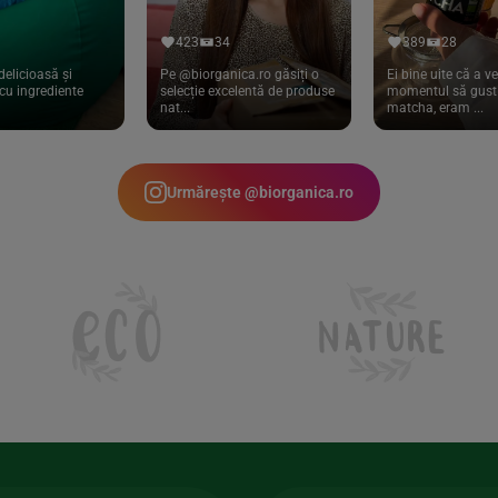
423
34
389
28
delicioasă și
Pe @biorganica.ro găsiți o
Ei bine uite că a ve
cu ingrediente
selecție excelentă de produse
momentul să gust 
nat...
matcha, eram ...
Urmărește @biorganica.ro