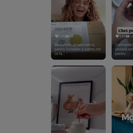
Cook
(83)
Davert
(15)
Dennree
(77)
Dr. Goerg
(19)
356
28
245
1
Dr.Soda
(13)
Mulțumim, @naturawl.ro,
Curmalele 
pentru încredere și pentru tot
unealtă ex
ce fa...
pentru ...
Dragon Superfoods
(75)
ECOS
(13)
Eliah Sahil
(41)
Florasca
(1)
Frudada
(4)
Germline
(37)
Green Bliss
(23)
GreenOrganics
(17)