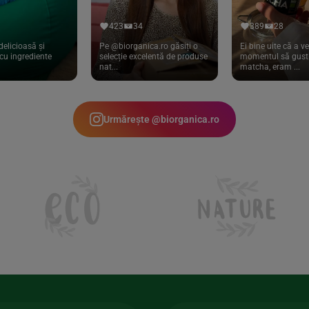
423
34
389
28
delicioasă și
Pe @biorganica.ro găsiți o
Ei bine uite că a ve
cu ingrediente
selecție excelentă de produse
momentul să gust 
nat...
matcha, eram ...
Urmărește @biorganica.ro