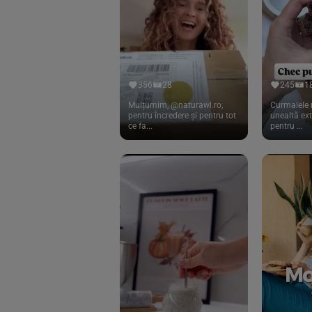
Cook
(83)
Davert
(15)
Dennree
(77)
Dr. Goerg
(19)
356
28
245
1
Dr.Soda
(13)
Mulțumim, @naturawl.ro,
Curmalele 
pentru încredere și pentru tot
unealtă ex
ce fa...
pentru ...
Dragon Superfoods
(75)
ECOS
(13)
Eliah Sahil
(41)
Florasca
(1)
Frudada
(4)
Germline
(37)
Green Bliss
(23)
GreenOrganics
(17)