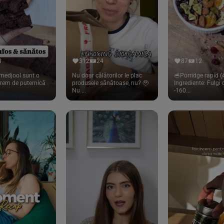
8
312
24
87
12
medjool sunt o
Nu doar călătorilor le plac
🥣Porridge rapid (4
trem de puternică
produsele sănătoase, nu? 🥹
Ingrediente: Fulgi
Nu ...
-160...