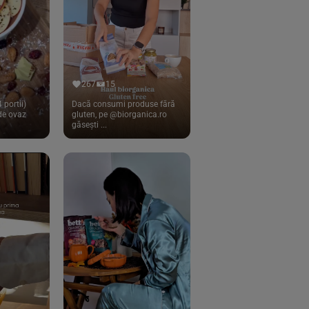
267
15
 portii)
Dacă consumi produse fără
 de ovaz
gluten, pe @biorganica.ro
găsești ...