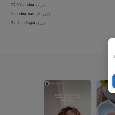
Bio Planete
(13)
Vitamina D
Fără îndulcitori
(5)
(758)
Bio Today
(21)
Îndulcitori naturali
(207)
Bioca
(4)
Zahăr adăugat
(122)
Bioenergie
(6)
Biolu
(59)
RESETEAZA FILTRELE
Biona
(201)
Biopuro
(25)
Biorganik
(8)
Birkengold
(34)
Bonsan
(1)
Chicza
(4)
Clarification
(5)
Cloud Nine Factory
(5)