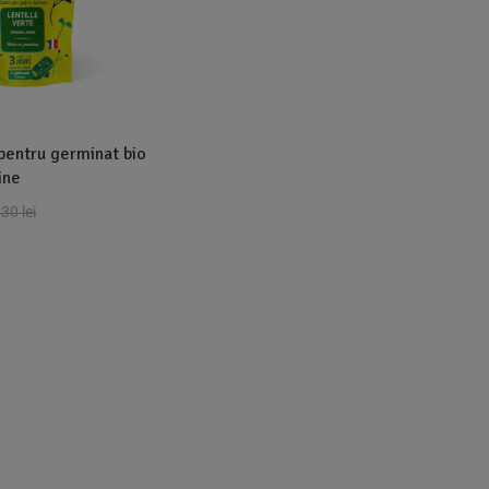
pentru germinat bio
ine
,30
lei