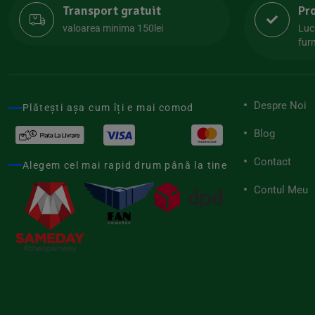
Transport gratuit
Pr
Lipolife
(13)
valoarea minima 150lei
Luc
Lotao
furn
(13)
Mamuko
(24)
Marchesato
(19)
Despre Noi
Plătești așa cum îți e mai comod
Me Luna
(4)
Blog
Medihemp
(16)
Contact
Meybona
Alegem cel mai rapid drum până la tine
(17)
Mix Brands
Contul Meu
(5)
Morel et Le Chantoux
(22)
Mr.Soda
(7)
My.Yo
(3)
Nat-ali
(71)
Naturgold
(2)