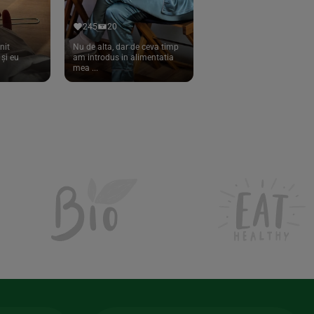
245
20
nit
Nu de alta, dar de ceva timp
și eu
am introdus in alimentatia
mea ...