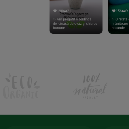
Hari Tea
(9)
198
21
156
9
Higher Living
(10)
✨ Am pregătit o budincă
✨ O rețetă 
delicioasă de ovăz și chia cu
hrănitoare 
Hoyer
(20)
banane...
naturale ...
If You Care
(27)
Isha
(56)
Kanne Brottrunk
(1)
Kluuk
(6)
Kombucha Life
(8)
Kookie Cat
(13)
Kulau
(4)
Lexen
(1)
Lifefood
(39)
Lima
(69)