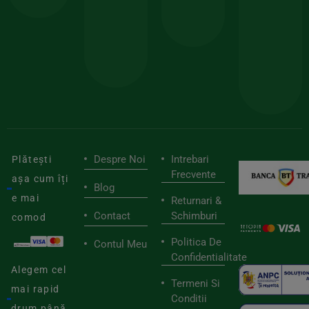
150lei
ate
doar
Foloseste
sele
cu
codul
pen
cei
BIOSTART
stilu
mai
tău
buni
de
furnizori
viaț
săn
Despre Noi
Intrebari
Plătești
Frecvente
așa cum îți
Blog
e mai
Returnari &
Contact
Schimburi
comod
Politica De
Contul Meu
Confidentialitate
Alegem cel
Termeni Si
mai rapid
Conditii
drum până