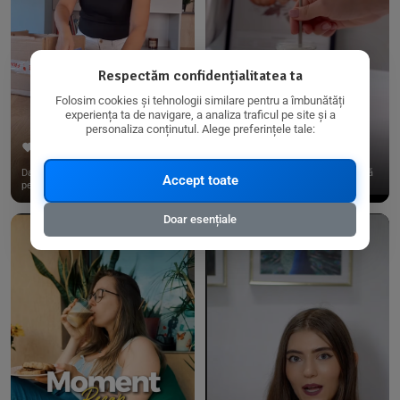
Respectăm confidențialitatea ta
Folosim cookies și tehnologii similare pentru a îmbunătăți
experiența ta de navigare, a analiza traficul pe site și a
personaliza conținutul. Alege preferințele tale:
267
15
198
21
Dacă consumi produse fără gluten,
✨ Am pregătit o budincă delicioasă
Accept toate
pe @biorganica.ro găsești ...
de ovăz și chia cu banane...
Doar esențiale