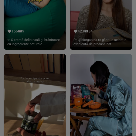
156
9
423
34
✨ O rețetă delicioasă și hrănitoare
Pe @biorganica.ro găsiți o selecție
cu ingrediente naturale ...
excelentă de produse nat...