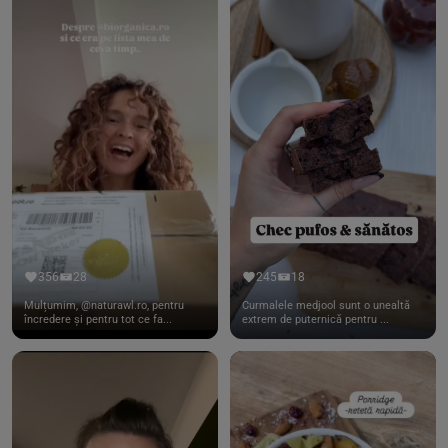
356
28
245
18
Mulțumim, @naturawl.ro, pentru
Curmalele medjool sunt o unealtă
încredere și pentru tot ce fa...
extrem de puternică pentru ...