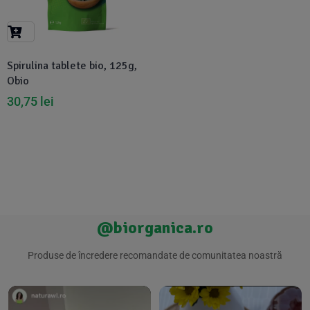
Suplimente Vegetale
(45)
›
👶 Îngrijire Bebe & Copii
Măsline
(14)
(2)
Vitamine & Minerale
(30)
Spirulina tablete bio, 125g,
Oțet & Fermentație
›
🧴 Îngrijire Personală
(36)
(411)
Obio
30,75
lei
Super Alimente
›
🐕 Animale de Companie
(5)
(6)
›
🏠 Casa & Lifestyle
(340)
@biorganica.ro
Produse de încredere recomandate de comunitatea noastră