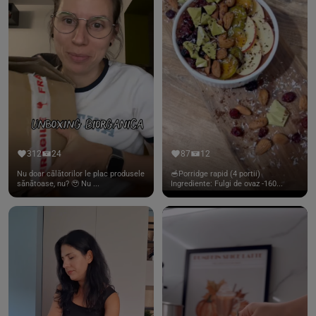
312
24
87
12
Nu doar călătorilor le plac produsele
🥣Porridge rapid (4 portii)
sănătoase, nu? 🥹 Nu ...
Ingrediente: Fulgi de ovaz -160...