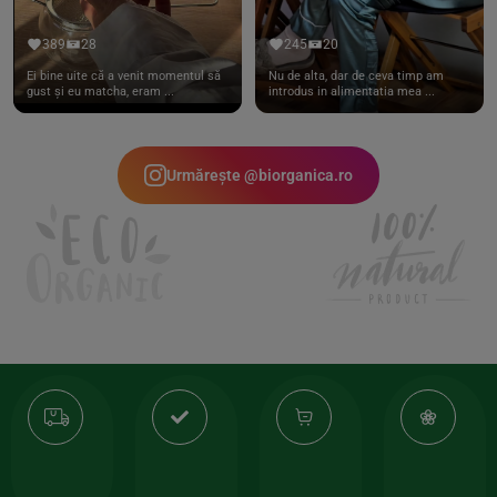
389
28
245
20
Ei bine uite că a venit momentul să
Nu de alta, dar de ceva timp am
gust și eu matcha, eram ...
introdus in alimentatia mea ...
Urmărește @biorganica.ro
Transport
Produse
-35%
10
gratuit
de
la
Or
calitate
prima
valoarea
Cert
comanda
minima
și
Lucrăm