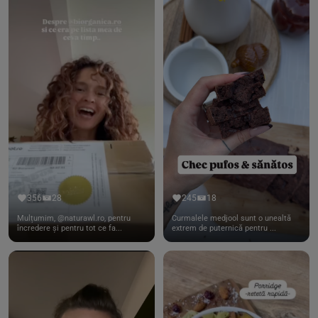
356
28
245
18
Mulțumim, @naturawl.ro, pentru
Curmalele medjool sunt o unealtă
încredere și pentru tot ce fa...
extrem de puternică pentru ...