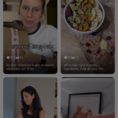
312
24
87
12
Nu doar călătorilor le plac produsele
🥣Porridge rapid (4 portii)
sănătoase, nu? 🥹 Nu ...
Ingrediente: Fulgi de ovaz -160...