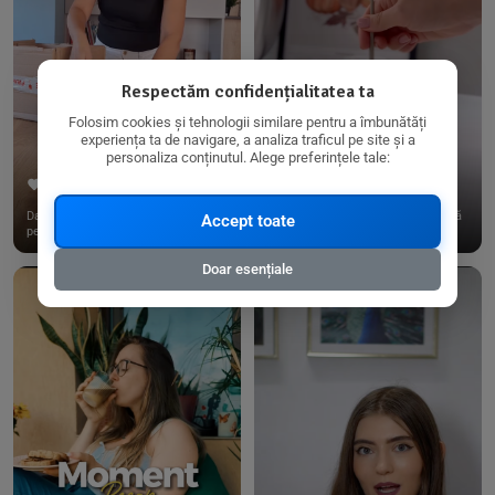
Respectăm confidențialitatea ta
Folosim cookies și tehnologii similare pentru a îmbunătăți
experiența ta de navigare, a analiza traficul pe site și a
personaliza conținutul. Alege preferințele tale:
267
15
198
21
Dacă consumi produse fără gluten,
✨ Am pregătit o budincă delicioasă
Accept toate
pe @biorganica.ro găsești ...
de ovăz și chia cu banane...
Doar esențiale