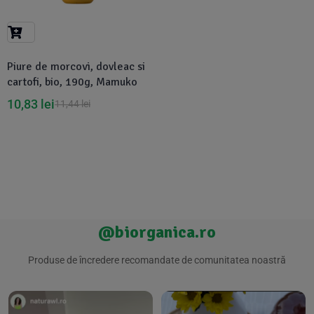
Suplimente Vegetale
(45)
›
👶 Îngrijire Bebe & Copii
Măsline
(14)
(2)
Vitamine & Minerale
(30)
Piure de morcovi, dovleac si
Oțet & Fermentație
›
🧴 Îngrijire Personală
(36)
(411)
cartofi, bio, 190g, Mamuko
10,83
lei
11,44
lei
Super Alimente
›
🐕 Animale de Companie
(5)
(6)
›
🏠 Casa & Lifestyle
(340)
@biorganica.ro
Produse de încredere recomandate de comunitatea noastră