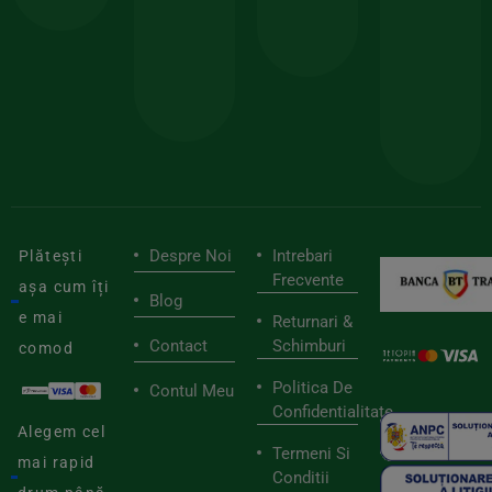
150lei
ate
doar
Foloseste
sele
cu
codul
pen
cei
BIOSTART
stilu
mai
tău
buni
de
furnizori
viaț
săn
Despre Noi
Intrebari
Plătești
Frecvente
așa cum îți
Blog
e mai
Returnari &
Contact
Schimburi
comod
Politica De
Contul Meu
Confidentialitate
Alegem cel
Termeni Si
mai rapid
Conditii