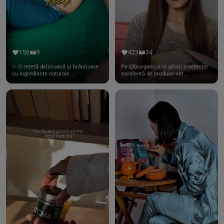
156
9
423
34
✨ O rețetă delicioasă și hrănitoare
Pe @biorganica.ro găsiți o selecție
cu ingrediente naturale ...
excelentă de produse nat...