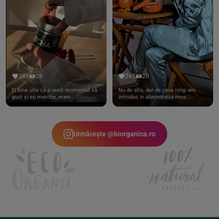
389
28
245
20
Ei bine uite că a venit momentul să
Nu de alta, dar de ceva timp am
gust și eu matcha, eram ...
introdus in alimentatia mea ...
Urmărește @biorganica.ro