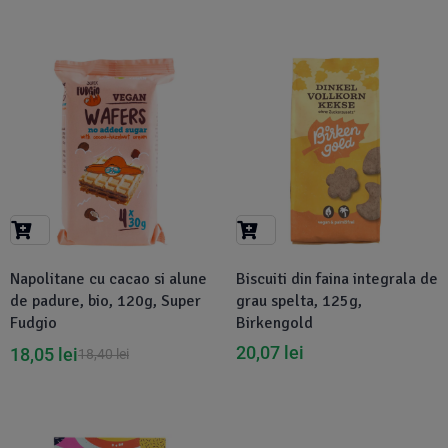
-2%
Napolitane cu cacao si alune
Biscuiti din faina integrala de
de padure, bio, 120g, Super
grau spelta, 125g,
Fudgio
Birkengold
20,07
lei
18,05
lei
18,40
lei