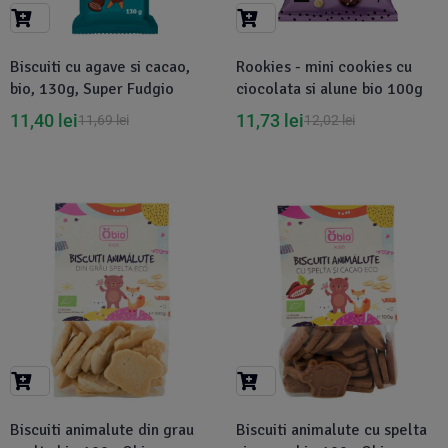
Suplimente Vegetale
(45)
›
👶 Îngrijire Bebe & Copii
Măsline
(14)
(2)
Biscuiti cu agave si cacao,
Rookies - mini cookies cu
Vitamine & Minerale
(30)
bio, 130g, Super Fudgio
ciocolata si alune bio 100g
Oțet & Fermentație
›
🧴 Îngrijire Personală
(36)
(411)
11,40
lei
11,73
lei
11,69
lei
12,02
lei
Super Alimente
›
🐕 Animale de Companie
(5)
(6)
›
🏠 Casa & Lifestyle
(340)
Biscuiti animalute din grau
Biscuiti animalute cu spelta