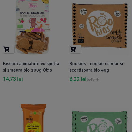
-2%
Biscuiti animalute cu spelta
Rookies - cookie cu mar si
si zmeura bio 100g Obio
scortisoara bio 40g
14,73
lei
6,32
lei
6,43
lei
-2%
-2%