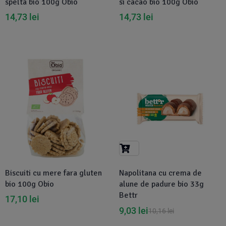
spelta bio 100g Obio
si cacao bio 100g Obio
14,73
lei
14,73
lei
Disponibil in 1-2 zile
-11%
Biscuiti cu mere fara gluten
Napolitana cu crema de
bio 100g Obio
alune de padure bio 33g
Bettr
17,10
lei
9,03
lei
10,16
lei