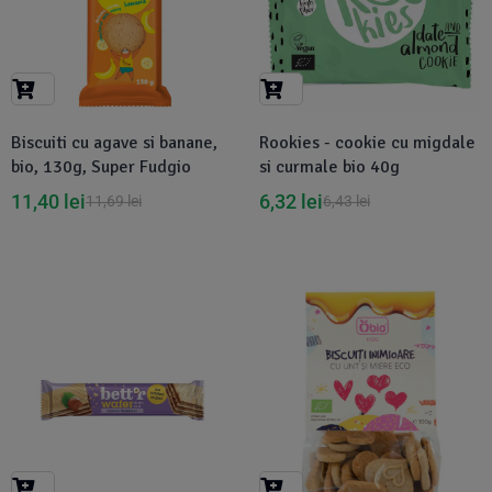
Biscuiti cu agave si banane,
Rookies - cookie cu migdale
bio, 130g, Super Fudgio
si curmale bio 40g
11,40
lei
6,32
lei
11,69
lei
6,43
lei
-10%