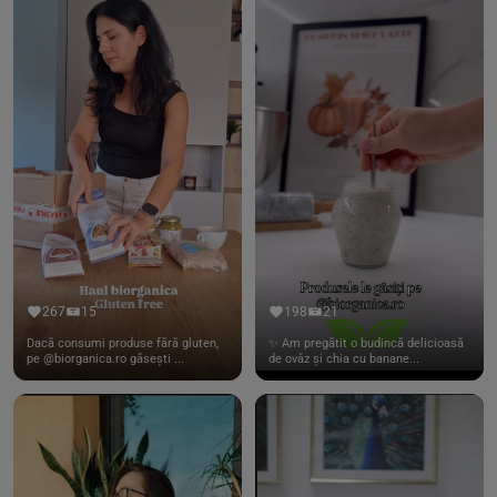
267
15
198
21
Dacă consumi produse fără gluten,
✨ Am pregătit o budincă delicioasă
pe @biorganica.ro găsești ...
de ovăz și chia cu banane...