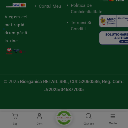
Politica De
Contul Meu
Confidentialitate
Alegem cel
Termeni Si
mai rapid
Conditii
drum până
la tine
© 2025
Biorganica RETAIL SRL,
CUI:
52060536, Reg. Com
.:
J/2025/046877005
Meniu
Coș
Cont
Căutare