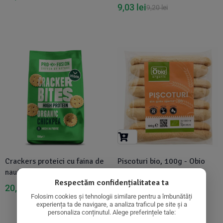
9,03
lei
9,20
lei
Disponibil in 1-2 zile
Crackers proteici cu faina de
Piscoturi bio, 100g - Obio
naut, bio, 150g, Profusion
24,77
lei
Respectăm confidențialitatea ta
20,76
lei
21,85
lei
Folosim cookies și tehnologii similare pentru a îmbunătăți
experiența ta de navigare, a analiza traficul pe site și a
personaliza conținutul. Alege preferințele tale: