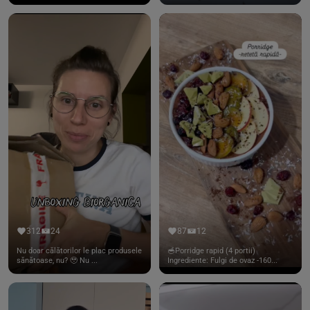
312
24
87
12
Nu doar călătorilor le plac produsele
🥣Porridge rapid (4 portii)
sănătoase, nu? 🥹 Nu ...
Ingrediente: Fulgi de ovaz -160...