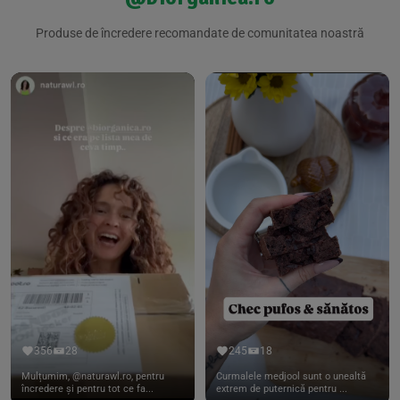
Produse de încredere recomandate de comunitatea noastră
356
28
245
18
Mulțumim, @naturawl.ro, pentru
Curmalele medjool sunt o unealtă
încredere și pentru tot ce fa...
extrem de puternică pentru ...