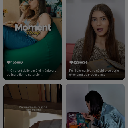
156
9
423
34
✨ O rețetă delicioasă și hrănitoare
Pe @biorganica.ro găsiți o selecție
cu ingrediente naturale ...
excelentă de produse nat...