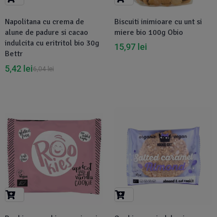
Napolitana cu crema de
Biscuiti inimioare cu unt si
alune de padure si cacao
miere bio 100g Obio
indulcita cu eritritol bio 30g
15,97
lei
Bettr
5,42
lei
6,04
lei
-2%
-2%