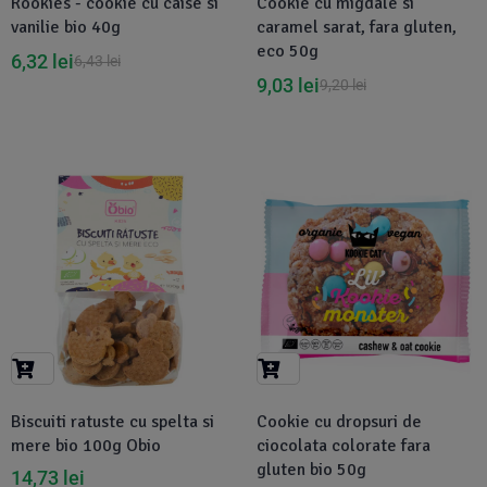
Rookies - cookie cu caise si
Cookie cu migdale si
vanilie bio 40g
caramel sarat, fara gluten,
eco 50g
6,32
lei
6,43
lei
9,03
lei
9,20
lei
-2%
Biscuiti ratuste cu spelta si
Cookie cu dropsuri de
mere bio 100g Obio
ciocolata colorate fara
gluten bio 50g
14,73
lei