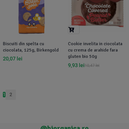
Biscuiti din spelta cu
Cookie invelita in ciocolata
ciocolata, 125g, Birkengold
cu crema de arahide fara
gluten bio 50g
20,07
lei
9,93
lei
10,47
lei
1
2
@biorganica.ro