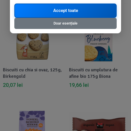
Disponibil in 1-2 zile
Disponibil in 1-2 zile
Accept toate
Doar esențiale
Biscuiti cu chia si ovaz, 125g,
Biscuiti cu umplutura de
Birkengold
afine bio 175g Biona
20,07
lei
19,66
lei
Disponibil in 1-2 zile
-5%