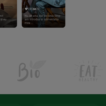
245
20
nit
Nu de alta, dar de ceva timp
și eu
am introdus in alimentatia
mea ...