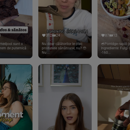
8
312
24
87
12
medjool sunt o
Nu doar călătorilor le plac
🥣Porridge rapid (4
trem de puternică
produsele sănătoase, nu? 🥹
Ingrediente: Fulgi
Nu ...
-160...