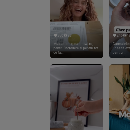
Cook
(83)
Davert
(15)
Dennree
(77)
Dr. Goerg
(19)
356
28
245
1
Dr.Soda
(13)
Mulțumim, @naturawl.ro,
Curmalele 
pentru încredere și pentru tot
unealtă ex
ce fa...
pentru ...
Dragon Superfoods
(75)
ECOS
(13)
Eliah Sahil
(41)
Florasca
(1)
Frudada
(4)
Germline
(37)
Green Bliss
(23)
GreenOrganics
(17)