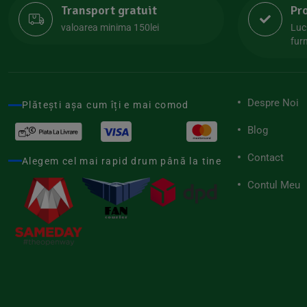
Transport gratuit
Pr
Lipolife
(13)
valoarea minima 150lei
Luc
Lotao
furn
(13)
Mamuko
(24)
Marchesato
(19)
Despre Noi
Plătești așa cum îți e mai comod
Me Luna
(4)
Blog
Medihemp
(16)
Contact
Meybona
Alegem cel mai rapid drum până la tine
(17)
Mix Brands
Contul Meu
(5)
Morel et Le Chantoux
(22)
Mr.Soda
(7)
My.Yo
(3)
Nat-ali
(71)
Naturgold
(2)