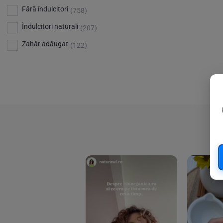
Bio Planete
(13)
Vitamina D
Fără îndulcitori
(5)
(758)
Bio Today
(21)
Îndulcitori naturali
(207)
Bioca
(4)
Zahăr adăugat
(122)
Bioenergie
(6)
Biolu
(59)
RESETEAZA FILTRELE
Biona
(201)
Biopuro
(25)
Biorganik
(8)
Birkengold
(34)
Bonsan
(1)
Chicza
(4)
Clarification
(5)
Cloud Nine Factory
(5)