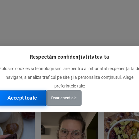
Respectăm confidențialitatea ta
@biorganica.ro
Folosim cookies și tehnologii similare pentru a îmbunătăți experiența ta d
navigare, a analiza traficul pe site și a personaliza conținutul. Alege
Produse de încredere recomandate de comunitatea noastră
preferințele tale:
Accept toate
Doar esențiale