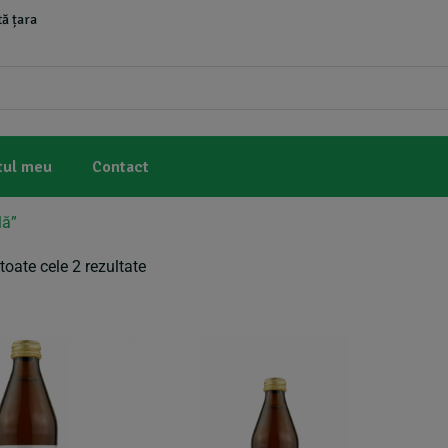
ă țara
tul meu
Contact
lă”
toate cele 2 rezultate