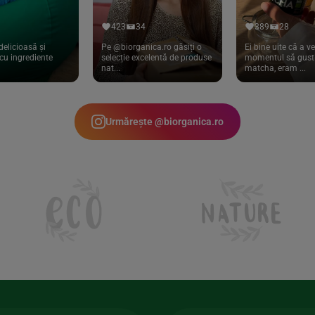
423
34
389
28
delicioasă și
Pe @biorganica.ro găsiți o
Ei bine uite că a ve
cu ingrediente
selecție excelentă de produse
momentul să gust 
nat...
matcha, eram ...
Urmărește @biorganica.ro