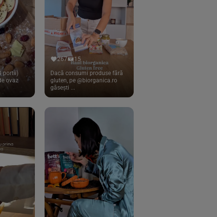
267
15
 portii)
Dacă consumi produse fără
 de ovaz
gluten, pe @biorganica.ro
găsești ...