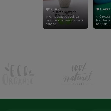
Hari Tea
(9)
198
21
156
9
Higher Living
(10)
✨ Am pregătit o budincă
✨ O rețetă 
delicioasă de ovăz și chia cu
hrănitoare 
Hoyer
(20)
banane...
naturale ...
If You Care
(27)
Isha
(56)
Kanne Brottrunk
(1)
Kluuk
(6)
Kombucha Life
(8)
Kookie Cat
(13)
Kulau
(4)
Lexen
(1)
Lifefood
(39)
Lima
(69)