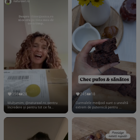
356
28
245
18
Mulțumim, @naturawl.ro, pentru
Curmalele medjool sunt o unealtă
încredere și pentru tot ce fa...
extrem de puternică pentru ...