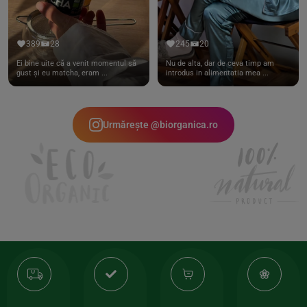
389
28
245
20
Ei bine uite că a venit momentul să
Nu de alta, dar de ceva timp am
gust și eu matcha, eram ...
introdus in alimentatia mea ...
Urmărește @biorganica.ro
Transport
Produse
-35%
10
gratuit
de
la
Or
calitate
prima
valoarea
Cert