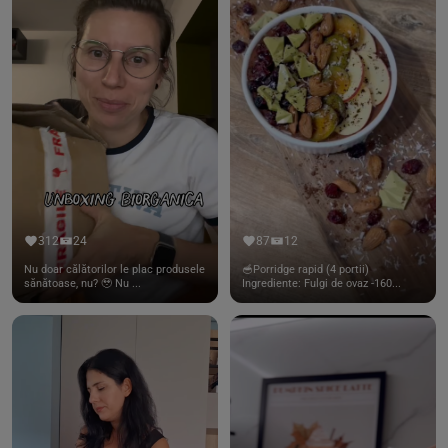
312
24
87
12
Nu doar călătorilor le plac produsele
🥣Porridge rapid (4 portii)
sănătoase, nu? 🥹 Nu ...
Ingrediente: Fulgi de ovaz -160...