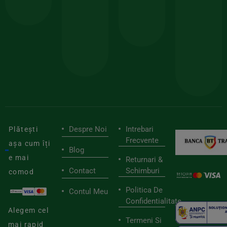
comanda
minima
și
Lucrăm
150lei
ate
doar
Foloseste
sele
cu
codul
pen
cei
BIOSTART
stilu
mai
tău
buni
de
furnizori
viaț
săn
Despre Noi
Intrebari
Plătești
Frecvente
așa cum îți
Blog
e mai
Returnari &
Contact
Schimburi
comod
Politica De
Contul Meu
Confidentialitate
Alegem cel
Termeni Si
mai rapid