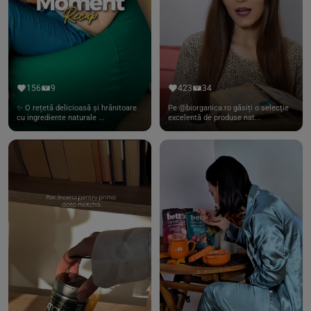
156
9
423
34
✨ O rețetă delicioasă și hrănitoare
Pe @biorganica.ro găsiți o selecție
cu ingrediente naturale ...
excelentă de produse nat...