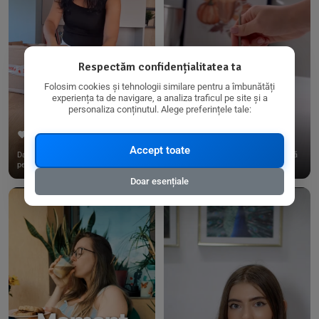
Respectăm confidențialitatea ta
Folosim cookies și tehnologii similare pentru a îmbunătăți
experiența ta de navigare, a analiza traficul pe site și a
personaliza conținutul. Alege preferințele tale:
267
15
198
21
Accept toate
Dacă consumi produse fără gluten,
✨ Am pregătit o budincă delicioasă
pe @biorganica.ro găsești ...
de ovăz și chia cu banane...
Doar esențiale