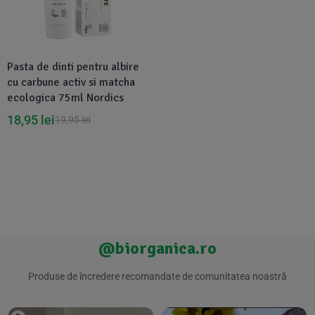
Suplimente Vegetale
(45)
›
👶 Îngrijire Bebe & Copii
Măsline
(14)
(2)
Vitamine & Minerale
(30)
Pasta de dinti pentru albire
Oțet & Fermentație
›
🧴 Îngrijire Personală
(36)
(411)
cu carbune activ si matcha
ecologica 75ml Nordics
Super Alimente
›
🐕 Animale de Companie
(5)
(6)
18,95
lei
19,95
lei
›
🏠 Casa & Lifestyle
(340)
@biorganica.ro
Produse de încredere recomandate de comunitatea noastră