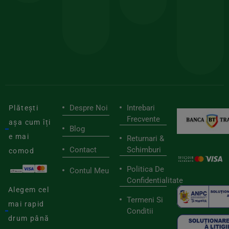
sele
cu
codul
pen
cei
BIOSTART
stilu
mai
tău
buni
de
furnizori
viaț
săn
Despre Noi
Intrebari
Plătești
Frecvente
așa cum îți
Blog
e mai
Returnari &
Contact
Schimburi
comod
Politica De
Contul Meu
Confidentialitate
Alegem cel
Termeni Si
mai rapid
Conditii
drum până