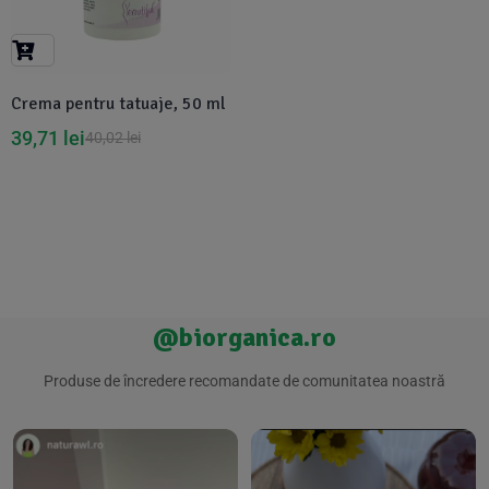
Suplimente Vegetale
(45)
›
👶 Îngrijire Bebe & Copii
Măsline
(14)
(2)
Vitamine & Minerale
(30)
Crema pentru tatuaje, 50 ml
Oțet & Fermentație
›
🧴 Îngrijire Personală
(36)
(411)
39,71
lei
40,02
lei
Super Alimente
›
🐕 Animale de Companie
(5)
(6)
›
🏠 Casa & Lifestyle
(340)
@biorganica.ro
Produse de încredere recomandate de comunitatea noastră