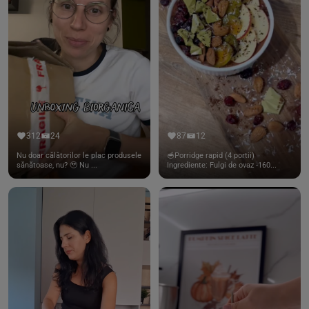
312
24
87
12
Nu doar călătorilor le plac produsele
🥣Porridge rapid (4 portii)
sănătoase, nu? 🥹 Nu ...
Ingrediente: Fulgi de ovaz -160...