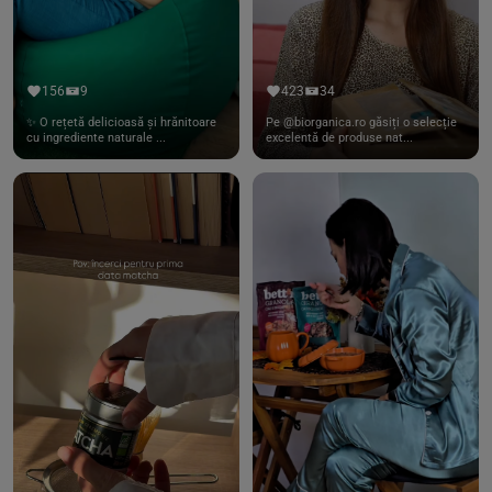
156
9
423
34
✨ O rețetă delicioasă și hrănitoare
Pe @biorganica.ro găsiți o selecție
cu ingrediente naturale ...
excelentă de produse nat...