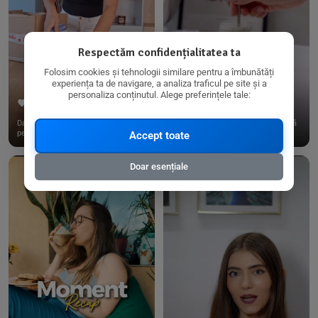
Respectăm confidențialitatea ta
Folosim cookies și tehnologii similare pentru a îmbunătăți
experiența ta de navigare, a analiza traficul pe site și a
personaliza conținutul. Alege preferințele tale:
267
15
198
21
Dacă consumi produse fără gluten,
✨ Am pregătit o budincă delicioasă
pe @biorganica.ro găsești ...
de ovăz și chia cu banane...
Accept toate
Doar esențiale