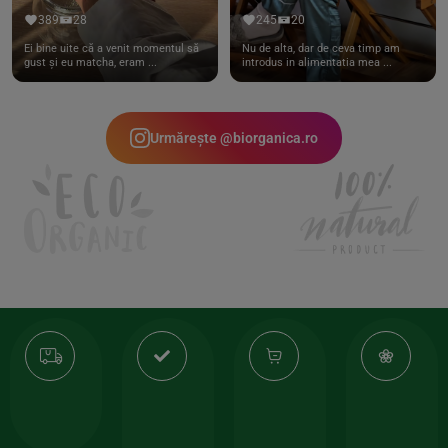
389
28
245
20
Ei bine uite că a venit momentul să
Nu de alta, dar de ceva timp am
gust și eu matcha, eram ...
introdus in alimentatia mea ...
Urmărește @biorganica.ro
Transport
Produse
-35%
10
gratuit
de
la
Or
calitate
prima
valoarea
Cert
comanda
minima
și
Lucrăm
150lei
ate
doar
Foloseste