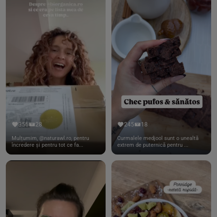
356
28
245
18
Mulțumim, @naturawl.ro, pentru
Curmalele medjool sunt o unealtă
încredere și pentru tot ce fa...
extrem de puternică pentru ...