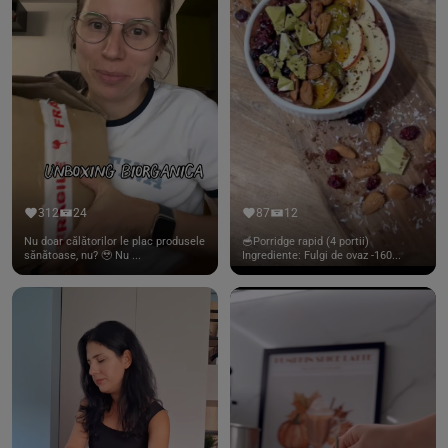
312
24
87
12
Nu doar călătorilor le plac produsele
🥣Porridge rapid (4 portii)
sănătoase, nu? 🥹 Nu ...
Ingrediente: Fulgi de ovaz -160...