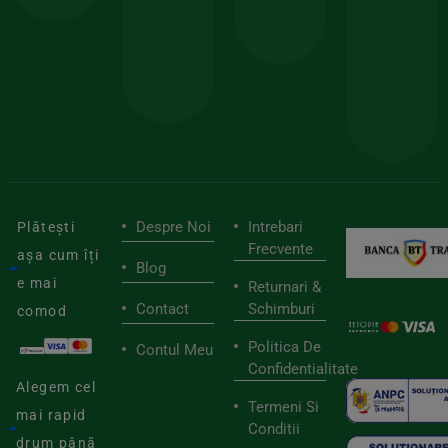
sele
cu
codul
pen
cei
BIOSTART
stilu
mai
tău
buni
de
furnizori
viaț
săn
Despre Noi
Intrebari
Plătești
Frecvente
așa cum îți
Blog
e mai
Returnari &
Contact
Schimburi
comod
Politica De
Contul Meu
Confidentialitate
Alegem cel
Termeni Si
mai rapid
Conditii
drum până