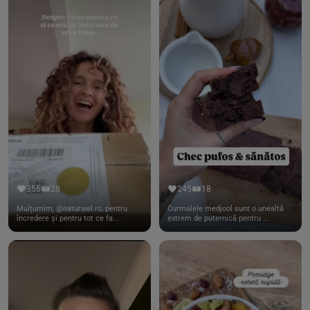
356
28
245
18
Mulțumim, @naturawl.ro, pentru
Curmalele medjool sunt o unealtă
încredere și pentru tot ce fa...
extrem de puternică pentru ...