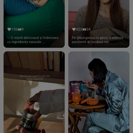
156
9
423
34
✨ O rețetă delicioasă și hrănitoare
Pe @biorganica.ro găsiți o selecție
cu ingrediente naturale ...
excelentă de produse nat...