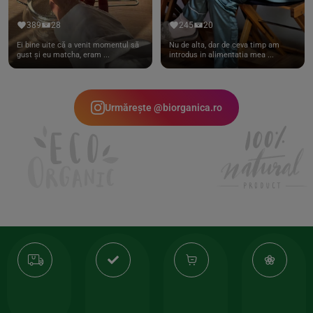
389
28
245
20
Ei bine uite că a venit momentul să
Nu de alta, dar de ceva timp am
gust și eu matcha, eram ...
introdus in alimentatia mea ...
Urmărește @biorganica.ro
Transport
Produse
-35%
10
gratuit
de
la
Or
calitate
prima
valoarea
Cert
comanda
minima
și
Lucrăm
150lei
ate
doar
Foloseste