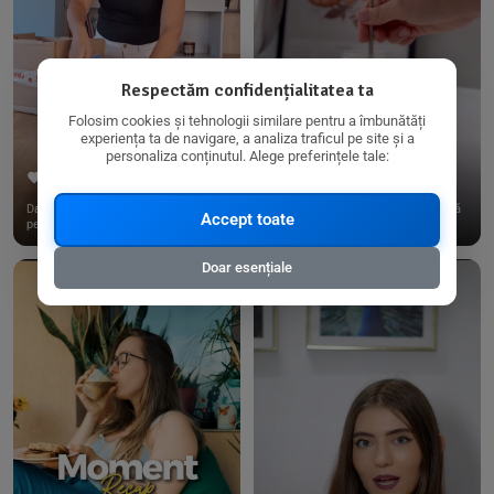
Respectăm confidențialitatea ta
Folosim cookies și tehnologii similare pentru a îmbunătăți
experiența ta de navigare, a analiza traficul pe site și a
personaliza conținutul. Alege preferințele tale:
267
15
198
21
Dacă consumi produse fără gluten,
✨ Am pregătit o budincă delicioasă
Accept toate
pe @biorganica.ro găsești ...
de ovăz și chia cu banane...
Doar esențiale