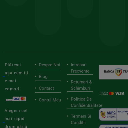
sele
cu
codul
pen
cei
BIOSTART
stilu
mai
tău
buni
de
furnizori
viaț
săn
Despre Noi
Intrebari
Plătești
Frecvente
așa cum îți
Blog
e mai
Returnari &
Contact
Schimburi
comod
Politica De
Contul Meu
Confidentialitate
Alegem cel
Termeni Si
mai rapid
Conditii
drum până