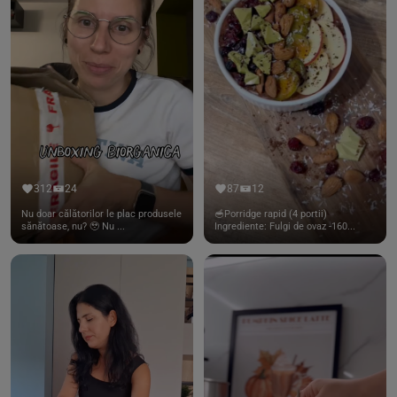
312
24
87
12
Nu doar călătorilor le plac produsele
🥣Porridge rapid (4 portii)
sănătoase, nu? 🥹 Nu ...
Ingrediente: Fulgi de ovaz -160...