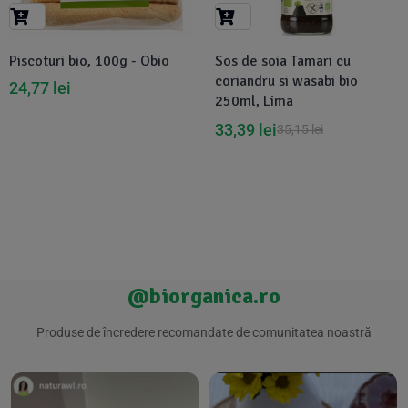
Suplimente Vegetale
(45)
›
👶 Îngrijire Bebe & Copii
Măsline
(14)
(2)
Piscoturi bio, 100g - Obio
Sos de soia Tamari cu
Vitamine & Minerale
(30)
coriandru si wasabi bio
24,77
lei
Oțet & Fermentație
›
🧴 Îngrijire Personală
(36)
(411)
250ml, Lima
33,39
lei
35,15
lei
Super Alimente
›
🐕 Animale de Companie
(5)
(6)
›
🏠 Casa & Lifestyle
(340)
@biorganica.ro
Produse de încredere recomandate de comunitatea noastră