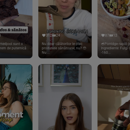
8
312
24
87
12
medjool sunt o
Nu doar călătorilor le plac
🥣Porridge rapid (4
trem de puternică
produsele sănătoase, nu? 🥹
Ingrediente: Fulgi
Nu ...
-160...