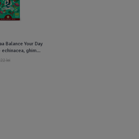
aa Balance Your Day
 - echinacea, ghimbir
io 16dz
,22
lei