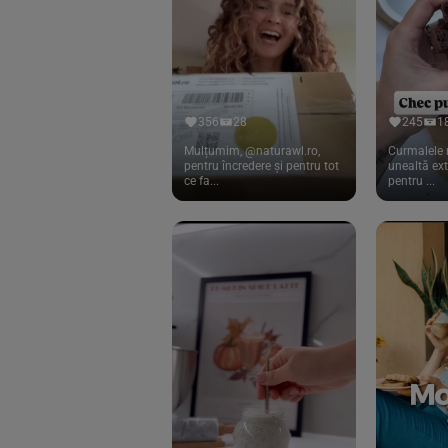
Cook
(83)
Davert
(15)
Dennree
(77)
Dr. Goerg
(19)
356
28
245
1
Dr.Soda
(13)
Mulțumim, @naturawl.ro,
Curmalele 
pentru încredere și pentru tot
unealtă ex
ce fa...
pentru ...
Dragon Superfoods
(75)
ECOS
(13)
Eliah Sahil
(41)
Florasca
(1)
Frudada
(4)
Germline
(37)
Green Bliss
(23)
GreenOrganics
(17)