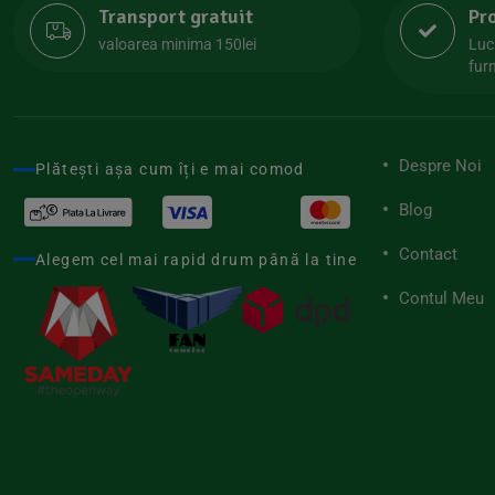
Transport gratuit
Pr
Lipolife
(13)
valoarea minima 150lei
Luc
Lotao
furn
(13)
Mamuko
(24)
Marchesato
(19)
Despre Noi
Plătești așa cum îți e mai comod
Me Luna
(4)
Blog
Medihemp
(16)
Contact
Meybona
Alegem cel mai rapid drum până la tine
(17)
Mix Brands
Contul Meu
(5)
Morel et Le Chantoux
(22)
Mr.Soda
(7)
My.Yo
(3)
Nat-ali
(71)
Naturgold
(2)