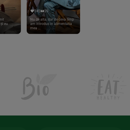
245
20
nit
Nu de alta, dar de ceva timp
și eu
am introdus in alimentatia
mea ...