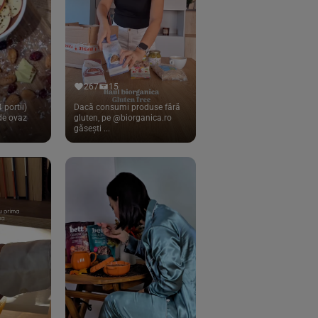
267
15
 portii)
Dacă consumi produse fără
 de ovaz
gluten, pe @biorganica.ro
găsești ...