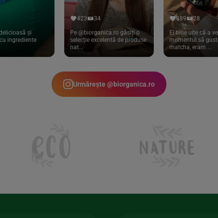
423
34
389
28
delicioasă și
Pe @biorganica.ro găsiți o
Ei bine uite că a ve
cu ingrediente
selecție excelentă de produse
momentul să gust 
nat...
matcha, eram ...
Urmărește @biorganica.ro