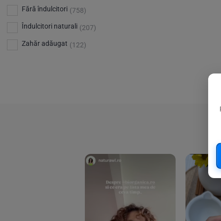
Bio Planete
(13)
Vitamina D
Fără îndulcitori
(5)
(758)
Bio Today
(21)
Îndulcitori naturali
(207)
Bioca
(4)
Zahăr adăugat
(122)
Bioenergie
(6)
Biolu
(59)
RESETEAZA FILTRELE
Biona
(201)
Biopuro
(25)
Biorganik
(8)
Birkengold
(34)
Bonsan
(1)
Chicza
(4)
Clarification
(5)
Cloud Nine Factory
(5)