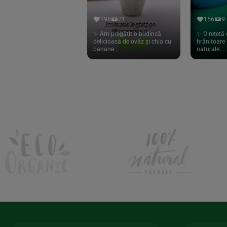
Hari Tea
(9)
198
21
156
9
Higher Living
(10)
✨ Am pregătit o budincă
✨ O rețetă 
delicioasă de ovăz și chia cu
hrănitoare 
Hoyer
(20)
banane...
naturale ...
If You Care
(27)
Isha
(56)
Kanne Brottrunk
(1)
Kluuk
(6)
Kombucha Life
(8)
Kookie Cat
(13)
Kulau
(4)
Lexen
(1)
Lifefood
(39)
Lima
(69)