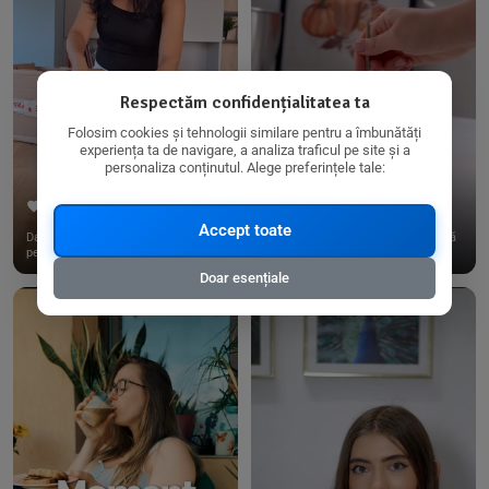
Respectăm confidențialitatea ta
Folosim cookies și tehnologii similare pentru a îmbunătăți
experiența ta de navigare, a analiza traficul pe site și a
personaliza conținutul. Alege preferințele tale:
267
15
198
21
Accept toate
Dacă consumi produse fără gluten,
✨ Am pregătit o budincă delicioasă
pe @biorganica.ro găsești ...
de ovăz și chia cu banane...
Doar esențiale