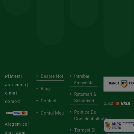
comanda
minima
și
Lucrăm
150lei
ate
doar
Foloseste
sele
cu
codul
pen
cei
BIOSTART
stilu
mai
tău
buni
de
furnizori
viaț
săn
Despre Noi
Intrebari
Plătești
Frecvente
așa cum îți
Blog
e mai
Returnari &
Contact
Schimburi
comod
Politica De
Contul Meu
Confidentialitate
Alegem cel
Termeni Si
mai rapid