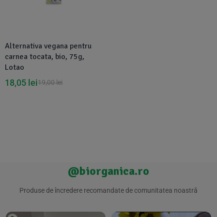
Suplimente Vegetale
(45)
›
👶 Îngrijire Bebe & Copii
Măsline
(14)
(2)
Vitamine & Minerale
(30)
Alternativa vegana pentru
Oțet & Fermentație
›
🧴 Îngrijire Personală
(36)
(411)
carnea tocata, bio, 75g,
Lotao
Super Alimente
›
🐕 Animale de Companie
(5)
(6)
18,05
lei
19,00
lei
›
🏠 Casa & Lifestyle
(340)
@biorganica.ro
Produse de încredere recomandate de comunitatea noastră