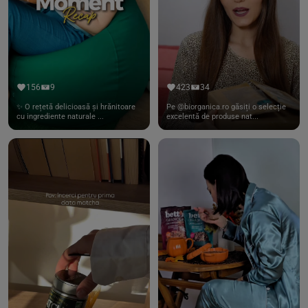
156
9
423
34
✨ O rețetă delicioasă și hrănitoare
Pe @biorganica.ro găsiți o selecție
cu ingrediente naturale ...
excelentă de produse nat...