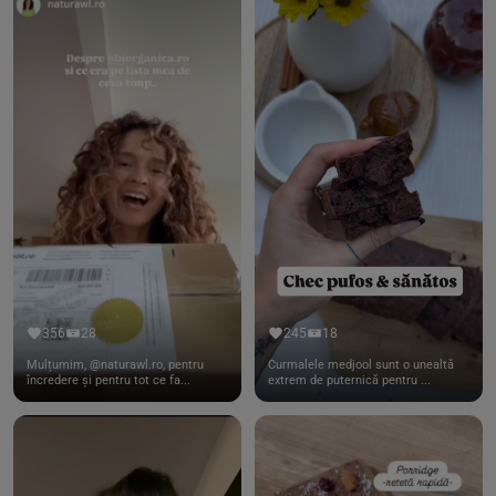
356
28
245
18
Mulțumim, @naturawl.ro, pentru
Curmalele medjool sunt o unealtă
încredere și pentru tot ce fa...
extrem de puternică pentru ...