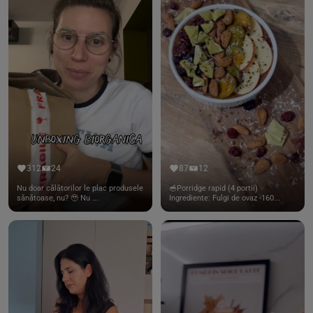
312
24
87
12
Nu doar călătorilor le plac produsele
🥣Porridge rapid (4 portii)
sănătoase, nu? 🥹 Nu ...
Ingrediente: Fulgi de ovaz -160...