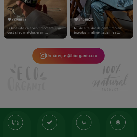
389
28
245
20
Ei bine uite că a venit momentul să
Nu de alta, dar de ceva timp am
gust și eu matcha, eram ...
introdus in alimentatia mea ...
Urmărește @biorganica.ro
Transport
Produse
-35%
10
gratuit
de
la
Or
calitate
prima
valoarea
Cert