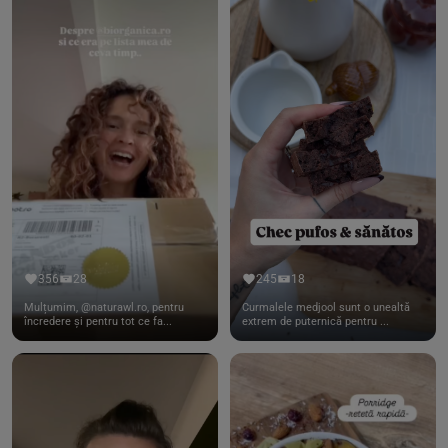
356
28
245
18
Mulțumim, @naturawl.ro, pentru
Curmalele medjool sunt o unealtă
încredere și pentru tot ce fa...
extrem de puternică pentru ...