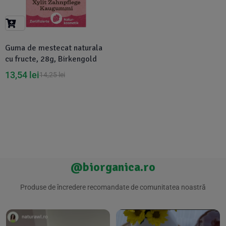
Suplimente Vegetale
(45)
›
👶 Îngrijire Bebe & Copii
Măsline
(14)
(2)
Vitamine & Minerale
(30)
Guma de mestecat naturala
Oțet & Fermentație
›
🧴 Îngrijire Personală
(36)
(411)
cu fructe, 28g, Birkengold
13,54
lei
14,25
lei
Super Alimente
›
🐕 Animale de Companie
(5)
(6)
›
🏠 Casa & Lifestyle
(340)
@biorganica.ro
Produse de încredere recomandate de comunitatea noastră