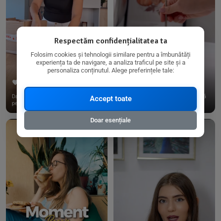
Respectăm confidențialitatea ta
Folosim cookies și tehnologii similare pentru a îmbunătăți
experiența ta de navigare, a analiza traficul pe site și a
personaliza conținutul. Alege preferințele tale:
267
15
198
21
Dacă consumi produse fără gluten,
✨ Am pregătit o budincă delicioasă
Accept toate
pe @biorganica.ro găsești ...
de ovăz și chia cu banane...
Doar esențiale