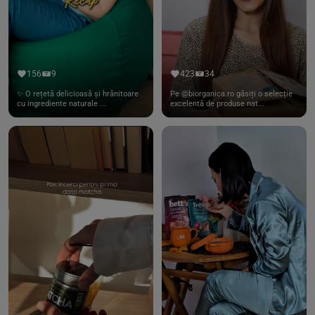
156
9
423
34
✨ O rețetă delicioasă și hrănitoare
Pe @biorganica.ro găsiți o selecție
cu ingrediente naturale ...
excelentă de produse nat...