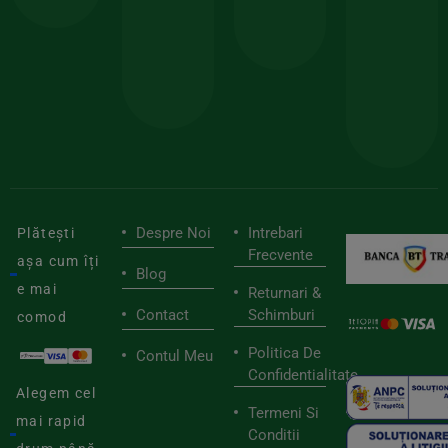
150lei
ate
doar
Foloseste
sele
cu
codul
pen
cei
BIOSTART
stilu
mai
tău
buni
de
furnizori
viaț
săn
Despre Noi
Intrebari
Plătești
Frecvente
așa cum îți
Blog
e mai
Returnari &
Contact
Schimburi
comod
Politica De
Contul Meu
Confidentialitate
Alegem cel
Termeni Si
mai rapid
Conditii