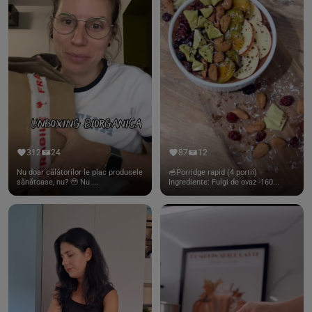
312
24
87
12
Nu doar călătorilor le plac produsele
🥣Porridge rapid (4 portii)
sănătoase, nu? 🥹 Nu ...
Ingrediente: Fulgi de ovaz -160...