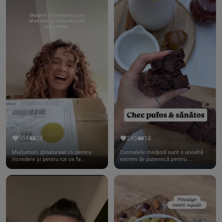
356
28
245
18
Mulțumim, @naturawl.ro, pentru
Curmalele medjool sunt o unealtă
încredere și pentru tot ce fa...
extrem de puternică pentru ...