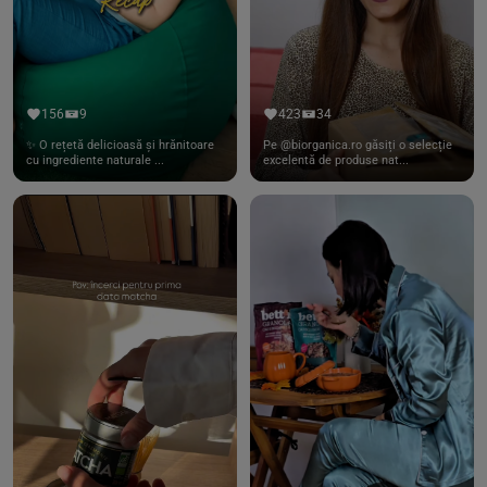
156
9
423
34
✨ O rețetă delicioasă și hrănitoare
Pe @biorganica.ro găsiți o selecție
cu ingrediente naturale ...
excelentă de produse nat...