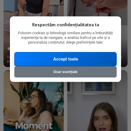
Respectăm confidențialitatea ta
Folosim cookies și tehnologii similare pentru a îmbunătăți
experiența ta de navigare, a analiza traficul pe site și a
personaliza conținutul. Alege preferințele tale:
267
15
198
21
Dacă consumi produse fără gluten,
✨ Am pregătit o budincă delicioasă
Accept toate
pe @biorganica.ro găsești ...
de ovăz și chia cu banane...
Doar esențiale