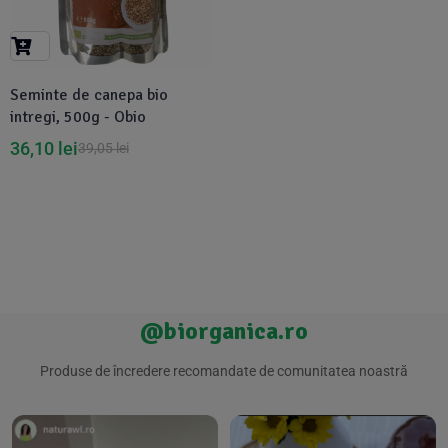
Suplimente Vegetale
(45)
›
👶 Îngrijire Bebe & Copii
Măsline
(14)
(2)
Vitamine & Minerale
(30)
Seminte de canepa bio
Oțet & Fermentație
›
🧴 Îngrijire Personală
(36)
(411)
intregi, 500g - Obio
36,10
lei
39,05
lei
Super Alimente
›
🐕 Animale de Companie
(5)
(6)
›
🏠 Casa & Lifestyle
(340)
@biorganica.ro
Produse de încredere recomandate de comunitatea noastră