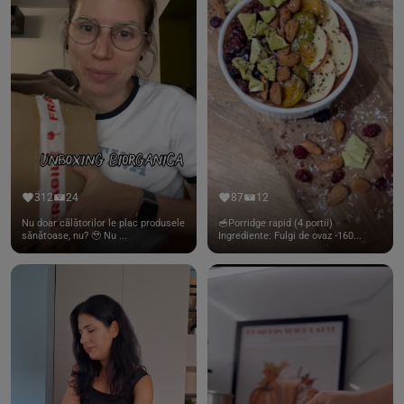
312
24
87
12
Nu doar călătorilor le plac produsele
🥣Porridge rapid (4 portii)
sănătoase, nu? 🥹 Nu ...
Ingrediente: Fulgi de ovaz -160...