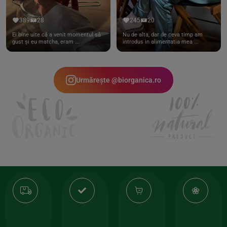
389
28
245
20
Ei bine uite că a venit momentul să
Nu de alta, dar de ceva timp am
gust și eu matcha, eram ...
introdus in alimentatia mea ...
Urmărește @biorganica.ro
Transport
Produse
-35%
10
gratuit
de
la
Or
calitate
prima
valoarea
Cert
comanda
minima
și
Lucrăm