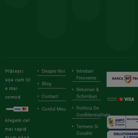
150lei
ate
doar
Foloseste
sele
cu
codul
pen
cei
BIOSTART
stilu
mai
tău
buni
de
furnizori
viaț
săn
Despre Noi
Intrebari
Plătești
Frecvente
așa cum îți
Blog
e mai
Returnari &
Contact
Schimburi
comod
Politica De
Contul Meu
Confidentialitate
Alegem cel
Termeni Si
mai rapid
Conditii
drum până