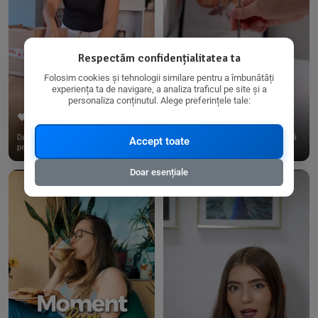
Respectăm confidențialitatea ta
Folosim cookies și tehnologii similare pentru a îmbunătăți
experiența ta de navigare, a analiza traficul pe site și a
personaliza conținutul. Alege preferințele tale:
267
15
198
21
Dacă consumi produse fără gluten,
✨ Am pregătit o budincă delicioasă
Accept toate
pe @biorganica.ro găsești ...
de ovăz și chia cu banane...
Doar esențiale