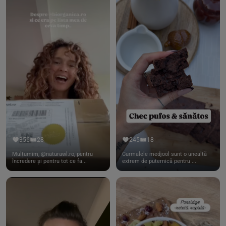
356
28
245
18
Mulțumim, @naturawl.ro, pentru
Curmalele medjool sunt o unealtă
încredere și pentru tot ce fa...
extrem de puternică pentru ...