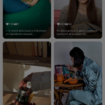
156
9
423
34
✨ O rețetă delicioasă și hrănitoare
Pe @biorganica.ro găsiți o selecție
cu ingrediente naturale ...
excelentă de produse nat...