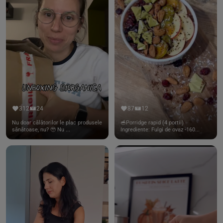
312
24
87
12
Nu doar călătorilor le plac produsele
🥣Porridge rapid (4 portii)
sănătoase, nu? 🥹 Nu ...
Ingrediente: Fulgi de ovaz -160...