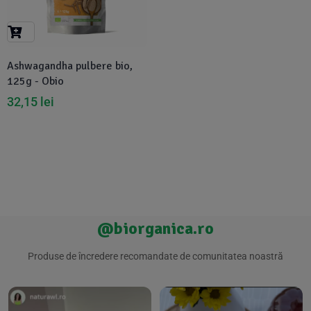
Suplimente Vegetale
(45)
›
👶 Îngrijire Bebe & Copii
Măsline
(14)
(2)
Vitamine & Minerale
(30)
Ashwagandha pulbere bio,
Oțet & Fermentație
›
🧴 Îngrijire Personală
(36)
(411)
125g - Obio
32,15
lei
Super Alimente
›
🐕 Animale de Companie
(5)
(6)
›
🏠 Casa & Lifestyle
(340)
@biorganica.ro
Produse de încredere recomandate de comunitatea noastră