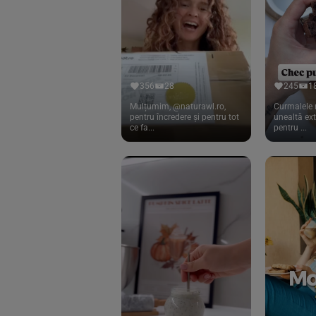
Cook
(83)
Davert
(15)
Dennree
(77)
Dr. Goerg
(19)
356
28
245
1
Dr.Soda
(13)
Mulțumim, @naturawl.ro,
Curmalele 
pentru încredere și pentru tot
unealtă ex
ce fa...
pentru ...
Dragon Superfoods
(75)
ECOS
(13)
Eliah Sahil
(41)
Florasca
(1)
Frudada
(4)
Germline
(37)
Green Bliss
(23)
GreenOrganics
(17)