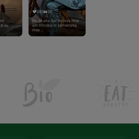
245
20
nit
Nu de alta, dar de ceva timp
și eu
am introdus in alimentatia
mea ...