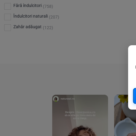
Bio Planete
(13)
Vitamina D
Fără îndulcitori
(5)
(758)
Bio Today
(21)
Îndulcitori naturali
(207)
Bioca
(4)
Zahăr adăugat
(122)
Bioenergie
(6)
Biolu
(59)
RESETEAZA FILTRELE
Biona
(201)
Biopuro
(25)
Biorganik
(8)
Birkengold
(34)
Bonsan
(1)
Chicza
(4)
Clarification
(5)
Cloud Nine Factory
(5)