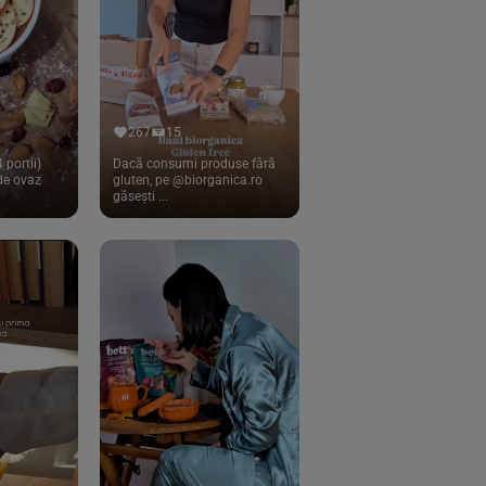
267
15
 portii)
Dacă consumi produse fără
 de ovaz
gluten, pe @biorganica.ro
găsești ...