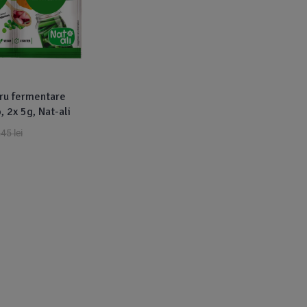
tru fermentare
, 2x 5g, Nat-ali
,45
lei