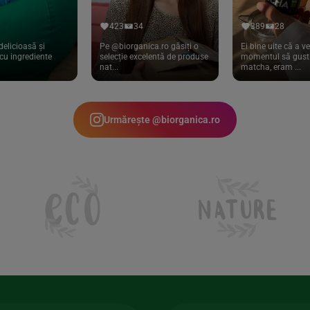
423
34
389
28
delicioasă și
Pe @biorganica.ro găsiți o
Ei bine uite că a ve
cu ingrediente
selecție excelentă de produse
momentul să gust 
nat...
matcha, eram ...
Urmărește @biorganica.ro