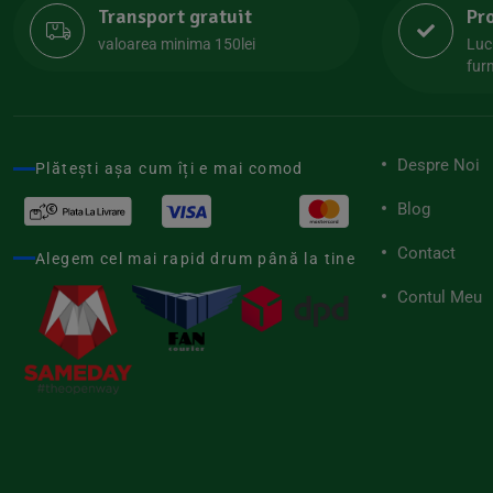
Transport gratuit
Pr
Lipolife
(13)
valoarea minima 150lei
Luc
Lotao
furn
(13)
Mamuko
(24)
Marchesato
(19)
Despre Noi
Plătești așa cum îți e mai comod
Me Luna
(4)
Blog
Medihemp
(16)
Contact
Meybona
Alegem cel mai rapid drum până la tine
(17)
Mix Brands
Contul Meu
(5)
Morel et Le Chantoux
(22)
Mr.Soda
(7)
My.Yo
(3)
Nat-ali
(71)
Naturgold
(2)