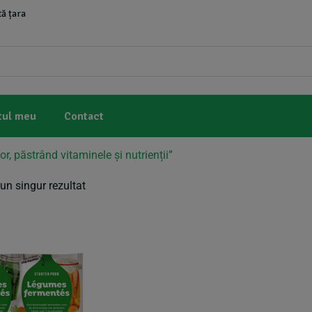
ă țara
tul meu
Contact
r, păstrând vitaminele și nutrienții”
un singur rezultat