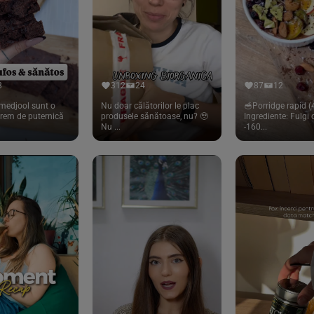
8
312
24
87
12
medjool sunt o
Nu doar călătorilor le plac
🥣Porridge rapid (4
trem de puternică
produsele sănătoase, nu? 🥹
Ingrediente: Fulgi
Nu ...
-160...