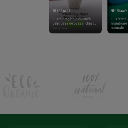
Hari Tea
(9)
198
21
156
9
Higher Living
(10)
✨ Am pregătit o budincă
✨ O rețetă 
delicioasă de ovăz și chia cu
hrănitoare 
Hoyer
(20)
banane...
naturale ...
If You Care
(27)
Isha
(56)
Kanne Brottrunk
(1)
Kluuk
(6)
Kombucha Life
(8)
Kookie Cat
(13)
Kulau
(4)
Lexen
(1)
Lifefood
(39)
Lima
(69)