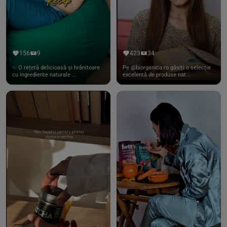
156
9
423
34
✨ O rețetă delicioasă și hrănitoare
Pe @biorganica.ro găsiți o selecție
cu ingrediente naturale ...
excelentă de produse nat...