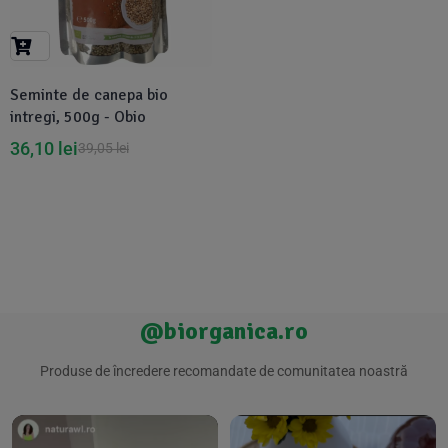
Suplimente Vegetale
(45)
›
👶 Îngrijire Bebe & Copii
Măsline
(14)
(2)
Vitamine & Minerale
(30)
Seminte de canepa bio
Oțet & Fermentație
›
🧴 Îngrijire Personală
(36)
(411)
intregi, 500g - Obio
36,10
lei
39,05
lei
Super Alimente
›
🐕 Animale de Companie
(5)
(6)
›
🏠 Casa & Lifestyle
(340)
@biorganica.ro
Produse de încredere recomandate de comunitatea noastră