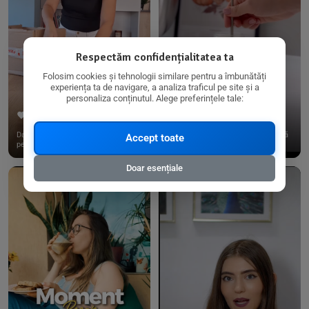
Respectăm confidențialitatea ta
Folosim cookies și tehnologii similare pentru a îmbunătăți
experiența ta de navigare, a analiza traficul pe site și a
personaliza conținutul. Alege preferințele tale:
267
15
198
21
Dacă consumi produse fără gluten,
✨ Am pregătit o budincă delicioasă
Accept toate
pe @biorganica.ro găsești ...
de ovăz și chia cu banane...
Doar esențiale