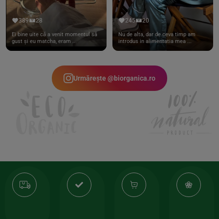
389
28
245
20
Ei bine uite că a venit momentul să
Nu de alta, dar de ceva timp am
gust și eu matcha, eram ...
introdus in alimentatia mea ...
Urmărește @biorganica.ro
Transport
Produse
-35%
10
gratuit
de
la
Or
calitate
prima
valoarea
Cert
comanda
minima
și
Lucrăm