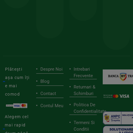
150lei
ate
doar
Foloseste
sele
cu
codul
pen
cei
BIOSTART
stilu
mai
tău
buni
de
furnizori
viaț
săn
Despre Noi
Intrebari
Plătești
Frecvente
așa cum îți
Blog
e mai
Returnari &
Contact
Schimburi
comod
Politica De
Contul Meu
Confidentialitate
Alegem cel
Termeni Si
mai rapid
Conditii