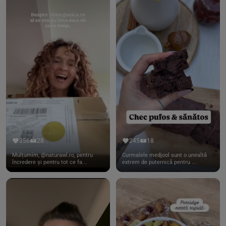
356
28
245
18
Mulțumim, @naturawl.ro, pentru
Curmalele medjool sunt o unealtă
încredere și pentru tot ce fa...
extrem de puternică pentru ...