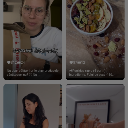
312
24
87
12
Nu doar călătorilor le plac produsele
🥣Porridge rapid (4 portii)
sănătoase, nu? 🥹 Nu ...
Ingrediente: Fulgi de ovaz -160...