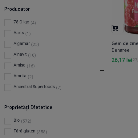
Producator
78 Oligo
(4)
Aarts
(1)
Gem de zme
Algamar
(25)
Dennree
Alnavit
(10)
26,17
lei
27
Amisa
(16)
Amrita
(2)
Ancestral Superfoods
(7)
Apiland
(1)
Proprietăți Dietetice
Argileo
(3)
Aries
(3)
Bio
(572)
Aromandise
(83)
Fără gluten
(358)