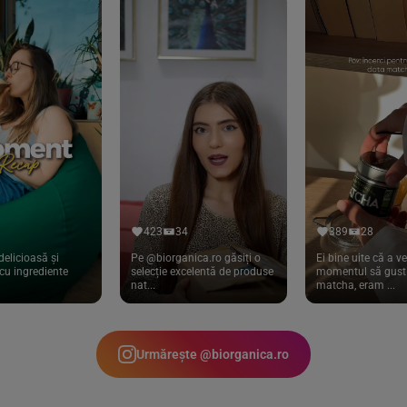
423
34
389
28
delicioasă și
Pe @biorganica.ro găsiți o
Ei bine uite că a ve
cu ingrediente
selecție excelentă de produse
momentul să gust 
nat...
matcha, eram ...
Urmărește @biorganica.ro