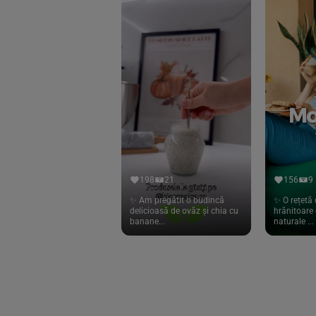
Eliah Sahil
(41)
Florasca
(1)
Frudada
(4)
Germline
(37)
Green Bliss
(23)
GreenOrganics
(17)
Hari Tea
(9)
198
21
156
9
Higher Living
(10)
✨ Am pregătit o budincă
✨ O rețetă 
delicioasă de ovăz și chia cu
hrănitoare 
Hoyer
(20)
banane...
naturale ...
If You Care
(27)
Isha
(56)
Kanne Brottrunk
(1)
Kluuk
(6)