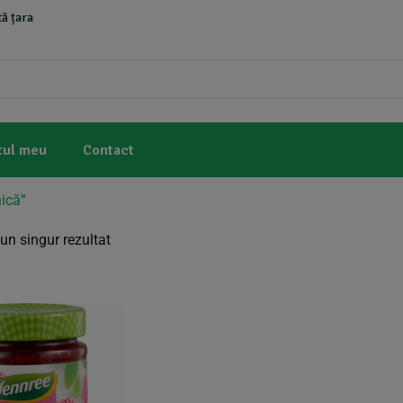
ă țara
tul meu
Contact
ică”
un singur rezultat