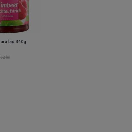
ura bio 340g
,52
lei