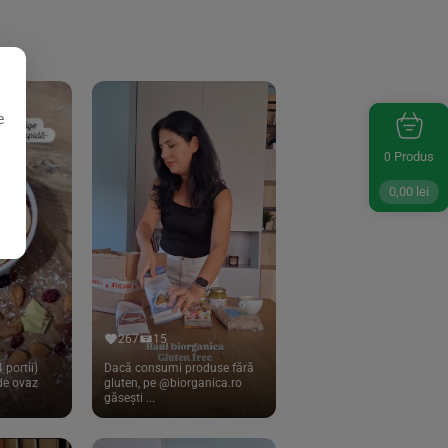
e
Produs
0
0,00
lei
267
15
 portii)
Dacă consumi produse fără
 de ovaz
gluten, pe @biorganica.ro
găsești ...