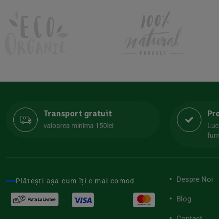
Kombucha Life
(8)
Kookie Cat
(13)
Kulau
(4)
Lexen
(1)
Lifefood
(39)
Lima
(69)
Transport gratuit
Pr
Lipolife
(13)
valoarea minima 150lei
Luc
Lotao
furn
(13)
Mamuko
(24)
Marchesato
(19)
Despre Noi
Plătești așa cum îți e mai comod
Me Luna
(4)
Blog
Medihemp
(16)
Contact