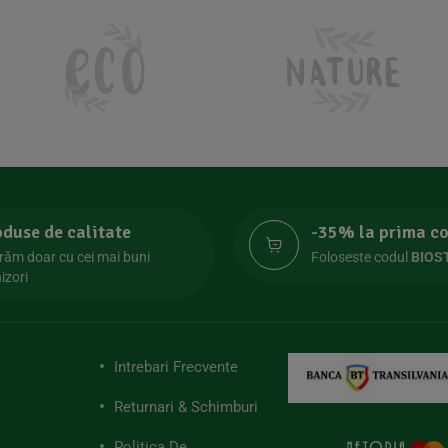
oduse de calitate
-35% la prima 
răm doar cu cei mai buni
Foloseste codul
BIOS
izori
Intrebari Frecvente
Returnari & Schimburi
Politica De