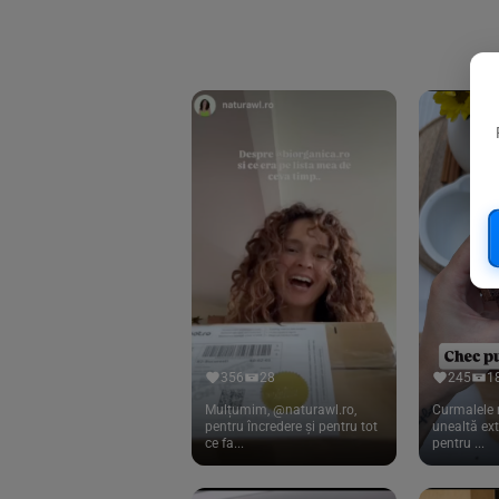
Biorganik
(8)
Birkengold
(34)
Bonsan
(1)
Chicza
(4)
Clarification
(5)
Cloud Nine Factory
(5)
Cook
(83)
Davert
(15)
Dennree
(77)
Dr. Goerg
(19)
356
28
245
1
Dr.Soda
(13)
Mulțumim, @naturawl.ro,
Curmalele 
pentru încredere și pentru tot
unealtă ex
ce fa...
pentru ...
Dragon Superfoods
(75)
ECOS
(13)