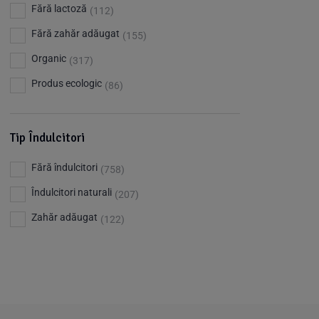
Barkleys
(1)
Fără lactoză
(112)
Benjamissimo
(25)
Fără zahăr adăugat
(155)
Bettr
(80)
Organic
(317)
Big Nature
(23)
Produs ecologic
(86)
Bio Dentist - by dr. Daniel Iordachescu
(3)
Bio Nature
(1)
Tip Îndulcitori
Bio Planete
(13)
Fără îndulcitori
(758)
Bio Today
(21)
Îndulcitori naturali
(207)
Bioca
(4)
Zahăr adăugat
(122)
Bioenergie
(6)
Biolu
(59)
RESETEAZA FILTRELE
Biona
(201)
Biopuro
(25)