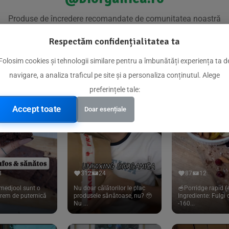
Produse de încredere recomandate de comunitatea noastră
Respectăm confidențialitatea ta
Folosim cookies și tehnologii similare pentru a îmbunătăți experiența ta d
navigare, a analiza traficul pe site și a personaliza conținutul. Alege
preferințele tale:
Accept toate
Doar esențiale
8
312
24
87
12
medjool sunt o
Nu doar călătorilor le plac
🥣Porridge rapid (4
trem de puternică
produsele sănătoase, nu? 🥹
Ingrediente: Fulgi
Nu ...
-160...