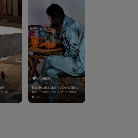
245
20
nit
Nu de alta, dar de ceva timp
și eu
am introdus in alimentatia
mea ...