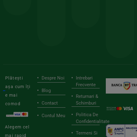
comanda
minima
și
Lucrăm
150lei
ate
doar
Foloseste
sele
cu
codul
pen
cei
BIOSTART
stilu
mai
tău
buni
de
furnizori
viaț
săn
Despre Noi
Intrebari
Plătești
Frecvente
așa cum îți
Blog
e mai
Returnari &
Contact
Schimburi
comod
Politica De
Contul Meu
Confidentialitate
Alegem cel
Termeni Si
mai rapid