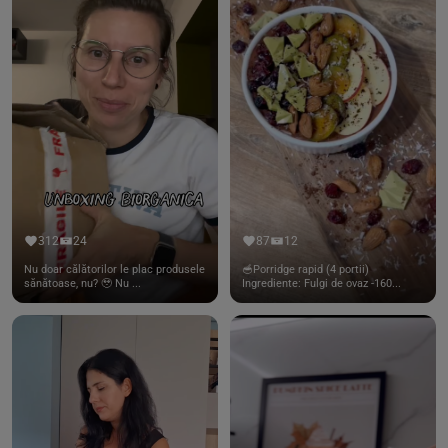
312
24
87
12
Nu doar călătorilor le plac produsele
🥣Porridge rapid (4 portii)
sănătoase, nu? 🥹 Nu ...
Ingrediente: Fulgi de ovaz -160...