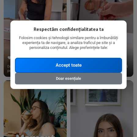
Respectăm confidențialitatea ta
Folosim cookies și tehnologii similare pentru a îmbunătăți
experiența ta de navigare, a analiza traficul pe site și a
personaliza conținutul. Alege preferințele tale:
267
15
198
21
Accept toate
Dacă consumi produse fără gluten,
✨ Am pregătit o budincă delicioasă
pe @biorganica.ro găsești ...
de ovăz și chia cu banane...
Doar esențiale