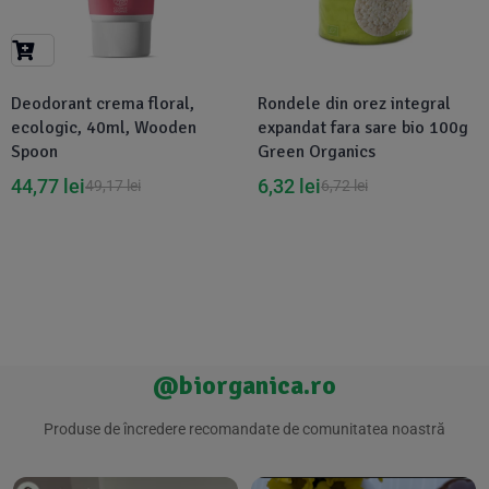
Suplimente Vegetale
(45)
›
👶 Îngrijire Bebe & Copii
Măsline
(14)
(2)
Vitamine & Minerale
(30)
Deodorant crema floral,
Rondele din orez integral
Oțet & Fermentație
›
🧴 Îngrijire Personală
(36)
(411)
ecologic, 40ml, Wooden
expandat fara sare bio 100g
Spoon
Green Organics
Super Alimente
›
🐕 Animale de Companie
(5)
(6)
44,77
lei
6,32
lei
49,17
lei
6,72
lei
›
🏠 Casa & Lifestyle
(340)
@biorganica.ro
Produse de încredere recomandate de comunitatea noastră