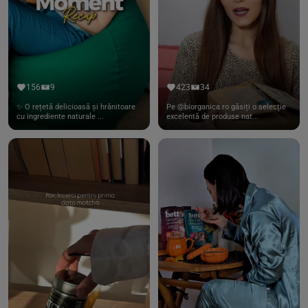
156
9
423
34
✨ O rețetă delicioasă și hrănitoare
Pe @biorganica.ro găsiți o selecție
cu ingrediente naturale ...
excelentă de produse nat...