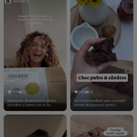
356
28
245
18
Mulțumim, @naturawl.ro, pentru
Curmalele medjool sunt o unealtă
încredere și pentru tot ce fa...
extrem de puternică pentru ...