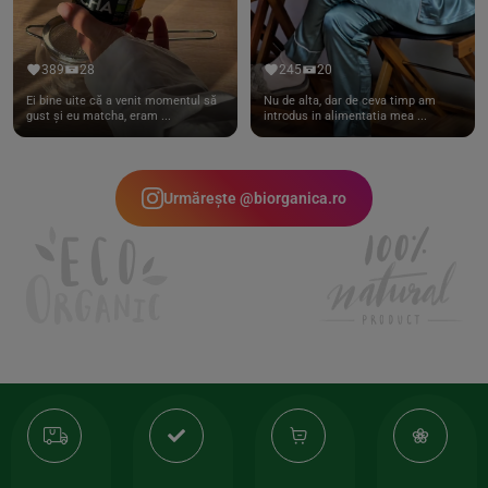
389
28
245
20
Ei bine uite că a venit momentul să
Nu de alta, dar de ceva timp am
gust și eu matcha, eram ...
introdus in alimentatia mea ...
Urmărește @biorganica.ro
Transport
Produse
-35%
10
gratuit
de
la
Or
calitate
prima
valoarea
Cert