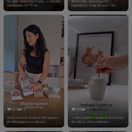
Nu doar călătorilor le plac produsele
🥣Porridge rapid (4 portii)
sănătoase, nu? 🥹 Nu ...
Ingrediente: Fulgi de ovaz -160...
267
15
198
21
Dacă consumi produse fără gluten,
✨ Am pregătit o budincă delicioasă
pe @biorganica.ro găsești ...
de ovăz și chia cu banane...