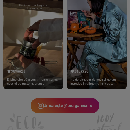
389
28
245
20
Ei bine uite că a venit momentul să
Nu de alta, dar de ceva timp am
gust și eu matcha, eram ...
introdus in alimentatia mea ...
Urmărește @biorganica.ro