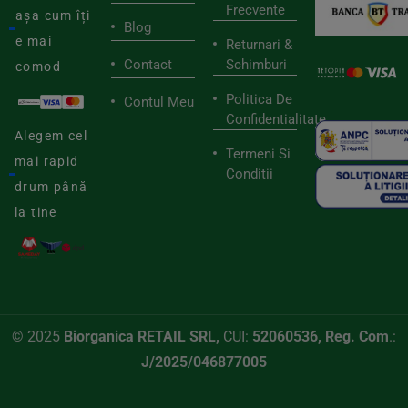
Frecvente
așa cum îți
Blog
e mai
Returnari &
Contact
Schimburi
comod
Politica De
Contul Meu
Confidentialitate
Alegem cel
Termeni Si
mai rapid
Conditii
drum până
la tine
© 2025
Biorganica RETAIL SRL,
CUI:
52060536, Reg. Com
.:
J/2025/046877005