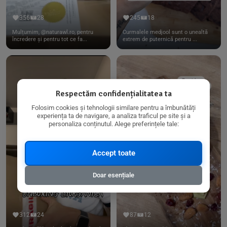
356
28
245
18
Mulțumim, @naturawl.ro, pentru
Curmalele medjool sunt o unealtă
încredere și pentru tot ce fa...
extrem de puternică pentru ...
Respectăm confidențialitatea ta
Folosim cookies și tehnologii similare pentru a îmbunătăți
experiența ta de navigare, a analiza traficul pe site și a
personaliza conținutul. Alege preferințele tale:
Accept toate
Doar esențiale
312
24
87
12