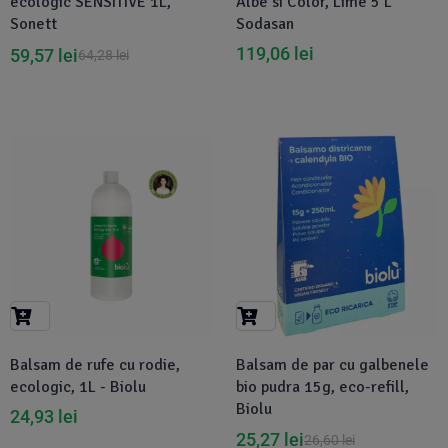
ecologic SENSITIVE 1L,
Albe si Color, Lime 5 L
Sonett
Sodasan
119,06
lei
59,57
lei
64,28
lei
-5%
Balsam de rufe cu rodie,
Balsam de par cu galbenele
ecologic, 1L - Biolu
bio pudra 15g, eco-refill,
Biolu
24,93
lei
25,27
lei
26,60
lei