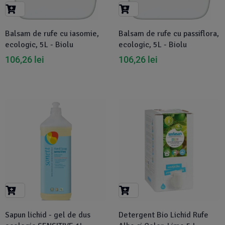
Suplimente Vegetale
(45)
›
👶 Îngrijire Bebe & Copii
Măsline
(14)
(2)
Balsam de rufe cu iasomie,
Balsam de rufe cu passiflora,
Vitamine & Minerale
(30)
ecologic, 5L - Biolu
ecologic, 5L - Biolu
Oțet & Fermentație
›
🧴 Îngrijire Personală
(36)
(411)
106,26
lei
106,26
lei
Super Alimente
›
🐕 Animale de Companie
(5)
(6)
›
🏠 Casa & Lifestyle
(340)
-7%
Sapun lichid - gel de dus
Detergent Bio Lichid Rufe