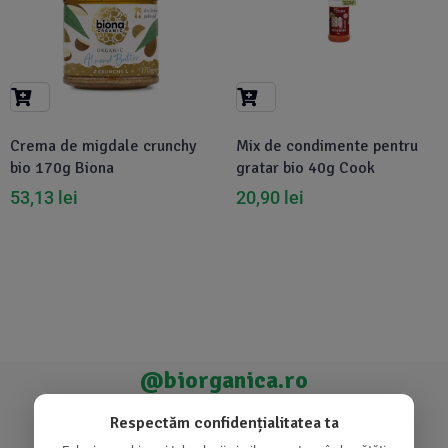
Crema de migdale crunchy
Mix de condimente pentru
bio 170g Biona
gratar bio 40g Cook
53,13
lei
20,90
lei
@biorganica.ro
Produse de încredere recomandate de comunitatea noastră
Respectăm confidențialitatea ta