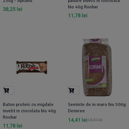
230g - Apiland
padure invelit in ciocolata
bio 40g Roobar
38,25
lei
11,78
lei
-22%
Baton proteic cu migdale
Seminte de in maro bio 500g
invelit in ciocolata bio 40g
Dennree
Roobar
14,41
lei
18,50
lei
11,78
lei