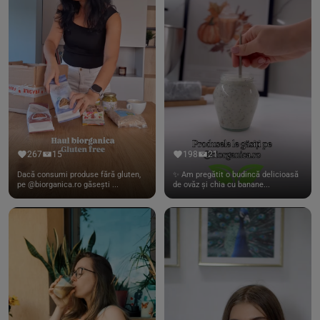
267
15
198
21
Dacă consumi produse fără gluten,
✨ Am pregătit o budincă delicioasă
pe @biorganica.ro găsești ...
de ovăz și chia cu banane...