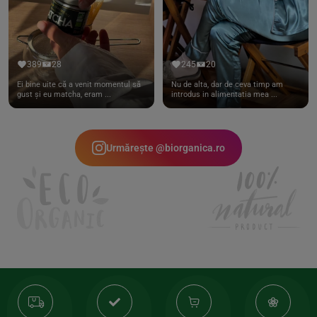
389
28
245
20
Ei bine uite că a venit momentul să
Nu de alta, dar de ceva timp am
gust și eu matcha, eram ...
introdus in alimentatia mea ...
Urmărește @biorganica.ro
Transport
Produse
-35%
10
gratuit
de
la
Or