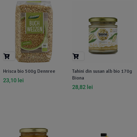
Hrisca bio 500g Dennree
Tahini din susan alb bio 170g
Biona
23,10
lei
28,82
lei