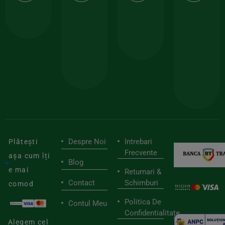
calitate
prima
valoarea
Cert
comanda
minima
și
Lucrăm
150lei
ate
doar
Foloseste
sele
cu
codul
pen
cei
BIOSTART
stilu
mai
tău
buni
de
furnizori
viaț
săn
Despre Noi
Intrebari
Plătești
Frecvente
așa cum îți
Blog
e mai
Returnari &
Contact
Schimburi
comod
Politica De
Contul Meu
Confidentialitate
Alegem cel