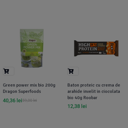
-32%
Green power mix bio 200g
Baton proteic cu crema de
Dragon Superfoods
arahide invelit in ciocolata
bio 40g Roobar
40,36
lei
59,00
lei
12,38
lei