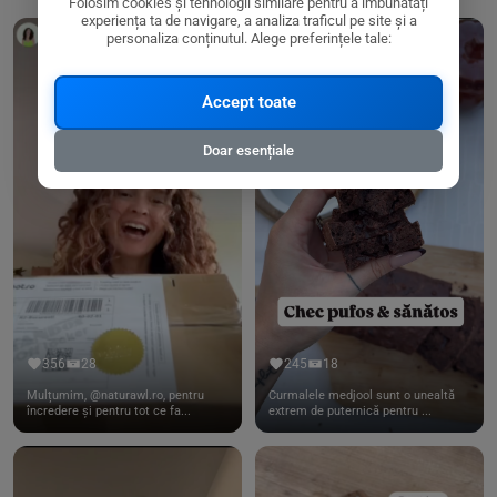
Folosim cookies și tehnologii similare pentru a îmbunătăți
experiența ta de navigare, a analiza traficul pe site și a
personaliza conținutul. Alege preferințele tale:
Accept toate
Doar esențiale
356
28
245
18
Mulțumim, @naturawl.ro, pentru
Curmalele medjool sunt o unealtă
încredere și pentru tot ce fa...
extrem de puternică pentru ...