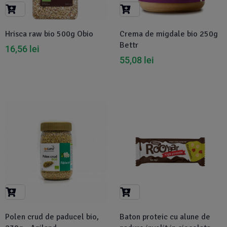
Suplimente Vegetale
(45)
›
👶 Îngrijire Bebe & Copii
Măsline
(14)
(2)
Hrisca raw bio 500g Obio
Crema de migdale bio 250g
Vitamine & Minerale
(30)
Bettr
16,56
lei
Oțet & Fermentație
›
🧴 Îngrijire Personală
(36)
(411)
55,08
lei
Super Alimente
›
🐕 Animale de Companie
(5)
(6)
›
🏠 Casa & Lifestyle
(340)
Polen crud de paducel bio,
Baton proteic cu alune de