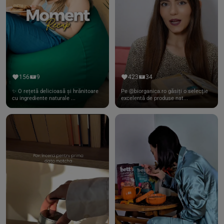
156
9
423
34
✨ O rețetă delicioasă și hrănitoare
Pe @biorganica.ro găsiți o selecție
cu ingrediente naturale ...
excelentă de produse nat...