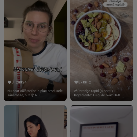
312
24
87
12
Nu doar călătorilor le plac produsele
🥣Porridge rapid (4 portii)
sănătoase, nu? 🥹 Nu ...
Ingrediente: Fulgi de ovaz -160...