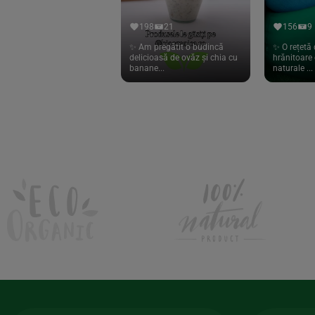
Hari Tea
(9)
198
21
156
9
Higher Living
(10)
✨ Am pregătit o budincă
✨ O rețetă 
delicioasă de ovăz și chia cu
hrănitoare 
Hoyer
(20)
banane...
naturale ...
If You Care
(27)
Isha
(56)
Kanne Brottrunk
(1)
Kluuk
(6)
Kombucha Life
(8)
Kookie Cat
(13)
Kulau
(4)
Lexen
(1)
Lifefood
(39)
Lima
(69)