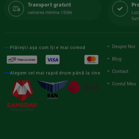
Transport gratuit
Pr
Lipolife
(13)
valoarea minima 150lei
Luc
Lotao
furn
(13)
Mamuko
(24)
Marchesato
(19)
Despre Noi
Plătești așa cum îți e mai comod
Me Luna
(4)
Blog
Medihemp
(16)
Contact
Meybona
Alegem cel mai rapid drum până la tine
(17)
Mix Brands
Contul Meu
(5)
Morel et Le Chantoux
(22)
Mr.Soda
(7)
My.Yo
(3)
Nat-ali
(71)
Naturgold
(2)