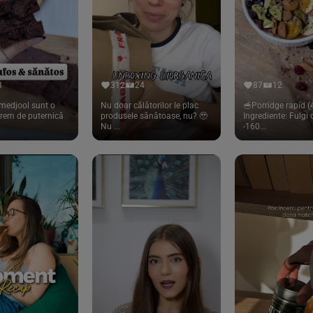
8
312
24
87
12
medjool sunt o
Nu doar călătorilor le plac
🥣Porridge rapid (4
trem de puternică
produsele sănătoase, nu? 🥹
Ingrediente: Fulgi
Nu ...
-160...