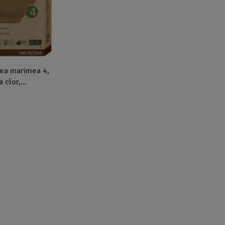
fea marimea 4,
a clor,
, 100buc, If You