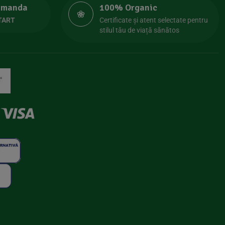
comanda
100% Organic
TART
Certificate și atent selectate pentru
stilul tău de viață sănătos
×
Transport gratuit la prima comandă
🚚 Transport Gratuit
Abonează-te pentru transport gratuit + noutăți
despre produsele bio.
Mă Abonez