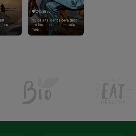
245
20
nit
Nu de alta, dar de ceva timp
și eu
am introdus in alimentatia
mea ...