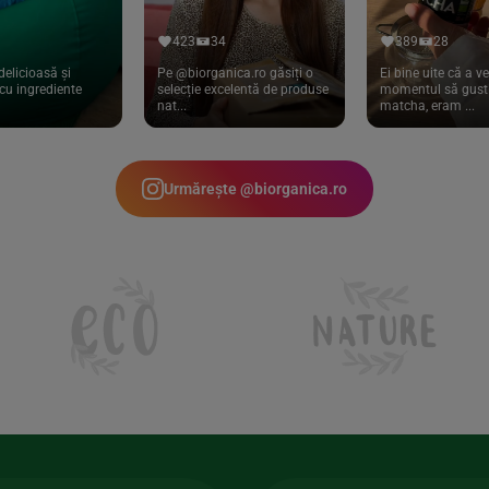
423
34
389
28
delicioasă și
Pe @biorganica.ro găsiți o
Ei bine uite că a ve
cu ingrediente
selecție excelentă de produse
momentul să gust 
nat...
matcha, eram ...
Urmărește @biorganica.ro