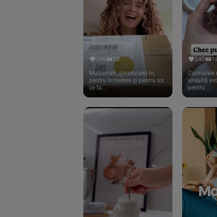
Cook
(83)
Davert
(15)
Dennree
(77)
Dr. Goerg
(19)
356
28
245
1
Dr.Soda
(13)
Mulțumim, @naturawl.ro,
Curmalele 
pentru încredere și pentru tot
unealtă ex
ce fa...
pentru ...
Dragon Superfoods
(75)
ECOS
(13)
Eliah Sahil
(41)
Florasca
(1)
Frudada
(4)
Germline
(37)
Green Bliss
(23)
GreenOrganics
(17)