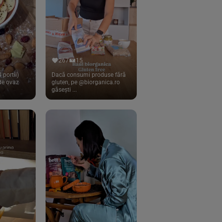
267
15
 portii)
Dacă consumi produse fără
 de ovaz
gluten, pe @biorganica.ro
găsești ...