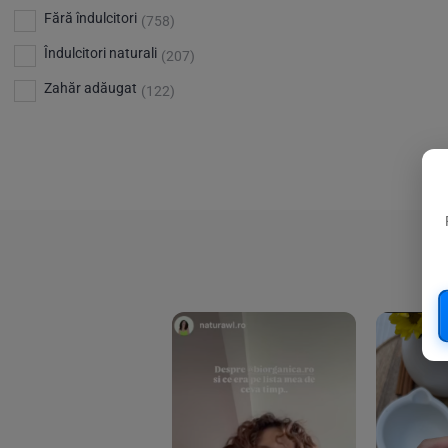
Bio Planete
(13)
Vitamina D
Fără îndulcitori
(5)
(758)
Bio Today
(21)
Îndulcitori naturali
(207)
Bioca
(4)
Zahăr adăugat
(122)
Bioenergie
(6)
Biolu
(59)
RESETEAZA FILTRELE
Biona
(201)
Biopuro
(25)
Biorganik
(8)
Birkengold
(34)
Bonsan
(1)
Chicza
(4)
Clarification
(5)
Cloud Nine Factory
(5)