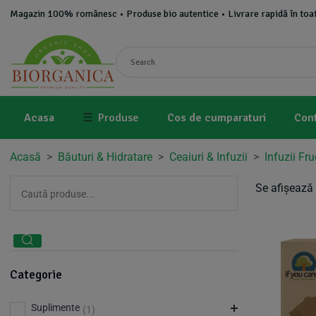
Magazin 100% românesc • Produse bio autentice • Livrare rapidă în toat
Acasa
☰
Produse
Cos de cumparaturi
Con
Acasă
>
Băuturi & Hidratare
>
Ceaiuri & Infuzii
>
Infuzii Fru
Se afișează 
Categorie
Suplimente
(1)