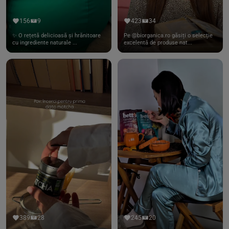
156
9
423
34
✨ O rețetă delicioasă și hrănitoare
Pe @biorganica.ro găsiți o selecție
cu ingrediente naturale ...
excelentă de produse nat...
389
28
245
20