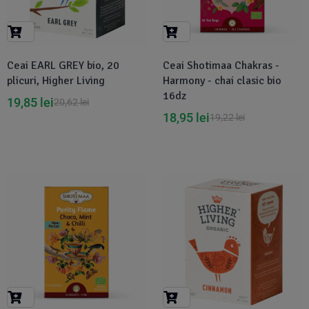
Suplimente Vegetale
(45)
›
👶 Îngrijire Bebe & Copii
Măsline
(14)
(2)
Vitamine & Minerale
(30)
Ceai EARL GREY bio, 20
Ceai Shotimaa Chakras -
Oțet & Fermentație
›
🧴 Îngrijire Personală
(36)
(411)
plicuri, Higher Living
Harmony - chai clasic bio
16dz
19,85
lei
20,62
lei
Super Alimente
›
🐕 Animale de Companie
(5)
(6)
18,95
lei
19,22
lei
›
🏠 Casa & Lifestyle
(340)
-1%
-4%