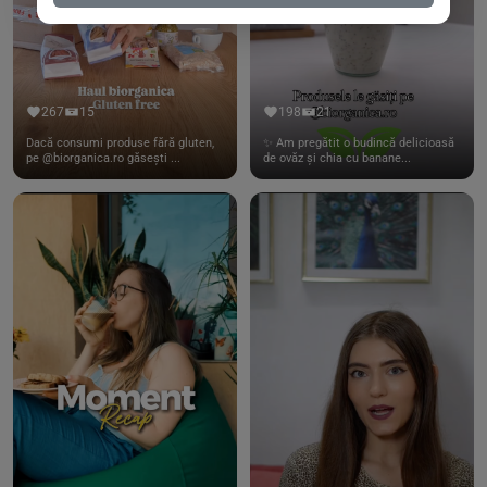
267
15
198
21
Dacă consumi produse fără gluten,
✨ Am pregătit o budincă delicioasă
pe @biorganica.ro găsești ...
de ovăz și chia cu banane...