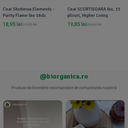
Ceai Shotimaa Elements -
Ceai SCORTISOARA bio, 15
Purity Flame bio 16dz
plicuri, Higher Living
18,95
lei
19,85
lei
19,22
lei
20,62
lei
@biorganica.ro
Produse de încredere recomandate de comunitatea noastră