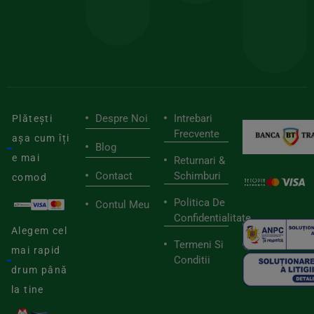
mai
tău
buni
de
furnizori
viaț
săn
Despre Noi
Intrebari
Plătești
Frecvente
așa cum îți
Blog
e mai
Returnari &
Contact
Schimburi
comod
Politica De
Contul Meu
Confidentialitate
Alegem cel
Termeni Si
mai rapid
Conditii
drum până
la tine