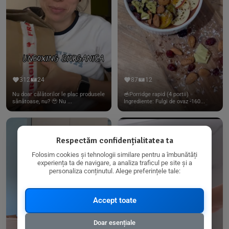
312
24
87
12
Nu doar călătorilor le plac produsele
🥣Porridge rapid (4 portii)
sănătoase, nu? 🥹 Nu ...
Ingrediente: Fulgi de ovaz -160...
Respectăm confidențialitatea ta
Folosim cookies și tehnologii similare pentru a îmbunătăți
experiența ta de navigare, a analiza traficul pe site și a
personaliza conținutul. Alege preferințele tale:
Accept toate
Doar esențiale