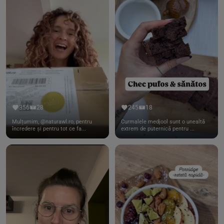
356
28
245
18
Mulțumim, @naturawl.ro, pentru
Curmalele medjool sunt o unealtă
încredere și pentru tot ce fa...
extrem de puternică pentru ...