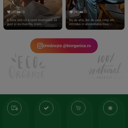
389
28
245
20
Ei bine uite că a venit momentul să
Nu de alta, dar de ceva timp am
gust și eu matcha, eram ...
introdus in alimentatia mea ...
Urmărește @biorganica.ro
Transport
Produse
-35%
10
gratuit
de
la
Or
calitate
prima
valoarea
Cert
comanda
minima
și
Lucrăm