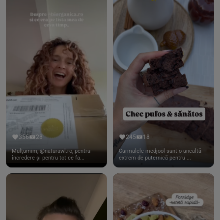
356
28
245
18
Mulțumim, @naturawl.ro, pentru
Curmalele medjool sunt o unealtă
încredere și pentru tot ce fa...
extrem de puternică pentru ...