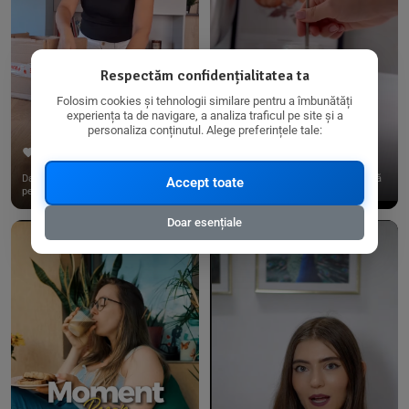
Respectăm confidențialitatea ta
Folosim cookies și tehnologii similare pentru a îmbunătăți
experiența ta de navigare, a analiza traficul pe site și a
personaliza conținutul. Alege preferințele tale:
267
15
198
21
Dacă consumi produse fără gluten,
✨ Am pregătit o budincă delicioasă
Accept toate
pe @biorganica.ro găsești ...
de ovăz și chia cu banane...
Doar esențiale