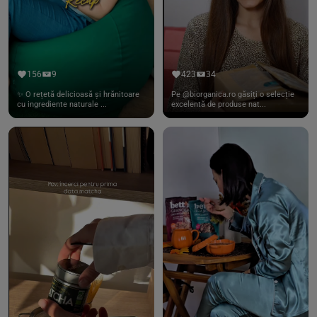
156
9
423
34
✨ O rețetă delicioasă și hrănitoare
Pe @biorganica.ro găsiți o selecție
cu ingrediente naturale ...
excelentă de produse nat...