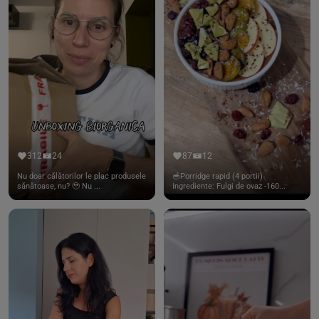
312
24
87
12
Nu doar călătorilor le plac produsele
🥣Porridge rapid (4 portii)
sănătoase, nu? 🥹 Nu ...
Ingrediente: Fulgi de ovaz -160...