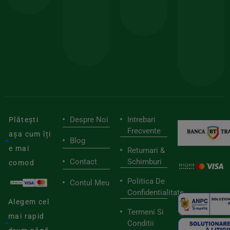
150lei
ate
doar
Foloseste
sele
cu
codul
pen
cei
BIOSTART
stilu
mai
tău
buni
de
furnizori
viaț
săn
Despre Noi
Intrebari
Plătești
Frecvente
așa cum îți
Blog
e mai
Returnari &
Contact
Schimburi
comod
Politica De
Contul Meu
Confidentialitate
Alegem cel
Termeni Si
mai rapid
Conditii