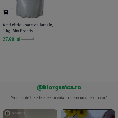
Suplimente Vegetale
(45)
›
👶 Îngrijire Bebe & Copii
Măsline
(14)
(2)
Vitamine & Minerale
(30)
Acid citric - sare de lamaie,
Oțet & Fermentație
›
🧴 Îngrijire Personală
(36)
(411)
1 kg, Mix Brands
27,98
lei
30,12
lei
Super Alimente
›
🐕 Animale de Companie
(5)
(6)
›
🏠 Casa & Lifestyle
(340)
@biorganica.ro
Produse de încredere recomandate de comunitatea noastră