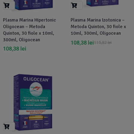
Suplimente Vegetale
(45)
›
👶 Îngrijire Bebe & Copii
Măsline
(14)
(2)
Plasma Marina Hipertonic
Plasma Marina Izotonica –
Vitamine & Minerale
(30)
Oligocean – Metoda
Metoda Quinton, 30 fiole x
Oțet & Fermentație
›
🧴 Îngrijire Personală
(36)
(411)
Quinton, 30 fiole x 10ml,
10ml, 300ml, Oligocean
300ml, Oligocean
108,38
lei
115,82
lei
108,38
Super Alimente
lei
›
🐕 Animale de Companie
(5)
(6)
›
🏠 Casa & Lifestyle
(340)
-6%