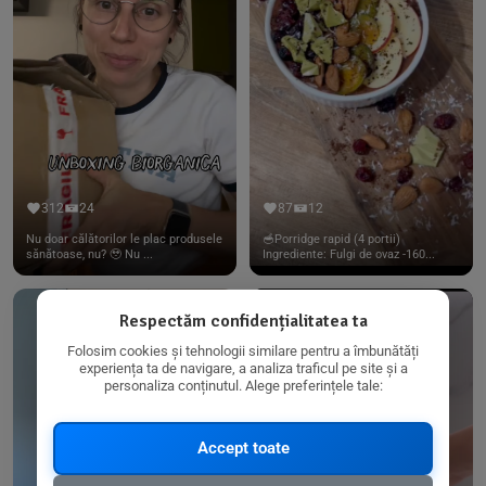
312
24
87
12
Nu doar călătorilor le plac produsele
🥣Porridge rapid (4 portii)
sănătoase, nu? 🥹 Nu ...
Ingrediente: Fulgi de ovaz -160...
Respectăm confidențialitatea ta
Folosim cookies și tehnologii similare pentru a îmbunătăți
experiența ta de navigare, a analiza traficul pe site și a
personaliza conținutul. Alege preferințele tale:
Accept toate