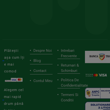
pen
cei
BIOSTART
stilu
mai
tău
buni
de
furnizori
viaț
săn
Despre Noi
Intrebari
Plătești
Frecvente
așa cum îți
Blog
e mai
Returnari &
Contact
Schimburi
comod
Politica De
Contul Meu
Confidentialitate
Alegem cel
Termeni Si
mai rapid
Conditii
drum până