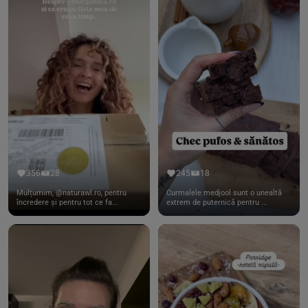
356
28
245
18
Mulțumim, @naturawl.ro, pentru
Curmalele medjool sunt o unealtă
încredere și pentru tot ce fa...
extrem de puternică pentru ...