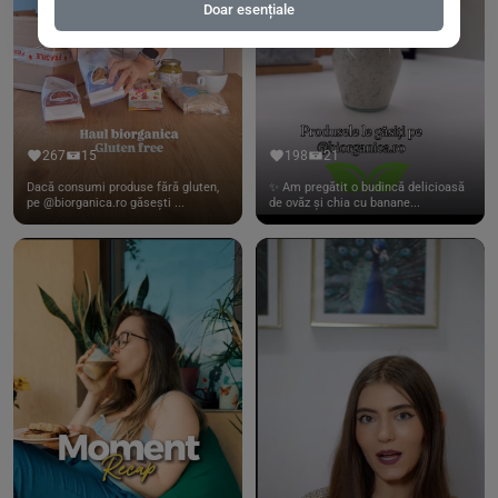
Doar esențiale
267
15
198
21
Dacă consumi produse fără gluten,
✨ Am pregătit o budincă delicioasă
pe @biorganica.ro găsești ...
de ovăz și chia cu banane...