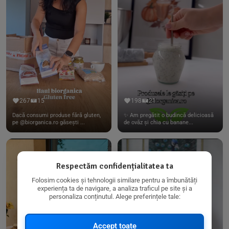
267
15
198
21
Dacă consumi produse fără gluten,
✨ Am pregătit o budincă delicioasă
pe @biorganica.ro găsești ...
de ovăz și chia cu banane...
Respectăm confidențialitatea ta
Folosim cookies și tehnologii similare pentru a îmbunătăți
experiența ta de navigare, a analiza traficul pe site și a
personaliza conținutul. Alege preferințele tale:
Accept toate