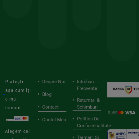
comanda
minima
și
Lucrăm
150lei
ate
doar
Foloseste
sele
cu
codul
pen
cei
BIOSTART
stilu
mai
tău
buni
de
furnizori
viaț
săn
Despre Noi
Intrebari
Plătești
Frecvente
așa cum îți
Blog
e mai
Returnari &
Contact
Schimburi
comod
Politica De
Contul Meu
Confidentialitate
Alegem cel
Termeni Si