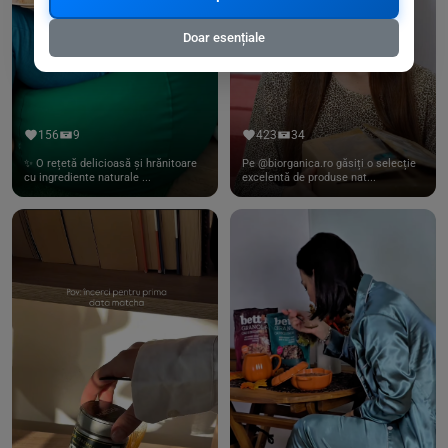
Doar esențiale
156
9
423
34
✨ O rețetă delicioasă și hrănitoare
Pe @biorganica.ro găsiți o selecție
cu ingrediente naturale ...
excelentă de produse nat...