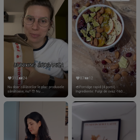
312
24
87
12
Nu doar călătorilor le plac produsele
🥣Porridge rapid (4 portii)
sănătoase, nu? 🥹 Nu ...
Ingrediente: Fulgi de ovaz -160...