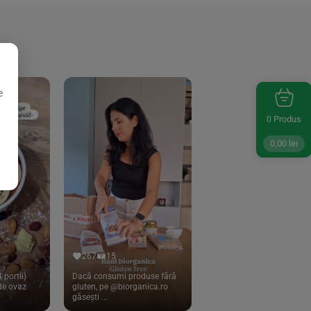
e
Produs
0
0,00
lei
267
15
 portii)
Dacă consumi produse fără
 de ovaz
gluten, pe @biorganica.ro
găsești ...