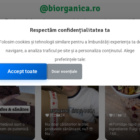
@biorganica.ro
Produse de încredere recomandate de comunitatea noastră
Respectăm confidențialitatea ta
Folosim cookies și tehnologii similare pentru a îmbunătăți experiența ta d
navigare, a analiza traficul pe site și a personaliza conținutul. Alege
preferințele tale:
Accept toate
Doar esențiale
8
312
24
87
12
medjool sunt o
Nu doar călătorilor le plac
🥣Porridge rapid (4
trem de puternică
produsele sănătoase, nu? 🥹
Ingrediente: Fulgi
Nu ...
-160...