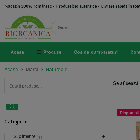
Magazin 100% românesc • Produse bio autentice • Livrare rapidă în toat
Acasa
☰
Produse
Cos de cumparaturi
Con
Acasă
>
Mărci
>
Naturgold
Se afișează 
Disponibil 
Categorie
Suplimente
(1)