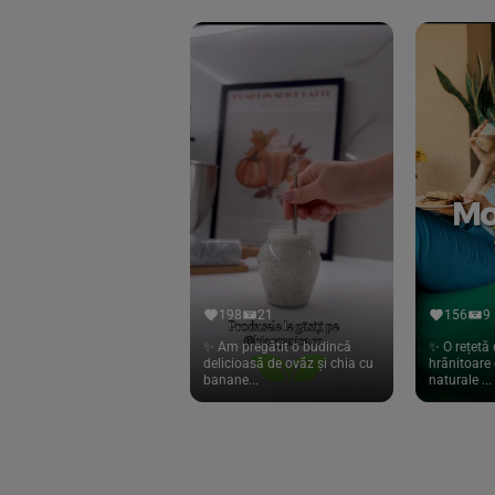
198
21
156
9
✨ Am pregătit o budincă
✨ O rețetă 
delicioasă de ovăz și chia cu
hrănitoare 
banane...
naturale ...