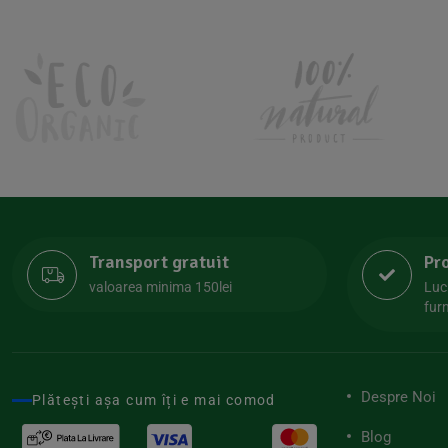
Transport gratuit
Pr
valoarea minima 150lei
Luc
furn
Despre Noi
Plătești așa cum îți e mai comod
Blog