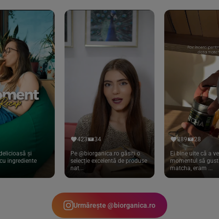
423
34
389
28
delicioasă și
Pe @biorganica.ro găsiți o
Ei bine uite că a ve
cu ingrediente
selecție excelentă de produse
momentul să gust 
nat...
matcha, eram ...
Urmărește @biorganica.ro