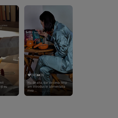
245
20
nit
Nu de alta, dar de ceva timp
și eu
am introdus in alimentatia
mea ...