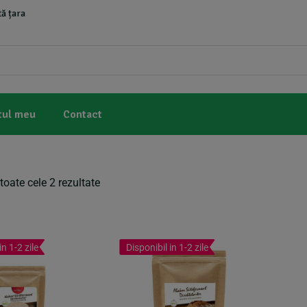
ă țara
tul meu
Contact
toate cele 2 rezultate
in 1-2 zile
Disponibil in 1-2 zile