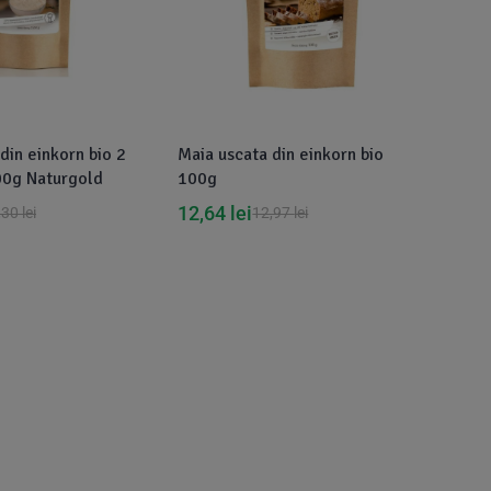
din einkorn bio 2
Maia uscata din einkorn bio
00g Naturgold
100g
12,64
lei
,30
lei
12,97
lei