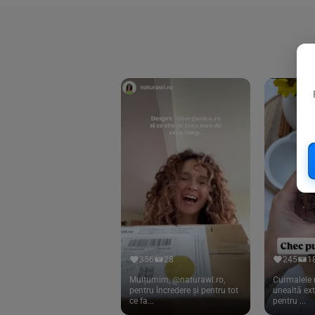
Vitamina D
(5)
356
28
245
1
Mulțumim, @naturawl.ro,
Curmalele 
pentru încredere și pentru tot
unealtă ex
ce fa...
pentru ...