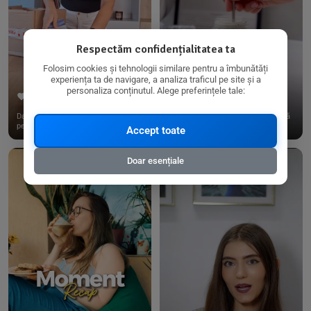
Respectăm confidențialitatea ta
Folosim cookies și tehnologii similare pentru a îmbunătăți
experiența ta de navigare, a analiza traficul pe site și a
personaliza conținutul. Alege preferințele tale:
267
15
198
21
Dacă consumi produse fără gluten,
✨ Am pregătit o budincă delicioasă
pe @biorganica.ro găsești ...
de ovăz și chia cu banane...
Accept toate
Doar esențiale