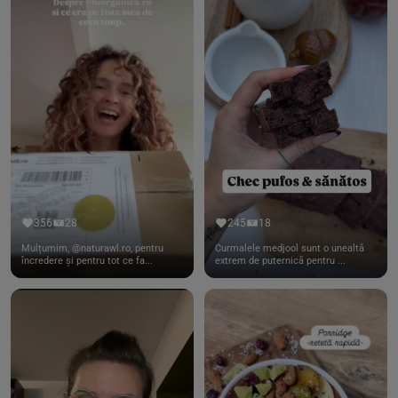
356
28
245
18
Mulțumim, @naturawl.ro, pentru
Curmalele medjool sunt o unealtă
încredere și pentru tot ce fa...
extrem de puternică pentru ...