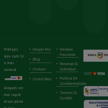
pen
cei
BIOSTART
stilu
mai
tău
buni
de
furnizori
viaț
săn
Despre Noi
Intrebari
Plătești
Frecvente
așa cum îți
Blog
e mai
Returnari &
Contact
Schimburi
comod
Politica De
Contul Meu
Confidentialitate
Alegem cel
Termeni Si
mai rapid
Conditii
drum până