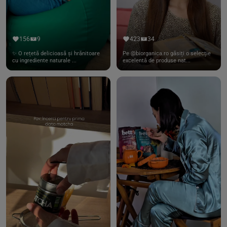
156
9
423
34
✨ O rețetă delicioasă și hrănitoare
Pe @biorganica.ro găsiți o selecție
cu ingrediente naturale ...
excelentă de produse nat...