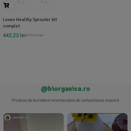
Suplimente Vegetale
(45)
›
👶 Îngrijire Bebe & Copii
Măsline
(14)
(2)
Lexen Healthy Sprouter kit
Vitamine & Minerale
(30)
complet
Oțet & Fermentație
›
🧴 Îngrijire Personală
(36)
(411)
442,23
lei
479,11
lei
Super Alimente
›
🐕 Animale de Companie
(5)
(6)
›
🏠 Casa & Lifestyle
(340)
@biorganica.ro
Produse de încredere recomandate de comunitatea noastră