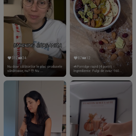
312
24
87
12
Nu doar călătorilor le plac produsele
🥣Porridge rapid (4 portii)
sănătoase, nu? 🥹 Nu ...
Ingrediente: Fulgi de ovaz -160...