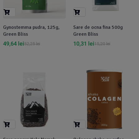
Gynostemma pudra, 125g,
Sare de ocna fina 500g
Green Bliss
Green Bliss
49,64
lei
10,31
lei
52,25
lei
15,20
lei
-32%
-9%