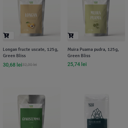
Longan fructe uscate, 125g,
Muira Puama pudra, 125g,
Green Bliss
Green Bliss
25,74
lei
30,68
lei
32,30
lei
-5%
-32%