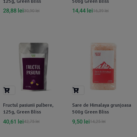
125g, Green Bliss
500g Green Bliss
28,88
lei
14,44
lei
30,90
lei
16,39
lei
-5%
-33%
Fructul pasiunii pulbere,
Sare de Himalaya grunjoasa
125g, Green Bliss
500g Green Bliss
40,61
lei
9,50
lei
42,75
lei
14,25
lei