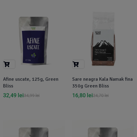
-7%
-32%
Afine uscate, 125g, Green
Sare neagra Kala Namak fina
Bliss
350g Green Bliss
32,49
lei
16,80
lei
34,99
lei
24,70
lei
-5%