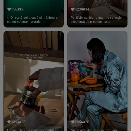
156
9
423
34
✨ O rețetă delicioasă și hrănitoare
Pe @biorganica.ro găsiți o selecție
cu ingrediente naturale ...
excelentă de produse nat...
389
28
245
20
Ei bine uite că a venit momentul să
Nu de alta, dar de ceva timp am