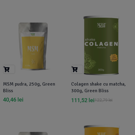
-9%
MSM pudra, 250g, Green
Colagen shake cu matcha,
Bliss
300g, Green Bliss
40,46
lei
111,52
lei
122,79
lei
-5%
Disponibil in 1-2 zile