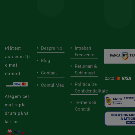
tău
buni
de
furnizori
viaț
săn
Despre Noi
Intrebari
Plătești
Frecvente
așa cum îți
Blog
e mai
Returnari &
Contact
Schimburi
comod
Politica De
Contul Meu
Confidentialitate
Alegem cel
Termeni Si
mai rapid
Conditii
drum până
la tine