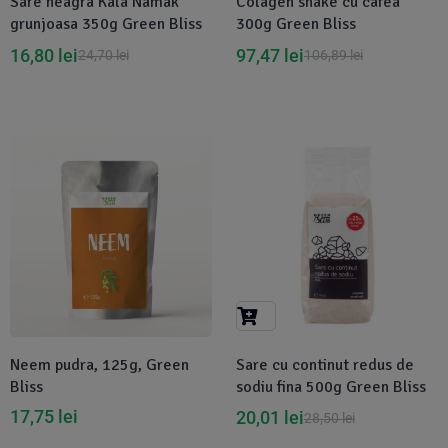
Sare neagra Kala Namak
Colagen shake cu cafea
grunjoasa 350g Green Bliss
300g Green Bliss
16,80
lei
97,47
lei
24,70
lei
106,89
lei
Disponibil in 1-2 zile
-30%
Neem pudra, 125g, Green
Sare cu continut redus de
Bliss
sodiu fina 500g Green Bliss
17,75
lei
20,01
lei
28,50
lei