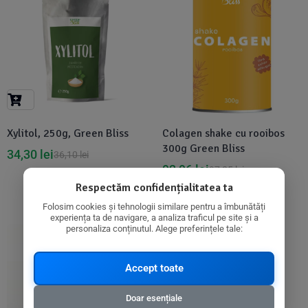
Xylitol, 250g, Green Bliss
Colagen shake cu rooibos
300g Green Bliss
34,30
lei
36,10
lei
92,96
lei
97,85
lei
Respectăm confidențialitatea ta
Folosim cookies și tehnologii similare pentru a îmbunătăți
experiența ta de navigare, a analiza traficul pe site și a
personaliza conținutul. Alege preferințele tale:
-33%
Accept toate
Doar esențiale