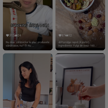
312
24
87
12
Nu doar călătorilor le plac produsele
🥣Porridge rapid (4 portii)
sănătoase, nu? 🥹 Nu ...
Ingrediente: Fulgi de ovaz -160...