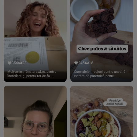
356
28
245
18
Mulțumim, @naturawl.ro, pentru
Curmalele medjool sunt o unealtă
încredere și pentru tot ce fa...
extrem de puternică pentru ...