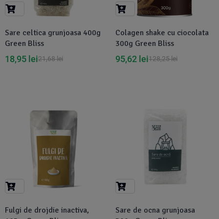
Suplimente Vegetale
(45)
›
👶 Îngrijire Bebe & Copii
Măsline
(14)
(2)
Sare celtica grunjoasa 400g
Colagen shake cu ciocolata
Vitamine & Minerale
(30)
Green Bliss
300g Green Bliss
Oțet & Fermentație
›
🧴 Îngrijire Personală
(36)
(411)
18,95
lei
95,62
lei
21,68
lei
128,25
lei
Super Alimente
›
🐕 Animale de Companie
(5)
(6)
›
🏠 Casa & Lifestyle
(340)
-7%
-12%
Fulgi de drojdie inactiva,
Sare de ocna grunjoasa