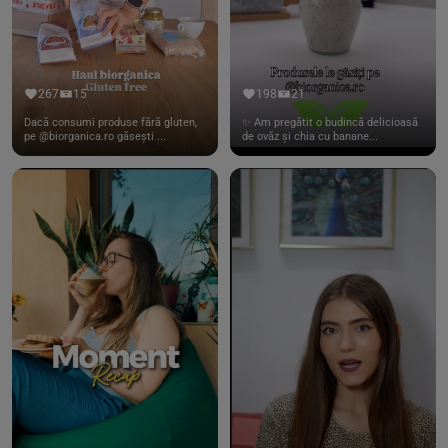
267
15
198
21
Dacă consumi produse fără gluten,
✨ Am pregătit o budincă delicioasă
pe @biorganica.ro găsești ...
de ovăz și chia cu banane...