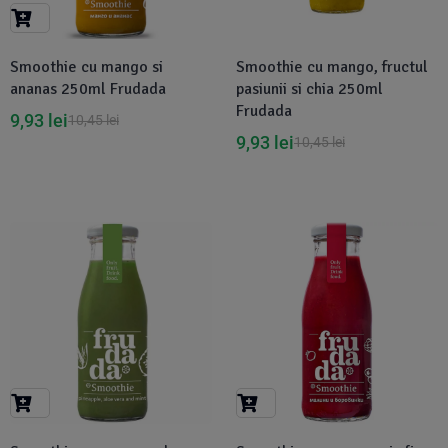
Suplimente Vegetale
(45)
›
👶 Îngrijire Bebe & Copii
Măsline
(14)
(2)
Smoothie cu mango si
Smoothie cu mango, fructul
Vitamine & Minerale
(30)
ananas 250ml Frudada
pasiunii si chia 250ml
Oțet & Fermentație
›
🧴 Îngrijire Personală
(36)
(411)
Frudada
9,93
lei
10,45
lei
9,93
lei
10,45
lei
Super Alimente
›
🐕 Animale de Companie
(5)
(6)
›
🏠 Casa & Lifestyle
(340)
-5%