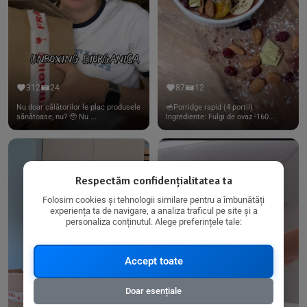
312
24
87
12
Nu doar călătorilor le plac produsele
🥣Porridge rapid (4 portii)
sănătoase, nu? 🥹 Nu ...
Ingrediente: Fulgi de ovaz -160...
Respectăm confidențialitatea ta
Folosim cookies și tehnologii similare pentru a îmbunătăți
experiența ta de navigare, a analiza traficul pe site și a
personaliza conținutul. Alege preferințele tale:
Accept toate
Doar esențiale