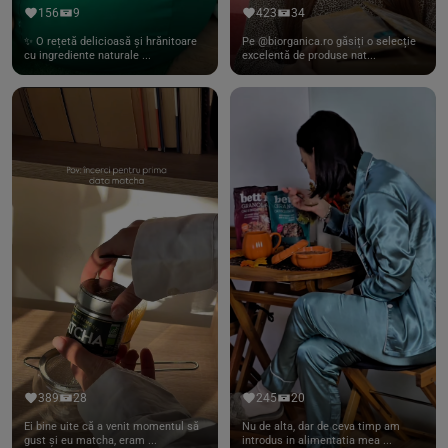
156
9
423
34
✨ O rețetă delicioasă și hrănitoare
Pe @biorganica.ro găsiți o selecție
cu ingrediente naturale ...
excelentă de produse nat...
389
28
245
20
Ei bine uite că a venit momentul să
Nu de alta, dar de ceva timp am
gust și eu matcha, eram ...
introdus in alimentatia mea ...