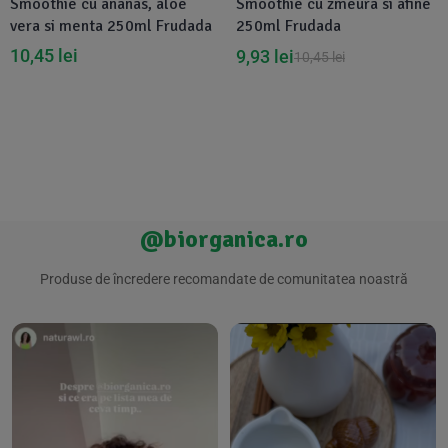
Smoothie cu ananas, aloe
Smoothie cu zmeura si afine
vera si menta 250ml Frudada
250ml Frudada
10,45
lei
9,93
lei
10,45
lei
@biorganica.ro
Produse de încredere recomandate de comunitatea noastră