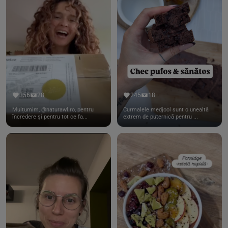
356
28
245
18
Mulțumim, @naturawl.ro, pentru
Curmalele medjool sunt o unealtă
încredere și pentru tot ce fa...
extrem de puternică pentru ...