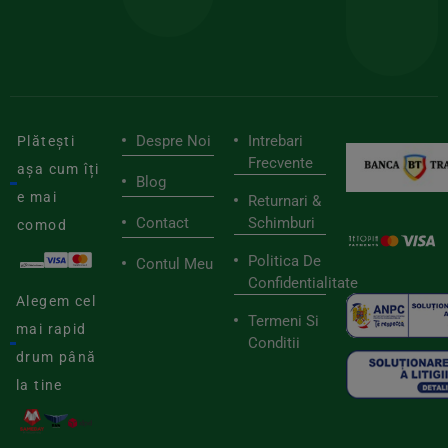
de
furnizori
viaț
săn
Despre Noi
Intrebari
Plătești
Frecvente
așa cum îți
Blog
e mai
Returnari &
Contact
Schimburi
comod
Politica De
Contul Meu
Confidentialitate
Alegem cel
Termeni Si
mai rapid
Conditii
drum până
la tine