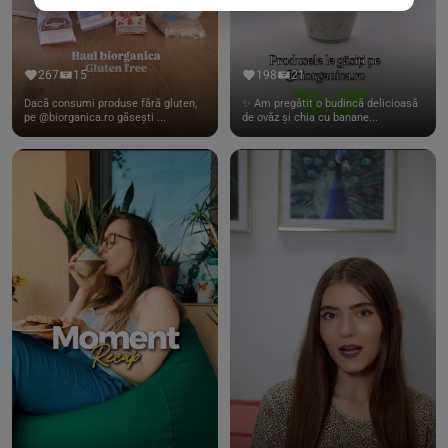
267
15
198
21
Dacă consumi produse fără gluten,
✨ Am pregătit o budincă delicioasă
pe @biorganica.ro găsești ...
de ovăz și chia cu banane...