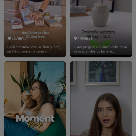
267
15
198
21
Dacă consumi produse fără gluten,
✨ Am pregătit o budincă delicioasă
pe @biorganica.ro găsești ...
de ovăz și chia cu banane...