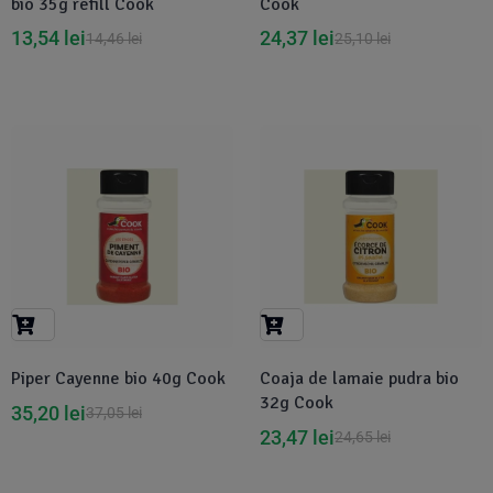
bio 35g refill Cook
Cook
13,54
lei
24,37
lei
14,46
lei
25,10
lei
-5%
-5%
Piper Cayenne bio 40g Cook
Coaja de lamaie pudra bio
32g Cook
35,20
lei
37,05
lei
23,47
lei
24,65
lei