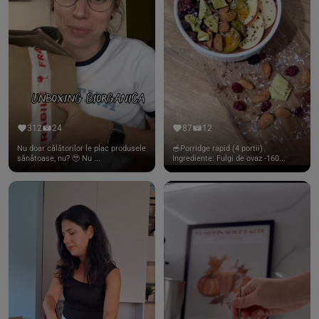
312
24
87
12
Nu doar călătorilor le plac produsele
🥣Porridge rapid (4 portii)
sănătoase, nu? 🥹 Nu ...
Ingrediente: Fulgi de ovaz -160...