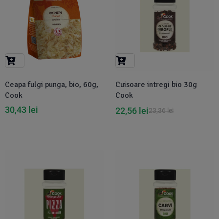
Ceapa fulgi punga, bio, 60g,
Cuisoare intregi bio 30g
Cook
Cook
30,43
lei
22,56
lei
23,36
lei
-4%
-4%