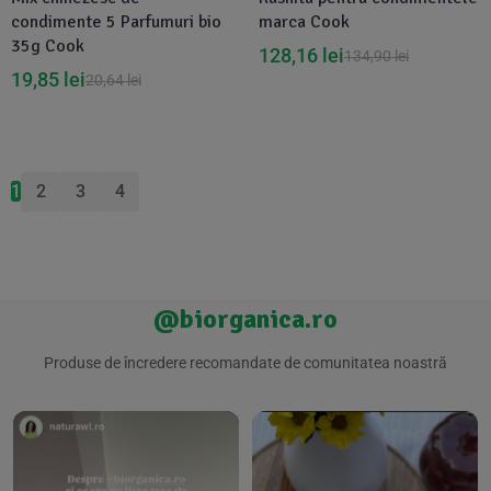
condimente 5 Parfumuri bio
marca Cook
35g Cook
128,16
lei
134,90
lei
19,85
lei
20,64
lei
1
2
3
4
@biorganica.ro
Produse de încredere recomandate de comunitatea noastră