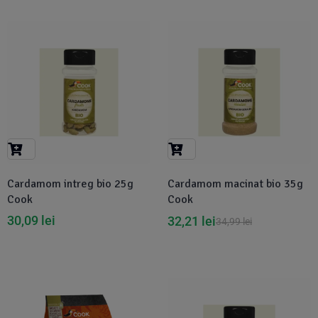
-8%
Cardamom intreg bio 25g
Cardamom macinat bio 35g
Cook
Cook
30,09
lei
32,21
lei
34,99
lei
-3%