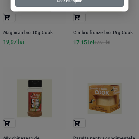
Doar esențiale
Maghiran bio 10g Cook
Cimbru frunze bio 15g Cook
19,97
lei
17,15
lei
17,91
lei
-4%
-5%
Mix chinezesc de
Rasnita pentru condimentele