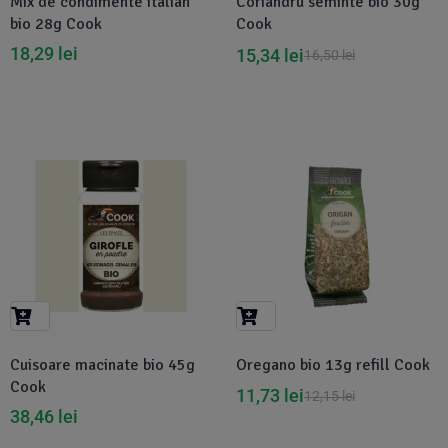
Mix de condimente italian
Coriandru seminte bio 30g
bio 28g Cook
Cook
18,29
lei
15,34
lei
16,50
lei
-3%
Cuisoare macinate bio 45g
Oregano bio 13g refill Cook
Cook
11,73
lei
12,15
lei
38,46
lei