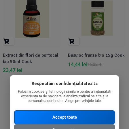
Extract din flori de portocal
Busuioc frunze bio 15g Cook
bio 50ml Cook
14,44
lei
15,22
lei
23,47
lei
Respectăm confidențialitatea ta
Folosim cookies și tehnologii similare pentru a îmbunătăți
experiența ta de navigare, a analiza traficul pe site și a
-4%
personaliza conținutul. Alege preferințele tale:
Accept toate