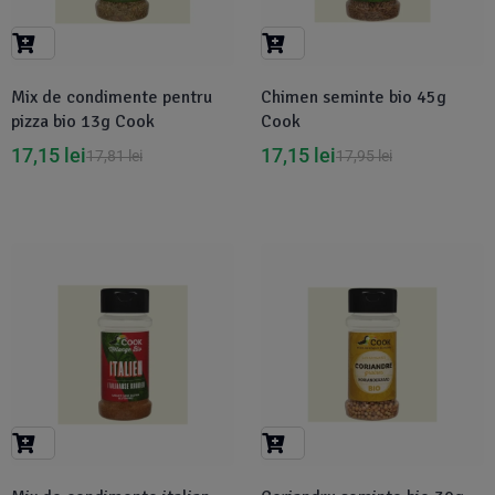
Mix de condimente pentru
Chimen seminte bio 45g
pizza bio 13g Cook
Cook
17,15
lei
17,15
lei
17,81
lei
17,95
lei
-7%