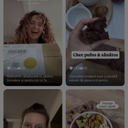
356
28
245
18
Mulțumim, @naturawl.ro, pentru
Curmalele medjool sunt o unealtă
încredere și pentru tot ce fa...
extrem de puternică pentru ...