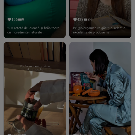
156
9
423
34
✨ O rețetă delicioasă și hrănitoare
Pe @biorganica.ro găsiți o selecție
cu ingrediente naturale ...
excelentă de produse nat...