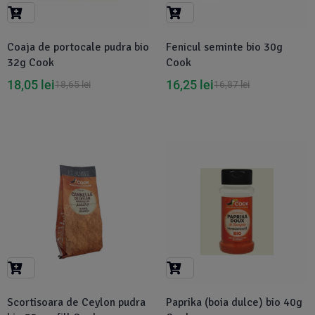
Suplimente Vegetale
(45)
›
👶 Îngrijire Bebe & Copii
Măsline
(14)
(2)
Coaja de portocale pudra bio
Fenicul seminte bio 30g
Vitamine & Minerale
(30)
32g Cook
Cook
Oțet & Fermentație
›
🧴 Îngrijire Personală
(36)
(411)
18,05
lei
16,25
lei
18,65
lei
16,87
lei
Super Alimente
›
🐕 Animale de Companie
(5)
(6)
›
🏠 Casa & Lifestyle
(340)
-6%
-3%
Scortisoara de Ceylon pudra
Paprika (boia dulce) bio 40g