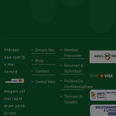
pen
cei
BIOSTART
stilu
mai
tău
buni
de
furnizori
viaț
săn
Despre Noi
Intrebari
Plătești
Frecvente
așa cum îți
Blog
e mai
Returnari &
Contact
Schimburi
comod
Politica De
Contul Meu
Confidentialitate
Alegem cel
Termeni Si
mai rapid
Conditii
drum până
la tine