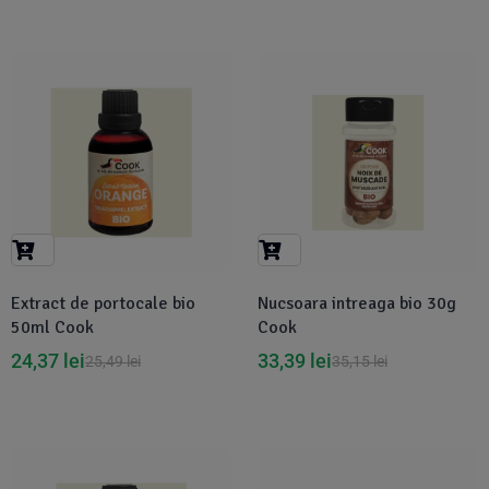
-4%
-5%
Extract de portocale bio
Nucsoara intreaga bio 30g
50ml Cook
Cook
24,37
lei
33,39
lei
25,49
lei
35,15
lei
-5%