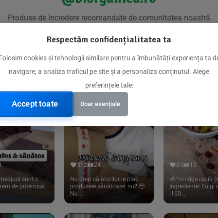
Produse de încredere recomandate de comunitatea noastră
Respectăm confidențialitatea ta
Folosim cookies și tehnologii similare pentru a îmbunătăți experiența ta d
navigare, a analiza traficul pe site și a personaliza conținutul. Alege
preferințele tale:
Accept toate
Doar esențiale
8
312
24
87
12
medjool sunt o
Nu doar călătorilor le plac
🥣Porridge rapid (4
trem de puternică
produsele sănătoase, nu? 🥹
Ingrediente: Fulgi
Nu ...
-160...