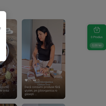
e
Produs
0
0,00
lei
267
15
 portii)
Dacă consumi produse fără
 de ovaz
gluten, pe @biorganica.ro
găsești ...