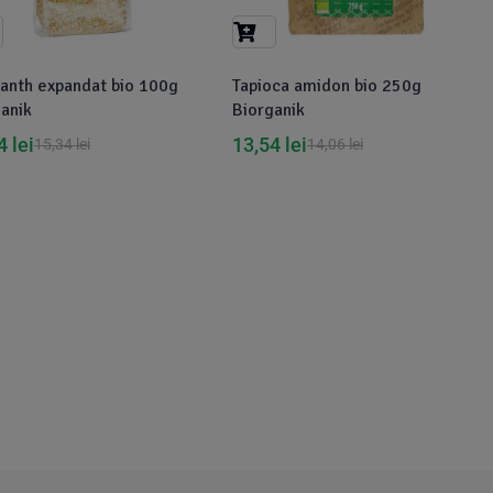
anth expandat bio 100g
Tapioca amidon bio 250g
anik
Biorganik
44
lei
13,54
lei
15,34
lei
14,06
lei