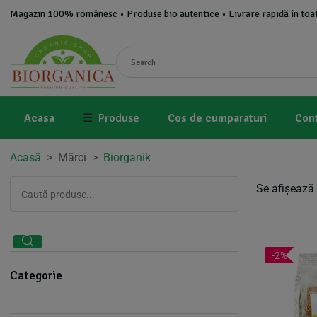
Magazin 100% românesc • Produse bio autentice • Livrare rapidă în toat
Acasa
☰
Produse
Cos de cumparaturi
Con
Acasă
>
Mărci
>
Biorganik
Se afișează 
-2%
Categorie