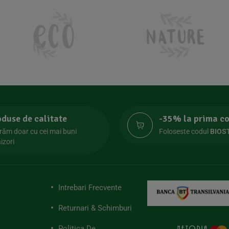
oduse de calitate
-35% la prima 
răm doar cu cei mai buni
Foloseste codul
BIOS
izori
Intrebari Frecvente
Returnari & Schimburi
Politica De