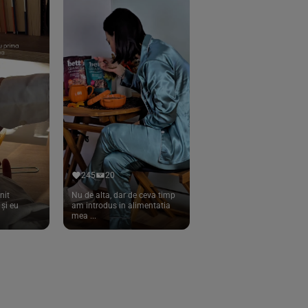
245
20
nit
Nu de alta, dar de ceva timp
și eu
am introdus in alimentatia
mea ...