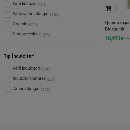
Barkleys
(1)
Fără lactoză
(112)
Benjamissimo
(25)
Fără zahăr adăugat
(155)
Quinoa expa
Bettr
(80)
Organic
(317)
Biorganik
Big Nature
(23)
Produs ecologic
(86)
18,95
lei
19
Bio Dentist - by dr. Daniel Iordachescu
(3)
Bio Nature
(1)
Tip Îndulcitori
Bio Planete
(13)
Fără îndulcitori
(758)
Bio Today
(21)
Îndulcitori naturali
(207)
Bioca
(4)
Zahăr adăugat
(122)
Bioenergie
(6)
Biolu
(59)
RESETEAZA FILTRELE
Biona
(201)
Biopuro
(25)