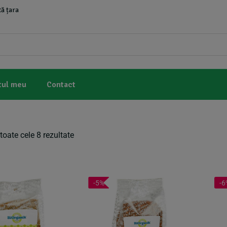
ă țara
tul meu
Contact
toate cele 8 rezultate
-5%
-6