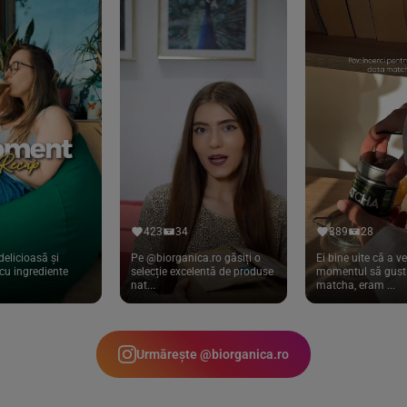
423
34
389
28
delicioasă și
Pe @biorganica.ro găsiți o
Ei bine uite că a ve
cu ingrediente
selecție excelentă de produse
momentul să gust 
nat...
matcha, eram ...
Urmărește @biorganica.ro