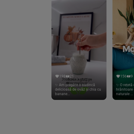
Eliah Sahil
(41)
Florasca
(1)
Frudada
(4)
Germline
(37)
Green Bliss
(23)
GreenOrganics
(17)
Hari Tea
(9)
198
21
156
9
Higher Living
(10)
✨ Am pregătit o budincă
✨ O rețetă 
delicioasă de ovăz și chia cu
hrănitoare 
Hoyer
(20)
banane...
naturale ...
If You Care
(27)
Isha
(56)
Kanne Brottrunk
(1)
Kluuk
(6)