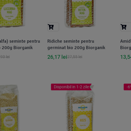
alfa) seminte pentru
Ridiche seminte pentru
Amid
o 200g Biorganik
germinat bio 200g Biorganik
Biorg
26,17
lei
13,
,93
lei
27,55
lei
Disponibil in 1-2 zile
-6