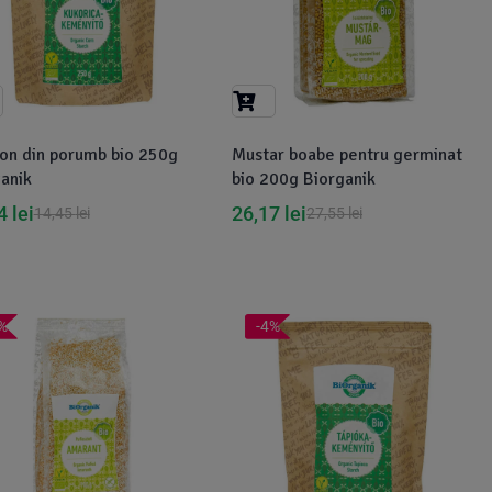
on din porumb bio 250g
Mustar boabe pentru germinat
anik
bio 200g Biorganik
54
lei
26,17
lei
14,45
lei
27,55
lei
%
-4%