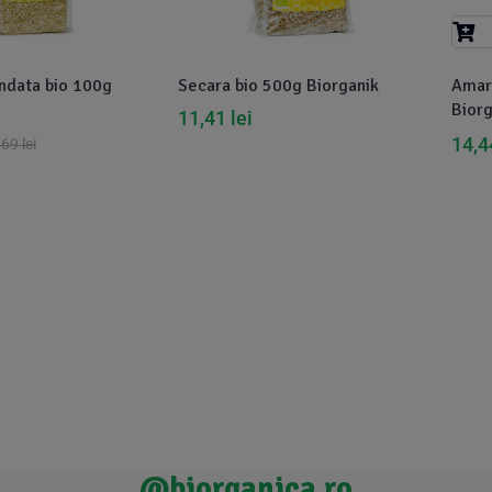
ndata bio 100g
Secara bio 500g Biorganik
Amar
Biorg
11,41
lei
14,
,69
lei
@biorganica.ro