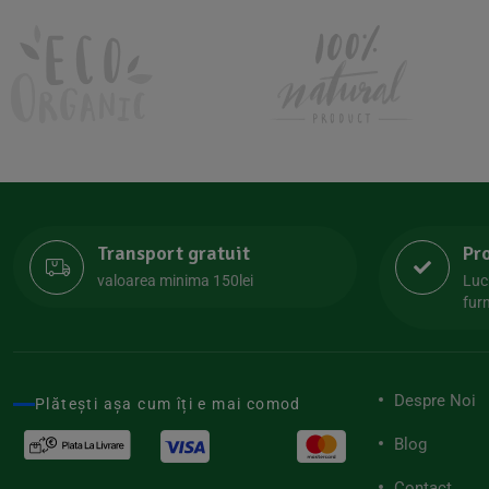
Kombucha Life
(8)
Kookie Cat
(13)
Kulau
(4)
Lexen
(1)
Lifefood
(39)
Lima
(69)
Transport gratuit
Pr
Lipolife
(13)
valoarea minima 150lei
Luc
Lotao
furn
(13)
Mamuko
(24)
Marchesato
(19)
Despre Noi
Plătești așa cum îți e mai comod
Me Luna
(4)
Blog
Medihemp
(16)
Contact