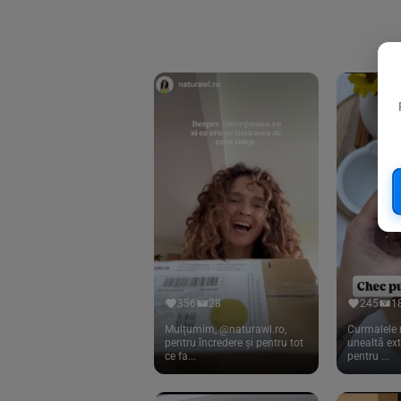
Biorganik
(8)
Birkengold
(34)
Bonsan
(1)
Chicza
(4)
Clarification
(5)
Cloud Nine Factory
(5)
Cook
(83)
Davert
(15)
Dennree
(77)
Dr. Goerg
(19)
356
28
245
1
Dr.Soda
(13)
Mulțumim, @naturawl.ro,
Curmalele 
pentru încredere și pentru tot
unealtă ex
ce fa...
pentru ...
Dragon Superfoods
(75)
ECOS
(13)