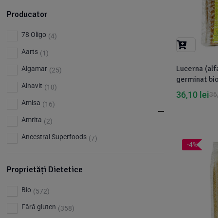
Producator
78 Oligo
(4)
Aarts
(1)
Lucerna (alf
Algamar
(25)
germinat bi
Alnavit
(10)
36,10
lei
36
Amisa
(16)
Amrita
(2)
Ancestral Superfoods
(7)
-4%
Apiland
(1)
Proprietăți Dietetice
Argileo
(3)
Aries
(3)
Bio
(572)
Aromandise
(83)
Fără gluten
(358)