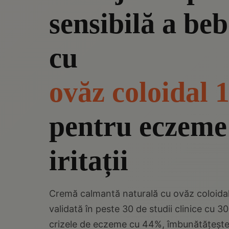
sensibilă a beb
cu
ovăz coloidal
pentru eczeme 
iritații
Cremă calmantă naturală cu ovăz coloidal 
validată în peste 30 de studii clinice cu 
crizele de eczeme cu 44%, îmbunătățește 