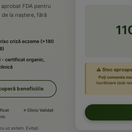
C aprobat FDA pentru
de la naștere, fără
110
risc criză eczeme (>180
8)
- certificat organic,
clinică
⚠️ Stoc aproape
Poți comanda mai
lucrătoare (sub rez
operă beneficiile
ficat
⭐ Clinic Validat
nic
u uz extern. Evitați