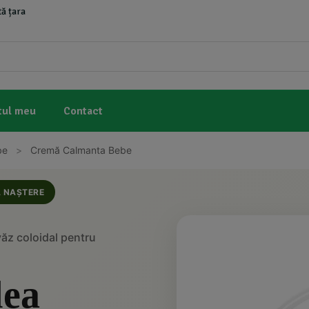
ă țara
tul meu
Contact
be
>
Cremă Calmanta Bebe
A NAȘTERE
z coloidal pentru
lea