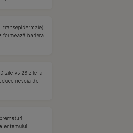
i transepidermale)
ăz formează barieră
 zile vs 28 zile la
 reduce nevoia de
prematuri:
a eritemului,