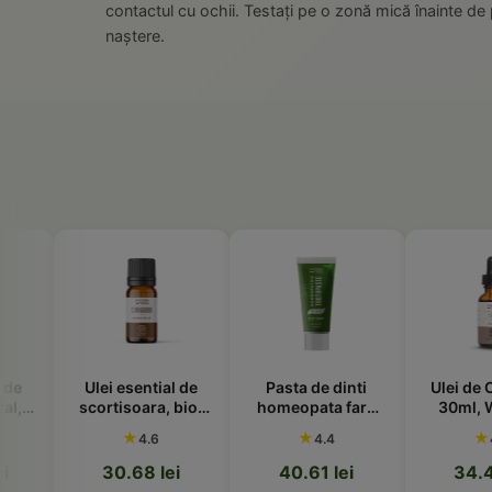
contactul cu ochii. Testați pe o zonă mică înainte de p
naștere.
Ulei esential de
Pasta de dinti
Ulei de Chia, b
scortisoara, bio,
homeopata fara
30ml, Woode
10ml, Wooden
flour 360 Care,
Spoon
★
★
★
4.6
4.4
4.8
Spoon
naturala, 75ml,
Wooden Spoon
30.68 lei
40.61 lei
34.45 lei