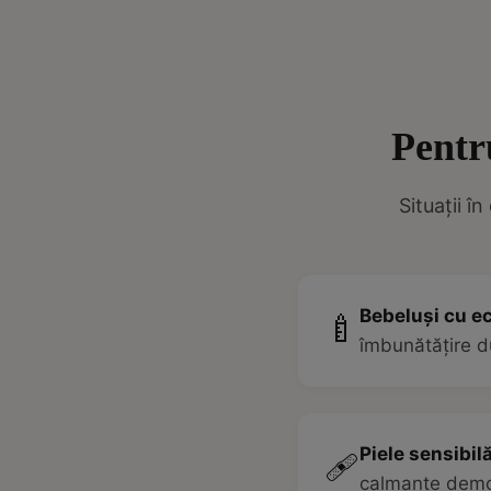
Pentr
Situații î
Bebeluși cu e
🍼
îmbunătățire d
Piele sensibilă
🩹
calmante demon