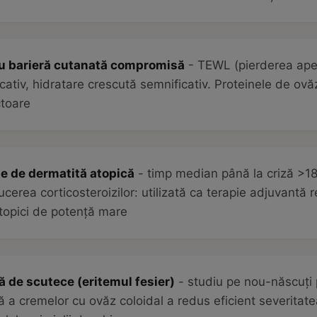
cu barieră cutanată compromisă
- TEWL (pierderea ape
cativ, hidratare crescută semnificativ. Proteinele de ov
ctoare
te de dermatită atopică
- timp median până la criză >180
cerea corticosteroizilor: utilizată ca terapie adjuvantă
 topici de potență mare
tă de scutece (eritemul fesier)
- studiu pe nou-născuți 
ă a cremelor cu ovăz coloidal a redus eficient severitate