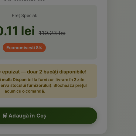
Preț Special:
.11 lei
119.23 lei
Economisești 8%
 epuizat — doar 2 bucăți disponibile!
 mult:
Disponibil la furnizor, livrare în 2 zile
erva stocului furnizorului). Blochează prețul
acum cu o comandă.
🛒 Adaugă în Coș