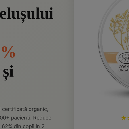
elușului
 1%
și
certificată organic,
3000+ pacienți. Reduce
★
62% din copii în 2