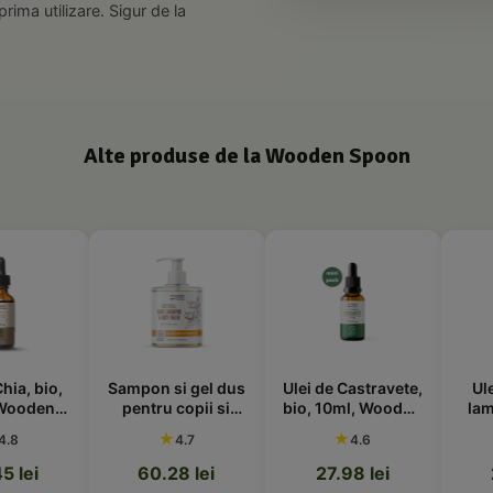
rima utilizare. Sigur de la
Alte produse de la Wooden Spoon
io,
Sampon si gel dus
Ulei de Castravete,
Ulei esen
n
pentru copii si
bio, 10ml, Wooden
lamaie, bi
bebelusi Cotton
Spoon
Wooden 
★
★
★
4.7
4.6
4.
Kiss, bio, 300ml,
Wooden Spoon
60.28 lei
27.98 lei
25.43 