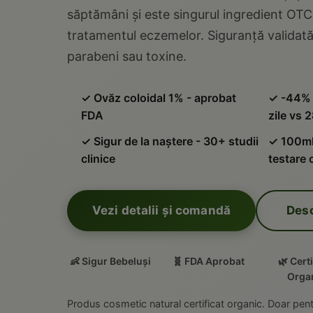
săptămâni și este singurul ingredient OT
tratamentul eczemelor. Siguranță validată 
parabeni sau toxine.
✓ Ovăz coloidal 1% - aprobat
✓ -44% 
FDA
zile vs 2
✓ Sigur de la naștere - 30+ studii
✓ 100ml 
clinice
testare 
Vezi detalii și comandă
Desc
👶 Sigur Bebeluși
🧬 FDA Aprobat
🌿 Certi
Orga
Produs cosmetic natural certificat organic. Doar pentr