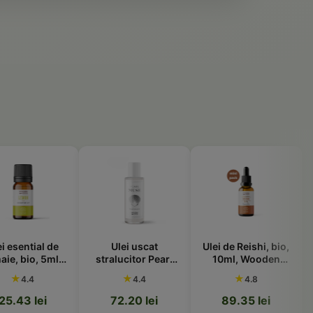
tial de
Ulei uscat
Ulei de Reishi, bio,
o, 5ml,
stralucitor Pearl
10ml, Wooden
Spoon
Muse, 100ml,
Spoon
b
★
★
4
4.4
4.8
Wooden Spoon
lei
72.20 lei
89.35 lei