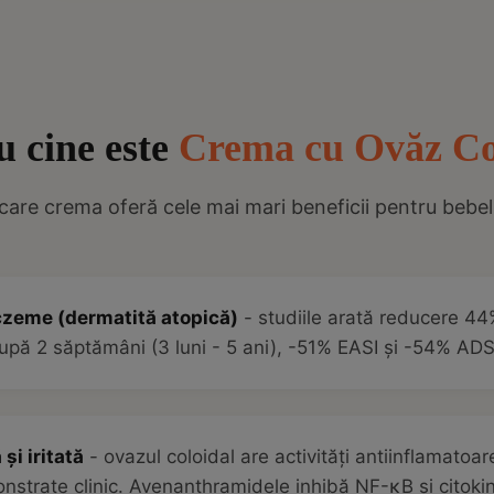
u cine este
Crema cu Ovăz Co
n care crema oferă cele mai mari beneficii pentru bebelu
czeme (dermatită atopică)
- studiile arată reducere 44
upă 2 săptămâni (3 luni - 5 ani), -51% EASI și -54% ADS
 și iritată
- ovazul coloidal are activități antiinflamatoar
strate clinic. Avenanthramidele inhibă NF-κB și citoki