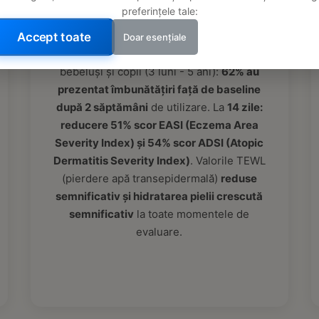
Studiu iulie 2025 pe bebeluși (3-36 luni)
preferințele tale:
predispuși la dermatită atopică:
produsele
cu ovăz coloidal au fost bine tolerate și
Accept toate
Doar esențiale
eficiente
. În studiu de 4 săptămâni pe
bebeluși și copii (3 luni - 5 ani):
62% au
prezentat îmbunătățiri față de baseline
după 2 săptămâni
de utilizare. La
14 zile:
reducere 51% scor EASI (Eczema Area
Severity Index) și 54% scor ADSI (Atopic
Dermatitis Severity Index)
. Valorile TEWL
(pierdere apă transepidermală)
reduse
semnificativ și hidratarea pielii crescută
semnificativ
la toate momentele de
evaluare.