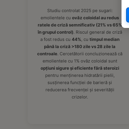
Studiu controlat 2025 pe sugari:
emolientele cu
ovăz coloidal au redus
ratele de criză semnificativ (21% vs 65%
în grupul control)
. Riscul general de criză
a fost redus cu
44%
, cu
timpul median
până la criză >180 zile vs 28 zile la
controale
. Cercetătorii concluzionează că
emolientele cu 1% ovăz coloidal sunt
opțiuni sigure și eficiente fără steroizi
pentru menținerea hidratării pielii,
susținerea funcției de barieră și
reducerea frecvenței și severității
crizelor.