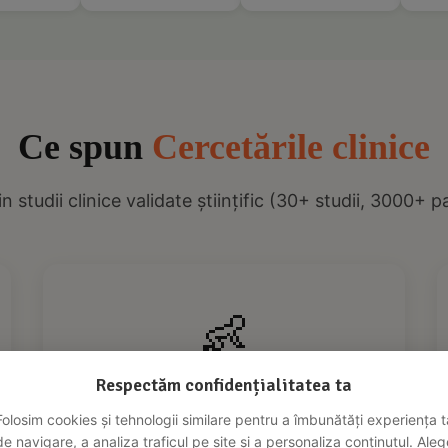
Ce spun
Cercetările clinice
n studii clinice validate științific (30+ studii, 3000+ p
👶
Respectăm confidențialitatea ta
Îmbunătățiri la Bebeluși și Copii
Folosim cookies și tehnologii similare pentru a îmbunătăți experiența t
de navigare, a analiza traficul pe site și a personaliza conținutul. Aleg