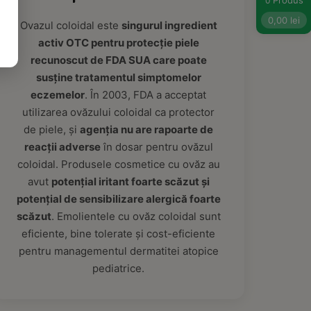
Produs
0
0,00
lei
Ovazul coloidal este
singurul ingredient
activ OTC pentru protecție piele
recunoscut de FDA SUA care poate
susține tratamentul simptomelor
eczemelor
. În 2003, FDA a acceptat
utilizarea ovăzului coloidal ca protector
de piele, și
agenția nu are rapoarte de
reacții adverse
în dosar pentru ovăzul
coloidal. Produsele cosmetice cu ovăz au
avut
potențial iritant foarte scăzut și
potențial de sensibilizare alergică foarte
scăzut
. Emolientele cu ovăz coloidal sunt
eficiente, bine tolerate și cost-eficiente
pentru managementul dermatitei atopice
pediatrice.