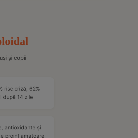
loidal
și și copii
% risc criză, 62%
I după 14 zile
e, antioxidante și
ne proinflamatoare