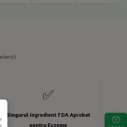
acienți)
✅
Singurul Ingredient FDA Aprobat
a
pentru Eczeme
e