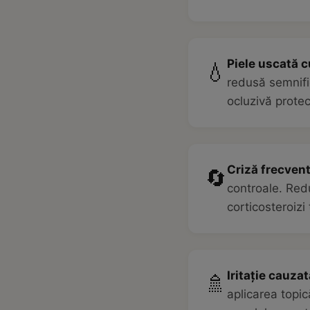
Piele uscată 
💧
redusă semnifi
ocluzivă prote
Criză frecven
🔄
controale. Redu
corticosteroizi
Iritație cauza
🚿
aplicarea topic