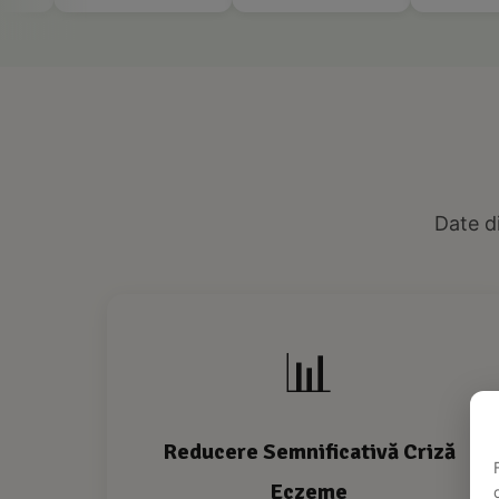
Date di
📊
Reducere Semnificativă Criză
Eczeme