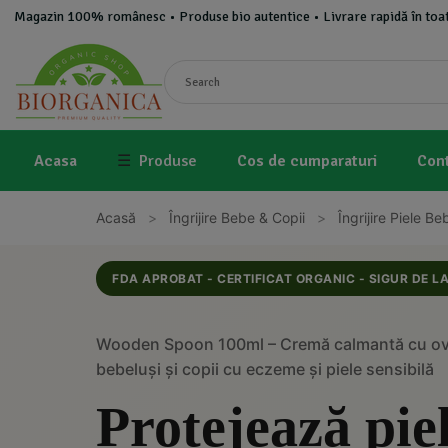
Magazin 100% românesc • Produse bio autentice • Livrare rapidă în toat
☰
Produse
Acasa
Cos de cumparaturi
Con
Acasă
>
Îngrijire Bebe & Copii
>
Îngrijire Piele Be
FDA APROBAT - CERTIFICAT ORGANIC - SIGUR DE L
Wooden Spoon 100ml – Cremă calmantă cu ovă
bebeluși și copii cu eczeme și piele sensibilă
Protejează pie