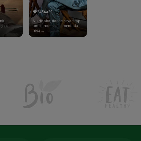
245
20
nit
Nu de alta, dar de ceva timp
și eu
am introdus in alimentatia
mea ...