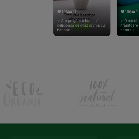
Hari Tea
(9)
198
21
156
9
Higher Living
(10)
✨ Am pregătit o budincă
✨ O rețetă 
delicioasă de ovăz și chia cu
hrănitoare 
Hoyer
(20)
banane...
naturale ...
If You Care
(27)
Isha
(56)
Kanne Brottrunk
(1)
Kluuk
(6)
Kombucha Life
(8)
Kookie Cat
(13)
Kulau
(4)
Lexen
(1)
Lifefood
(39)
Lima
(69)