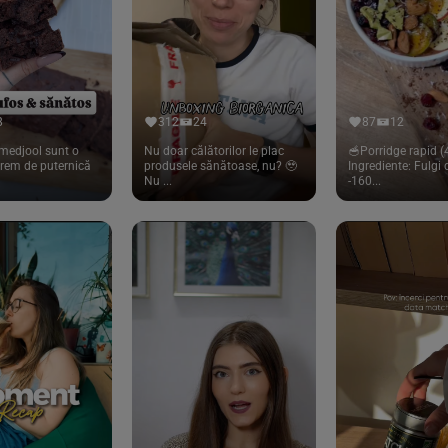
8
312
24
87
12
medjool sunt o
Nu doar călătorilor le plac
🥣Porridge rapid (4
trem de puternică
produsele sănătoase, nu? 🥹
Ingrediente: Fulgi
Nu ...
-160...