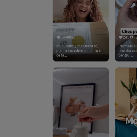
Cook
(83)
Davert
(15)
Dennree
(77)
Dr. Goerg
(19)
356
28
245
1
Dr.Soda
(13)
Mulțumim, @naturawl.ro,
Curmalele 
pentru încredere și pentru tot
unealtă ex
ce fa...
pentru ...
Dragon Superfoods
(75)
ECOS
(13)
Eliah Sahil
(41)
Florasca
(1)
Frudada
(4)
Germline
(37)
Green Bliss
(23)
GreenOrganics
(17)