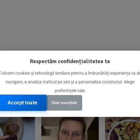
Respectăm confidențialitatea ta
@biorganica.ro
Folosim cookies și tehnologii similare pentru a îmbunătăți experiența ta d
navigare, a analiza traficul pe site și a personaliza conținutul. Alege
Produse de încredere recomandate de comunitatea noastră
preferințele tale:
Accept toate
Doar esențiale