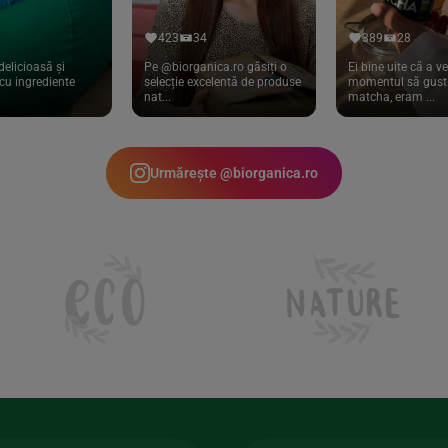
423
34
389
28
delicioasă și
Pe @biorganica.ro găsiți o
Ei bine uite că a ve
cu ingrediente
selecție excelentă de produse
momentul să gust 
nat...
matcha, eram ...
Urmărește @biorganica.ro