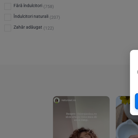
Bio Planete
(13)
Vitamina D
Fără îndulcitori
(5)
(758)
Bio Today
(21)
Îndulcitori naturali
(207)
Bioca
(4)
Zahăr adăugat
(122)
Bioenergie
(6)
Biolu
(59)
RESETEAZA FILTRELE
Biona
(201)
Biopuro
(25)
Biorganik
(8)
Birkengold
(34)
Bonsan
(1)
Chicza
(4)
Clarification
(5)
Cloud Nine Factory
(5)