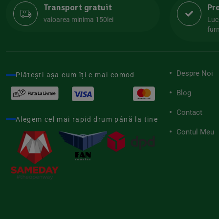
Transport gratuit
Pr
Lipolife
(13)
valoarea minima 150lei
Luc
Lotao
furn
(13)
Mamuko
(24)
Marchesato
(19)
Despre Noi
Plătești așa cum îți e mai comod
Me Luna
(4)
Blog
Medihemp
(16)
Contact
Meybona
(17)
Alegem cel mai rapid drum până la tine
Mix Brands
Contul Meu
(5)
Morel et Le Chantoux
(22)
Mr.Soda
(7)
My.Yo
(3)
Nat-ali
(71)
Naturgold
(2)