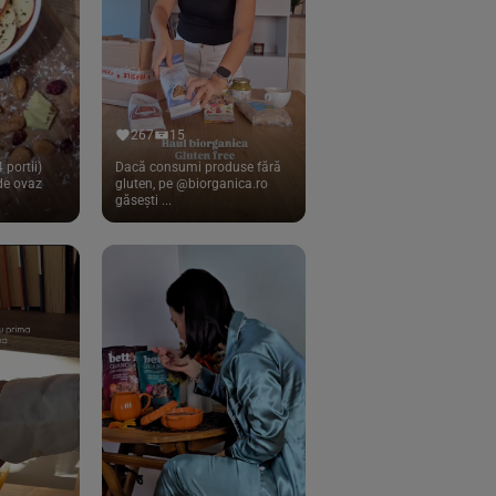
267
15
 portii)
Dacă consumi produse fără
 de ovaz
gluten, pe @biorganica.ro
găsești ...