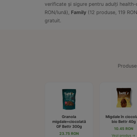
verificate și sigure pentru adulți health
RON/lună),
Family
(12 produse, 119 RON
gratuit.
Produse 
Granola
Migdale în ciocol
migdale+ciocolată
bio Bettr 40g
GF Bettr 300g
10.45 RON
23.75 RON
Vezi produs →