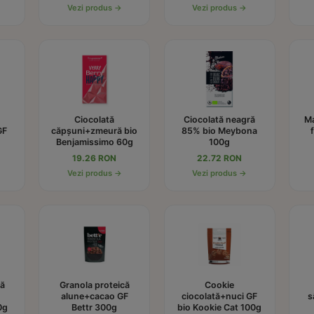
Vezi produs →
Vezi produs →
Ciocolată
Ciocolată neagră
Ma
GF
căpșuni+zmeură bio
85% bio Meybona
Benjamissimo 60g
100g
19.26 RON
22.72 RON
Vezi produs →
Vezi produs →
ră
Granola proteică
Cookie
alune+cacao GF
ciocolată+nuci GF
s
0g
Bettr 300g
bio Kookie Cat 100g