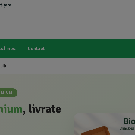
ă țara
10% Reducere
Vrea
10% reducere
tul meu
Contact
lți
EMIUM
mium
, livrate