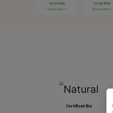
19.95 RON
22.80 RON
Vezi produs →
Vezi produs →
Certificat Bio