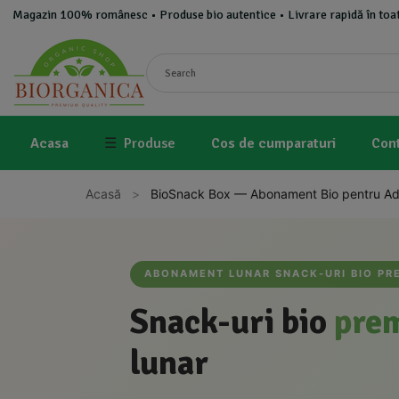
Magazin 100% românesc • Produse bio autentice • Livrare rapidă în toat
🎁 
☰
Produse
Acasa
Cos de cumparaturi
Con
Acasă
>
BioSnack Box — Abonament Bio pentru Adu
ABONAMENT LUNAR SNACK-URI BIO PR
Snack-uri bio
pre
lunar