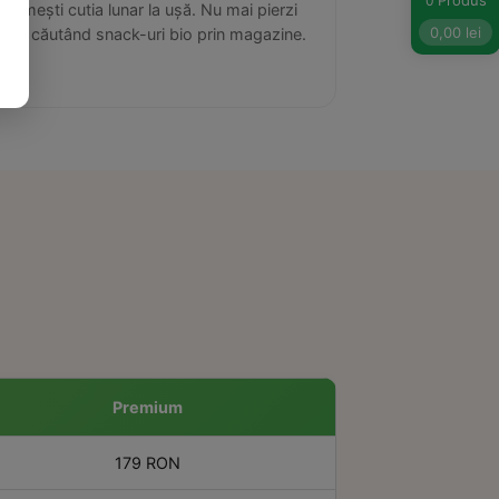
Produs
0
Primești cutia lunar la ușă. Nu mai pierzi
0,00
lei
timp căutând snack-uri bio prin magazine.
Premium
179 RON