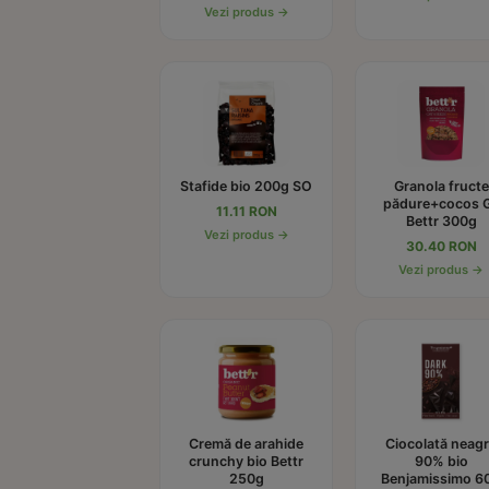
Vezi produs →
Stafide bio 200g SO
Granola fructe
pădure+cocos 
11.11 RON
Bettr 300g
Vezi produs →
30.40 RON
Vezi produs →
Cremă de arahide
Ciocolată neag
crunchy bio Bettr
90% bio
250g
Benjamissimo 6