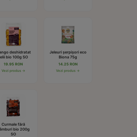
ngo deshidratat
Jeleuri șerpișori eco
felii bio 100g SO
Biona 75g
19.95 RON
14.25 RON
Vezi produs →
Vezi produs →
Curmale fără
âmburi bio 200g
SO