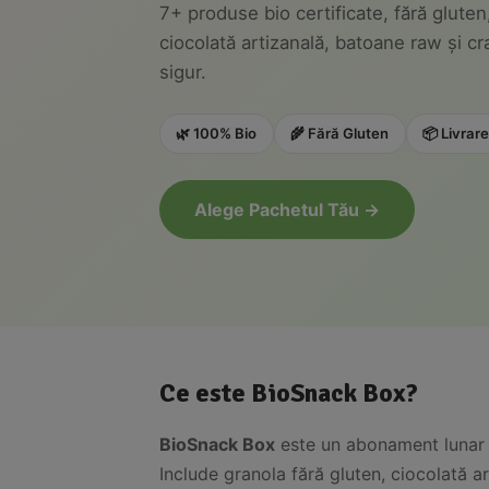
7+ produse bio certificate, fără gluten,
ciocolată artizanală, batoane raw și cra
sigur.
🌿 100% Bio
🌾 Fără Gluten
📦 Livrar
Alege Pachetul Tău →
Ce este BioSnack Box?
BioSnack Box
este un abonament lunar de
Include granola fără gluten, ciocolată a