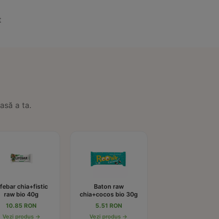
t
asă a ta.
ifebar chia+fistic
Baton raw
raw bio 40g
chia+cocos bio 30g
10.85 RON
5.51 RON
Vezi produs →
Vezi produs →