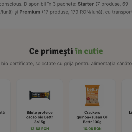
-conscious. Disponibil în 3 pachete:
Starter
(7 produse, 69
/lună) și
Premium
(17 produse, 179 RON/lună), cu transpor
Ce primești
în cutie
bio certificate, selectate cu grijă pentru alimentația sănăto
ată
Bilute proteice
Crackers
L
cacao bio Bettr
quinoa+susan GF
3x15g
Bettr 100g
12.88 RON
10.08 RON