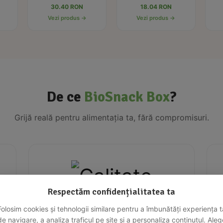
30.40 RON
18.04 RON
Vezi produs →
Vezi produs →
De ce
BioSnack Box
?
Grijă reală pentru alimentația ta, fără compromisuri.
Respectăm confidențialitatea ta
Fără Chimicale
Folosim cookies și tehnologii similare pentru a îmbunătăți experiența t
de navigare, a analiza traficul pe site și a personaliza conținutul. Aleg