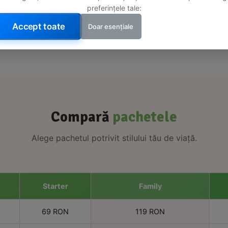
Zero aditivi artificiali, conservanți sau
preferințele tale:
coloranți. Doar ingrediente naturale pe
Accept toate
care le poți citi și înțelege.
Doar esențiale
Compară
pachetele
Alege pachetul potrivit stilului tău de viață.
Starter
Family
69 RON
119 RON